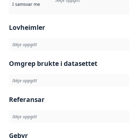
Ikkje oppgitt
I samsvar med
:
Referanse til ei implementeringsregel eller an
Lovheimler
Ikkje oppgitt
Omgrep brukte i datasettet
Ikkje oppgitt
Referansar
Ikkje oppgitt
Gebyr