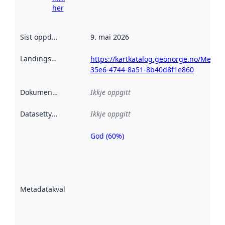
her
Sist oppdatert
:
9. mai 2026
Landingsside
:
https://kartkatalog.geonorge.no/Metad
35e6-4744-8a51-8b40d8f1e860
Dokumentasjon
:
Ikkje oppgitt
Datasettype
:
Ikkje oppgitt
God (60%)
Metadatakvalitet
er ein indikator
på kor godt
datasettene er
beskrive ved
Metadatakvalitet
:
hjelp av
metadata.
Les meir om