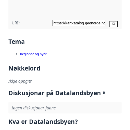
metadatakvalitet
her
URI:
Kopier
Tema
Regionar og byar
Nøkkelord
Ikkje oppgitt
Diskusjonar på Datalandsbyen
0
Ingen diskusjonar funne
Kva er Datalandsbyen?