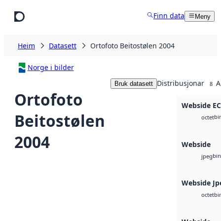
Hopp til hovudinnhald
Finn data
Meny
Heim
Datasett
Ortofoto Beitostølen 2004
Norge i bilder
Distribusjonar
A
Bruk datasett
8
Ortofoto
Webside E
Beitostølen
bi
octet
2004
Webside
bin
jpeg
Webside Jp
bi
octet