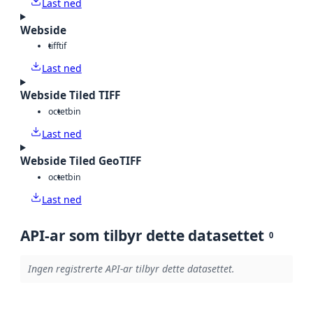
Last ned
Webside
tiff
tif
Last ned
Webside Tiled TIFF
octet
bin
Last ned
Webside Tiled GeoTIFF
octet
bin
Last ned
API-ar som tilbyr dette datasettet
0
Ingen registrerte API-ar tilbyr dette datasettet.