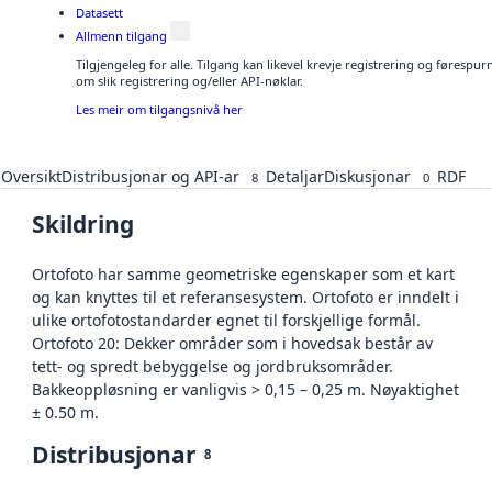
Datasett
Allmenn tilgang
Tilgjengeleg for alle. Tilgang kan likevel krevje registrering og føresp
om slik registrering og/eller API-nøklar.
Les meir om tilgangsnivå her
Oversikt
Distribusjonar og API-ar
Detaljar
Diskusjonar
RDF
8
0
Skildring
Ortofoto har samme geometriske egenskaper som et kart
og kan knyttes til et referansesystem. Ortofoto er inndelt i
ulike ortofotostandarder egnet til forskjellige formål.
Ortofoto 20: Dekker områder som i hovedsak består av
tett- og spredt bebyggelse og jordbruksområder.
Bakkeoppløsning er vanligvis > 0,15 – 0,25 m. Nøyaktighet
± 0.50 m.
Distribusjonar
8