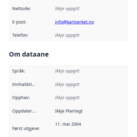
Nettside
:
Ikkje oppgitt
E-post
:
info@kartverket.no
Telefon
:
Ikkje oppgitt
Om dataane
Språk
:
Ikkje oppgitt
Innhaldsleverandørar
Ikkje oppgitt
:
Opphav
:
Ikkje oppgitt
Oppdateringsfrekvens
Ikkje Planlagt
:
11. mai 2004
Først utgjeve
:
Denne datoen seier når dataa i dette datasettet 