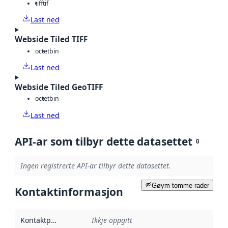
tiff
tif
Last ned
Webside Tiled TIFF
octet
bin
Last ned
Webside Tiled GeoTIFF
octet
bin
Last ned
API-ar som tilbyr dette datasettet
0
Ingen registrerte API-ar tilbyr dette datasettet.
Gøym tomme rader
Kontaktinformasjon
Kontaktpunkt
:
Ikkje oppgitt