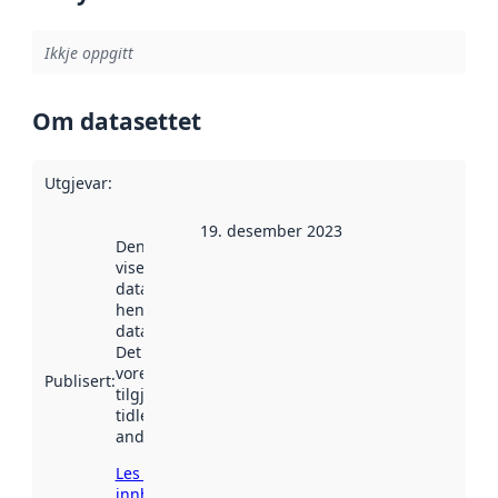
Ikkje oppgitt
Om datasettet
Utgjevar
:
19. desember 2023
Denne datoen
viser når
datasettet vart
henta inn av
data.norge.no.
Det kan ha
vore
Publisert
:
tilgjengeleg
tidlegare
andre stader.
Les meir om
innhenting