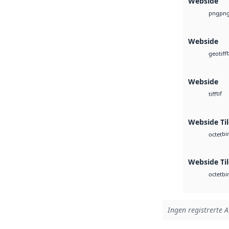
Webside
pn
png
Webside
geotiff
Webside
tif
tiff
Webside Til
bi
octet
Webside Ti
bi
octet
Ingen registrerte A