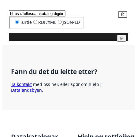
Kopier
Turtle
RDF/XML
JSON-LD
Kopier
Fann du det du leitte etter?
Ta kontakt
med oss her, eller spør om hjelp i
Datalandsbyen
.
Datakatalogar
Hjelp og rettleiing