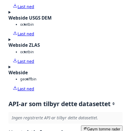
Last ned
Webside USGS DEM
octet
bin
Last ned
Webside ZLAS
octet
bin
Last ned
Webside
geotiff
bin
Last ned
API-ar som tilbyr dette datasettet
0
Ingen registrerte API-ar tilbyr dette datasettet.
Gøym tomme rader