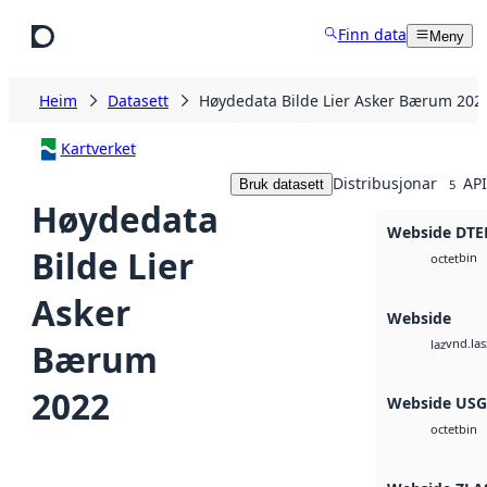
Hopp til hovudinnhald
Finn data
Meny
Heim
Datasett
Høydedata Bilde Lier Asker Bærum 202
Kartverket
Distribusjonar
API
Bruk datasett
5
Høydedata
Webside DTE
Bilde Lier
bin
octet
Asker
Webside
vnd.las
Bærum
laz
2022
Webside US
bin
octet