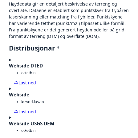
Høydedata gir en detaljert beskrivelse av terreng og
overflate. Dataene er etablert som punktskyer fra flybåren
laserskanning eller matching fra flybilder. Punktskyene
har varierende tetthet (punkt/m2 ) tilpasset ulike formål.
Fra punktskyene er det generert høydemodeller på grid-
format av terreng (DTM) og overflate (DOM).
Distribusjonar
5
Webside DTED
octet
bin
Last ned
Webside
laz
vnd.laszip
Last ned
Webside USGS DEM
octet
bin