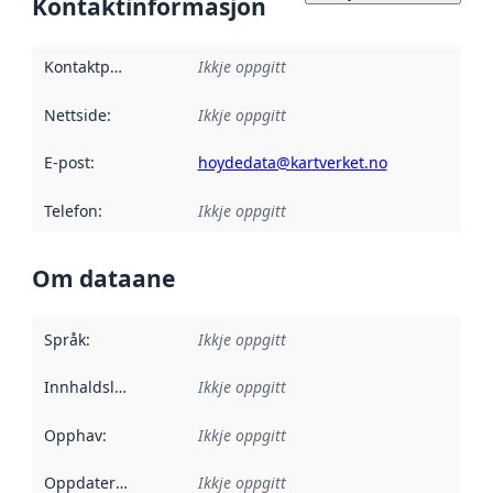
Kontaktinformasjon
Kontaktpunkt
:
Ikkje oppgitt
Nettside
:
Ikkje oppgitt
E-post
:
hoydedata@kartverket.no
Telefon
:
Ikkje oppgitt
Om dataane
Språk
:
Ikkje oppgitt
Innhaldsleverandørar
Ikkje oppgitt
:
Opphav
:
Ikkje oppgitt
Oppdateringsfrekvens
Ikkje oppgitt
: