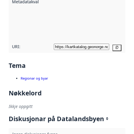
Metadatakvalitet
:
hjelp av
metadata.
Les meir om
metadatakvalitet
her
URI:
Kopier
Tema
Regionar og byar
Nøkkelord
Ikkje oppgitt
Diskusjonar på Datalandsbyen
0