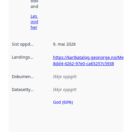
tidlegare
andre stader.
Les meir om
innhenting
her
Sist oppdatert
:
9. mai 2026
Landingsside
:
https://kartkatalog.geonorge.no/Metad
8dd4-4262-97e0-ca65257c5938
Dokumentasjon
:
Ikkje oppgitt
Datasettype
:
Ikkje oppgitt
God (60%)
Metadatakvalitet
er ein indikator
på kor godt
datasettene er
beskrive ved