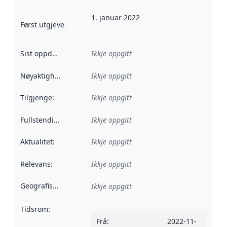
1. januar 2022
Først utgjeve
:
Denne datoen seier når dataa i dette datasettet 
Sist oppdatert
:
Ikkje oppgitt
Nøyaktigheit
:
Ikkje oppgitt
Tilgjenge
:
Ikkje oppgitt
Fullstendigheit
:
Ikkje oppgitt
Aktualitet
:
Ikkje oppgitt
Relevans
:
Ikkje oppgitt
Geografisk område
:
Ikkje oppgitt
Tidsrom
:
Frå
:
2022-11-