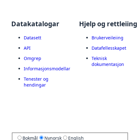
Datakatalogar
Hjelp og rettleiing
Datasett
Brukerveileiing
API
Datafellesskapet
Omgrep
Teknisk
dokumentasjon
Informasjonsmodellar
Tenester og
hendingar
Bokmål
Nynorsk
English