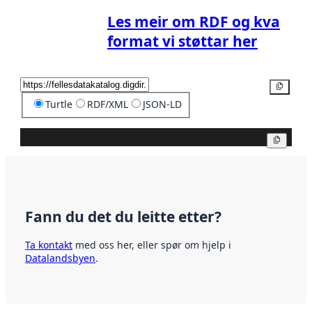
Les meir om RDF og kva
format vi støttar her
Kopier
Turtle
RDF/XML
JSON-LD
Kopier
Fann du det du leitte etter?
Ta kontakt
med oss her, eller spør om hjelp i
Datalandsbyen
.