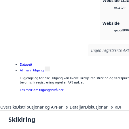
Webside ZLA
bin
octet
Webside
bin
geotiff
Ingen registrerte API
Datasett
Allmenn tilgang
Tilgjengeleg for alle. Tilgang kan likevel krevje registrering og førespu
be om slik registrering og/eller API-nøklar.
Les meir om tilgangsnivå her
Oversikt
Distribusjonar og API-ar
Detaljar
Diskusjonar
RDF
5
0
Skildring