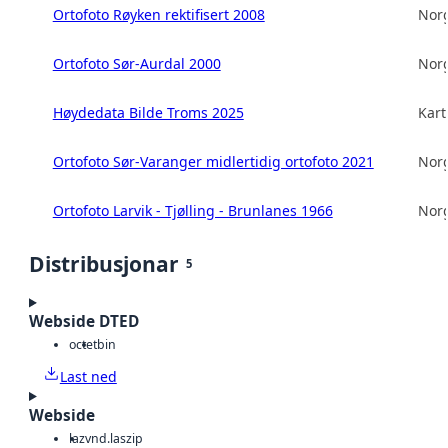
Ortofoto Røyken rektifisert 2008
Norg
Ortofoto Sør-Aurdal 2000
Norg
Høydedata Bilde Troms 2025
Kart
Ortofoto Sør-Varanger midlertidig ortofoto 2021
Norg
Ortofoto Larvik - Tjølling - Brunlanes 1966
Norg
Distribusjonar
5
Webside DTED
octet
bin
Last ned
Webside
laz
vnd.laszip