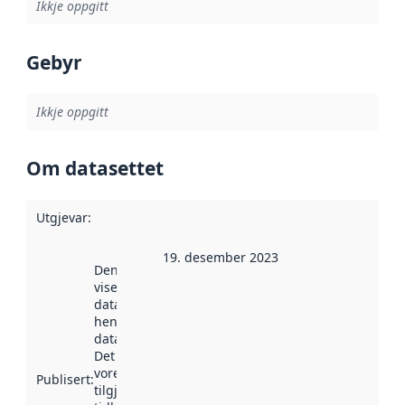
Ikkje oppgitt
Gebyr
Ikkje oppgitt
Om datasettet
Utgjevar
:
19. desember 2023
Denne datoen
viser når
datasettet vart
henta inn av
data.norge.no.
Det kan ha
vore
Publisert
:
tilgjengeleg