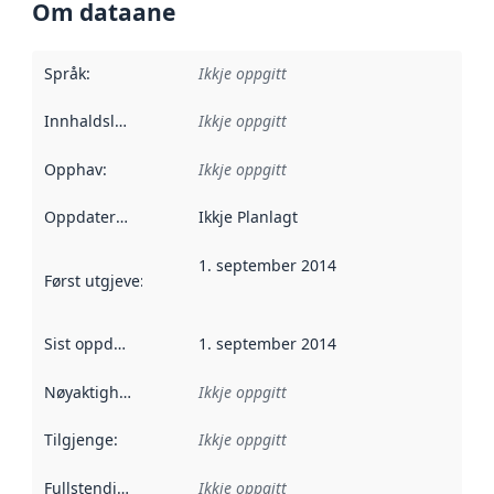
Om dataane
Språk
:
Ikkje oppgitt
Innhaldsleverandørar
Ikkje oppgitt
:
Opphav
:
Ikkje oppgitt
Oppdateringsfrekvens
Ikkje Planlagt
:
1. september 2014
Først utgjeve
:
Denne datoen seier når dataa i dette datasettet 
Sist oppdatert
:
1. september 2014
Nøyaktigheit
:
Ikkje oppgitt
Tilgjenge
:
Ikkje oppgitt
Fullstendigheit
:
Ikkje oppgitt