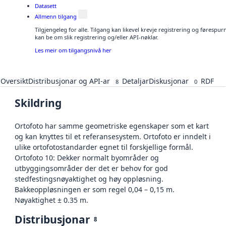
Datasett
Allmenn tilgang
Tilgjengeleg for alle. Tilgang kan likevel krevje registrering og førespu
kan be om slik registrering og/eller API-nøklar.
Les meir om tilgangsnivå her
Oversikt
Distribusjonar og API-ar
Detaljar
Diskusjonar
RDF
8
0
Skildring
Ortofoto har samme geometriske egenskaper som et kart
og kan knyttes til et referansesystem. Ortofoto er inndelt i
ulike ortofotostandarder egnet til forskjellige formål.
Ortofoto 10: Dekker normalt byområder og
utbyggingsområder der det er behov for god
stedfestingsnøyaktighet og høy oppløsning.
Bakkeoppløsningen er som regel 0,04 – 0,15 m.
Nøyaktighet ± 0.35 m.
Distribusjonar
8