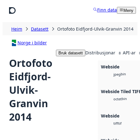
Hopp til hovudinnhald
Finn data
Meny
Heim
Datasett
Ortofoto Eidfjord-Ulvik-Granvin 2014
Norge i bilder
Distribusjonar
API-ar
Bruk datasett
8
Ortofoto
Webside
Eidfjord-
bin
jpeg
Ulvik-
Webside Tiled TIF
bin
Granvin
octet
2014
Webside
tif
tiff