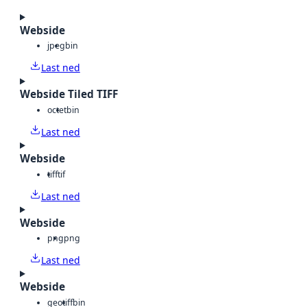
Webside
jpeg
bin
Last ned
Webside Tiled TIFF
octet
bin
Last ned
Webside
tiff
tif
Last ned
Webside
png
png
Last ned
Webside
geotiff
bin