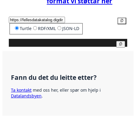
format vi støttar her
Kopier
Turtle
RDF/XML
JSON-LD
Kopier
Fann du det du leitte etter?
Ta kontakt
med oss her, eller spør om hjelp i
Datalandsbyen
.