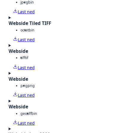
jpeg
bin
Last ned
Webside Tiled TIFF
octet
bin
Last ned
Webside
tiff
tif
Last ned
Webside
png
png
Last ned
Webside
geotiff
bin
Last ned