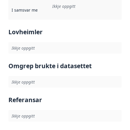
Ikkje oppgitt
I samsvar med
:
Referanse til ei implementeringsregel eller an
Lovheimler
Ikkje oppgitt
Omgrep brukte i datasettet
Ikkje oppgitt
Referansar
Ikkje oppgitt