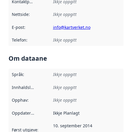
Kontaktpunkt
:
Ikkje oppgitt
Nettside
:
Ikkje oppgitt
E-post
:
info@kartverket.no
Telefon
:
Ikkje oppgitt
Om dataane
Språk
:
Ikkje oppgitt
Innhaldsleverandørar
Ikkje oppgitt
:
Opphav
:
Ikkje oppgitt
Oppdateringsfrekvens
Ikkje Planlagt
:
10. september 2014
Først utgjeve
:
Denne datoen seier når dataa i dette datasettet 