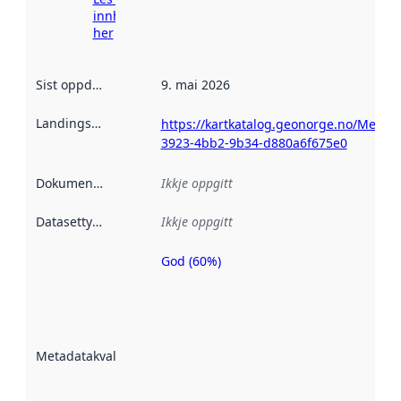
innhenting
her
Sist oppdatert
:
9. mai 2026
Landingsside
:
https://kartkatalog.geonorge.no/Metad
3923-4bb2-9b34-d880a6f675e0
Dokumentasjon
:
Ikkje oppgitt
Datasettype
:
Ikkje oppgitt
God (60%)
Metadatakvalitet
er ein indikator
på kor godt
datasettene er
beskrive ved
Metadatakvalitet
:
hjelp av
metadata.