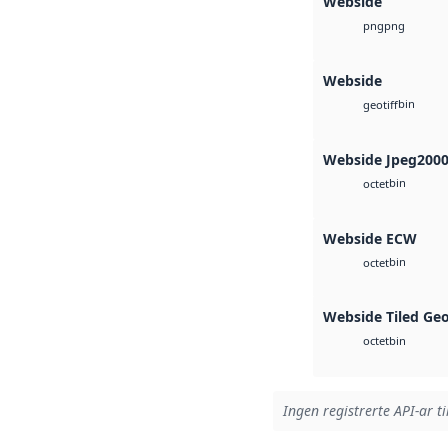
Webside
png
png
Webside
bin
geotiff
Webside Jpeg200
bin
octet
Webside ECW
bin
octet
Webside Tiled Ge
bin
octet
Ingen registrerte API-ar ti