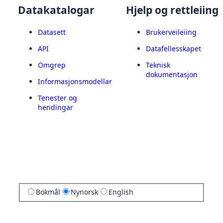
Datakatalogar
Hjelp og rettleiing
Datasett
Brukerveileiing
API
Datafellesskapet
Omgrep
Teknisk
dokumentasjon
Informasjonsmodellar
Tenester og
hendingar
Bokmål
Nynorsk
English