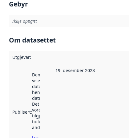
Gebyr
Ikkje oppgitt
Om datasettet
Utgjevar
:
19. desember 2023
Denne datoen
viser når
datasettet vart
henta inn av
data.norge.no.
Det kan ha
vore
Publisert
:
tilgjengeleg
tidlegare
andre stader.
Les meir om