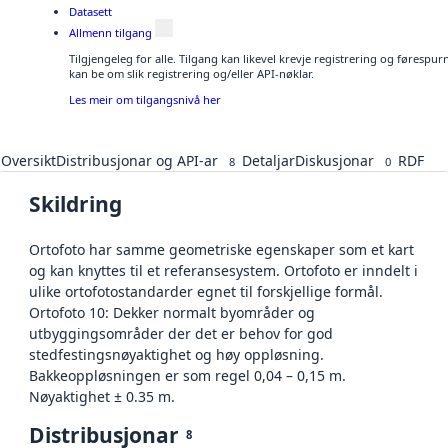
Datasett
Allmenn tilgang
Tilgjengeleg for alle. Tilgang kan likevel krevje registrering og førespu
kan be om slik registrering og/eller API-nøklar.
Les meir om tilgangsnivå her
Oversikt
Distribusjonar og API-ar
Detaljar
Diskusjonar
RDF
8
0
Skildring
Ortofoto har samme geometriske egenskaper som et kart
og kan knyttes til et referansesystem. Ortofoto er inndelt i
ulike ortofotostandarder egnet til forskjellige formål.
Ortofoto 10: Dekker normalt byområder og
utbyggingsområder der det er behov for god
stedfestingsnøyaktighet og høy oppløsning.
Bakkeoppløsningen er som regel 0,04 – 0,15 m.
Nøyaktighet ± 0.35 m.
Distribusjonar
8