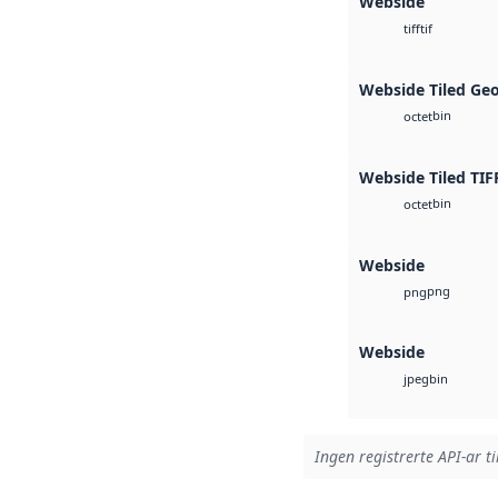
Webside
tif
tiff
Webside Tiled Ge
bin
octet
Webside Tiled TIF
bin
octet
Webside
png
png
Webside
bin
jpeg
Ingen registrerte API-ar ti