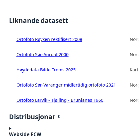
Liknande datasett
Ortofoto Røyken rektifisert 2008
Norg
Ortofoto Sør-Aurdal 2000
Norg
Høydedata Bilde Troms 2025
Kart
Ortofoto Sør-Varanger midlertidig ortofoto 2021
Norg
Ortofoto Larvik - Tjølling - Brunlanes 1966
Norg
Distribusjonar
8
Webside ECW