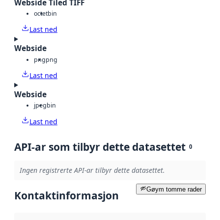
Webside Tiled TIFF
octet
bin
Last ned
Webside
png
png
Last ned
Webside
jpeg
bin
Last ned
API-ar som tilbyr dette datasettet
0
Ingen registrerte API-ar tilbyr dette datasettet.
Gøym tomme rader
Kontaktinformasjon