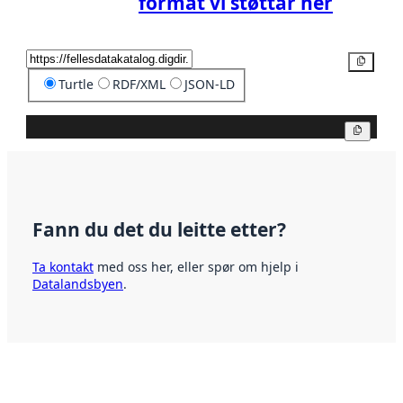
format vi støttar her
Kopier
Turtle
RDF/XML
JSON-LD
Kopier
Fann du det du leitte etter?
Ta kontakt
med oss her, eller spør om hjelp i
Datalandsbyen
.