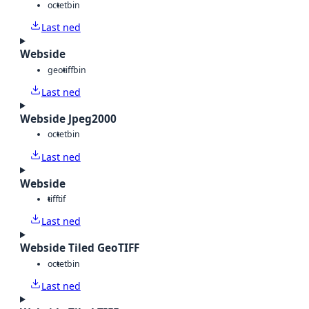
octet
bin
Last ned
Webside
geotiff
bin
Last ned
Webside Jpeg2000
octet
bin
Last ned
Webside
tiff
tif
Last ned
Webside Tiled GeoTIFF
octet
bin
Last ned