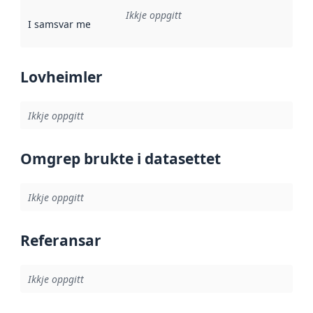
Ikkje oppgitt
I samsvar med
:
Referanse til ei implementeringsregel eller an
Lovheimler
Ikkje oppgitt
Omgrep brukte i datasettet
Ikkje oppgitt
Referansar
Ikkje oppgitt