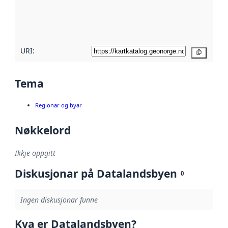
Les meir om
metadatakvalitet
her
URI:
Kopier
Tema
Regionar og byar
Nøkkelord
Ikkje oppgitt
Diskusjonar på Datalandsbyen
0
Ingen diskusjonar funne
Kva er Datalandsbyen?