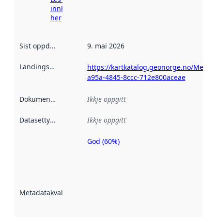
innhenting
her
Sist oppdatert
:
9. mai 2026
Landingsside
:
https://kartkatalog.geonorge.no/Metad
a95a-4845-8ccc-712e800aceae
Dokumentasjon
:
Ikkje oppgitt
Datasettype
:
Ikkje oppgitt
God (60%)
Metadatakvalitet
er ein indikator
på kor godt
datasettene er
beskrive ved
Metadatakvalitet
:
hjelp av
metadata.