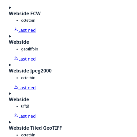
Webside ECW
octet
bin
Last ned
Webside
geotiff
bin
Last ned
Webside Jpeg2000
octet
bin
Last ned
Webside
tiff
tif
Last ned
Webside Tiled GeoTIFF
octet
bin