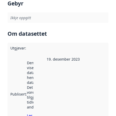
Gebyr
Ikkje oppgitt
Om datasettet
Utgjevar
:
19. desember 2023
Denne datoen
viser når
datasettet vart
henta inn av
data.norge.no.
Det kan ha
vore
Publisert
:
tilgjengeleg
tidlegare
andre stader.
Les meir om