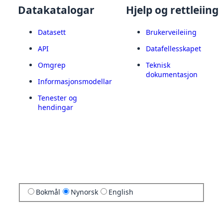
Datakatalogar
Hjelp og rettleiing
Datasett
Brukerveileiing
API
Datafellesskapet
Omgrep
Teknisk
dokumentasjon
Informasjonsmodellar
Tenester og
hendingar
Bokmål
Nynorsk
English