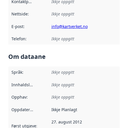
Kontaktpunkt
:
Ikkje oppgitt
Nettside
:
Ikkje oppgitt
E-post
:
info@kartverket.no
Telefon
:
Ikkje oppgitt
Om dataane
Språk
:
Ikkje oppgitt
Innhaldsleverandørar
Ikkje oppgitt
:
Opphav
:
Ikkje oppgitt
Oppdateringsfrekvens
Ikkje Planlagt
:
27. august 2012
Først utgjeve
:
Denne datoen seier når dataa i dette datasettet 