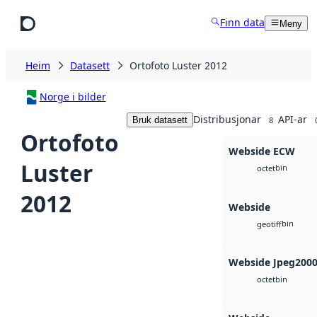
Hopp til hovudinnhald
Finn data
Meny
Heim
Datasett
Ortofoto Luster 2012
Norge i bilder
Distribusjonar
API-ar
Bruk datasett
8
Ortofoto
Webside ECW
Luster
bin
octet
2012
Webside
bin
geotiff
Webside Jpeg200
bin
octet