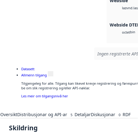
Webside
vnd.las
laz
Webside DTE
bin
octet
Ingen registrerte API
Datasett
Allmenn tilgang
Tilgjengeleg for alle. Tilgang kan likevel krevje registrering og førespu
be om slik registrering og/eller API-nøklar.
Les meir om tilgangsnivå her
Oversikt
Distribusjonar og API-ar
Detaljar
Diskusjonar
RDF
5
0
Skildring