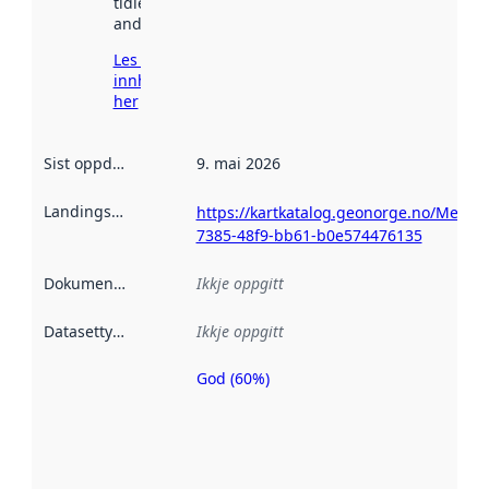
tidlegare
andre stader.
Les meir om
innhenting
her
Sist oppdatert
:
9. mai 2026
Landingsside
:
https://kartkatalog.geonorge.no/Metad
7385-48f9-bb61-b0e574476135
Dokumentasjon
:
Ikkje oppgitt
Datasettype
:
Ikkje oppgitt
God (60%)
Metadatakvalitet
er ein indikator
på kor godt
datasettene er
beskrive ved