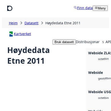
Hopp til hovudinnhald
Finn data
Meny
Heim
Datasett
Høydedata Etne 2011
Kartverket
Distribusjonar
API
Bruk datasett
5
Høydedata
Webside ZLA
Etne 2011
bin
octet
Webside
bin
geotiff
Webside US
bin
octet