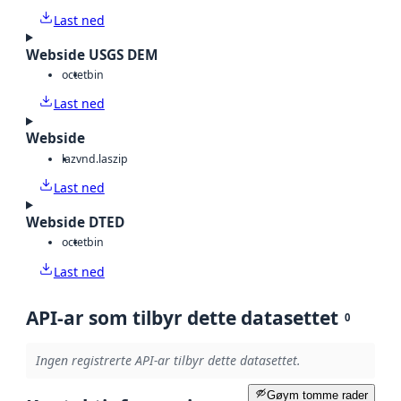
Last ned
Webside USGS DEM
octet
bin
Last ned
Webside
laz
vnd.laszip
Last ned
Webside DTED
octet
bin
Last ned
API-ar som tilbyr dette datasettet
0
Ingen registrerte API-ar tilbyr dette datasettet.
Gøym tomme rader