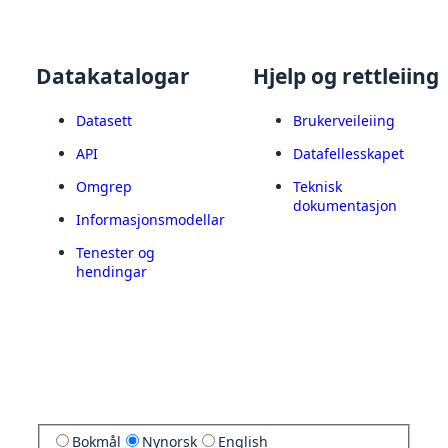
Datakatalogar
Hjelp og rettleiing
Datasett
Brukerveileiing
API
Datafellesskapet
Omgrep
Teknisk
dokumentasjon
Informasjonsmodellar
Tenester og
hendingar
Bokmål
Nynorsk
English