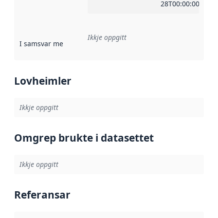
28T00:00:00Z
Ikkje oppgitt
I samsvar med
:
Referanse til ei implementeringsregel eller an
Lovheimler
Ikkje oppgitt
Omgrep brukte i datasettet
Ikkje oppgitt
Referansar