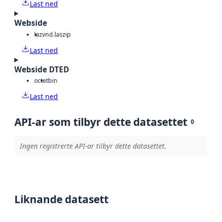
Last ned
Webside
laz
vnd.laszip
Last ned
Webside DTED
octet
bin
Last ned
API-ar som tilbyr dette datasettet
0
Ingen registrerte API-ar tilbyr dette datasettet.
Liknande datasett