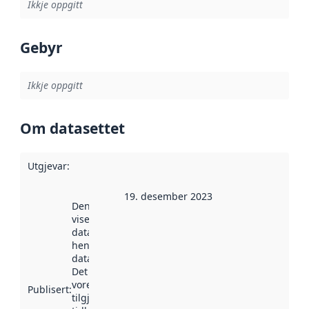
Ikkje oppgitt
Gebyr
Ikkje oppgitt
Om datasettet
Utgjevar
:
19. desember 2023
Denne datoen
viser når
datasettet vart
henta inn av
data.norge.no.
Det kan ha
vore
Publisert
:
tilgjengeleg