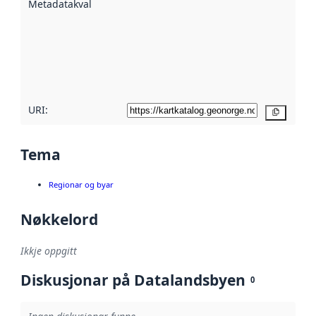
Metadatakvalitet
:
hjelp av
metadata.
Les meir om
metadatakvalitet
her
URI:
Kopier
Tema
Regionar og byar
Nøkkelord
Ikkje oppgitt
Diskusjonar på Datalandsbyen
0