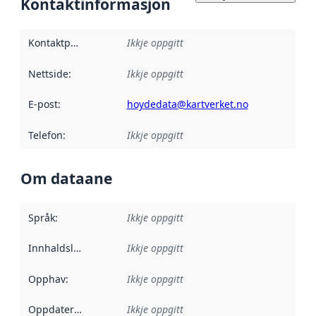
Kontaktinformasjon
Kontaktpunkt
:
Ikkje oppgitt
Nettside
:
Ikkje oppgitt
E-post
:
hoydedata@kartverket.no
Telefon
:
Ikkje oppgitt
Om dataane
Språk
:
Ikkje oppgitt
Innhaldsleverandørar
Ikkje oppgitt
:
Opphav
:
Ikkje oppgitt
Oppdateringsfrekvens
Ikkje oppgitt
: