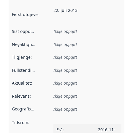
22. juli 2013
Først utgjeve
:
Denne datoen seier når dataa i dette datasettet 
Sist oppdatert
:
Ikkje oppgitt
Nøyaktigheit
:
Ikkje oppgitt
Tilgjenge
:
Ikkje oppgitt
Fullstendigheit
:
Ikkje oppgitt
Aktualitet
:
Ikkje oppgitt
Relevans
:
Ikkje oppgitt
Geografisk område
:
Ikkje oppgitt
Tidsrom
:
Frå
:
2016-11-