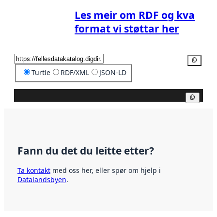
Les meir om RDF og kva
format vi støttar her
Kopier
Turtle
RDF/XML
JSON-LD
Kopier
Fann du det du leitte etter?
Ta kontakt
med oss her, eller spør om hjelp i
Datalandsbyen
.