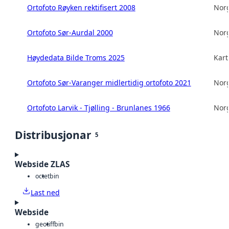
Ortofoto Røyken rektifisert 2008
Norg
Ortofoto Sør-Aurdal 2000
Norg
Høydedata Bilde Troms 2025
Kart
Ortofoto Sør-Varanger midlertidig ortofoto 2021
Norg
Ortofoto Larvik - Tjølling - Brunlanes 1966
Norg
Distribusjonar
5
Webside ZLAS
octet
bin
Last ned
Webside
geotiff
bin