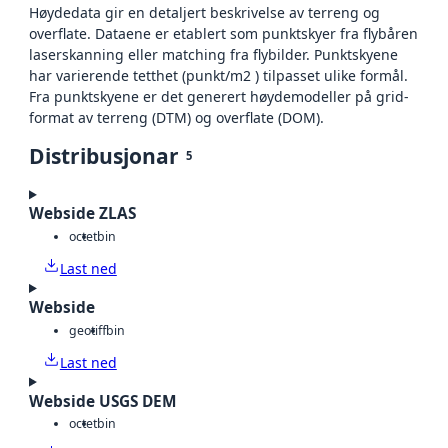
Høydedata gir en detaljert beskrivelse av terreng og
overflate. Dataene er etablert som punktskyer fra flybåren
laserskanning eller matching fra flybilder. Punktskyene
har varierende tetthet (punkt/m2 ) tilpasset ulike formål.
Fra punktskyene er det generert høydemodeller på grid-
format av terreng (DTM) og overflate (DOM).
Distribusjonar
5
Webside ZLAS
octet
bin
Last ned
Webside
geotiff
bin
Last ned
Webside USGS DEM
octet
bin