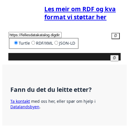
Les meir om RDF og kva
format vi støttar her
Kopier
Turtle
RDF/XML
JSON-LD
Kopier
Fann du det du leitte etter?
Ta kontakt
med oss her, eller spør om hjelp i
Datalandsbyen
.