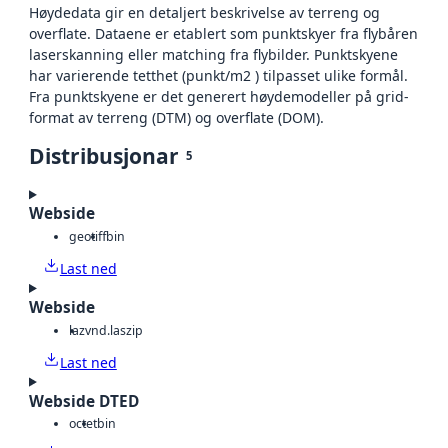
Høydedata gir en detaljert beskrivelse av terreng og
overflate. Dataene er etablert som punktskyer fra flybåren
laserskanning eller matching fra flybilder. Punktskyene
har varierende tetthet (punkt/m2 ) tilpasset ulike formål.
Fra punktskyene er det generert høydemodeller på grid-
format av terreng (DTM) og overflate (DOM).
Distribusjonar
5
Webside
geotiff
bin
Last ned
Webside
laz
vnd.laszip
Last ned
Webside DTED
octet
bin