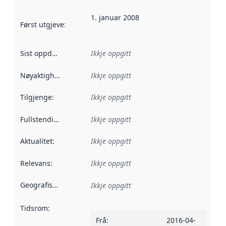
1. januar 2008
Først utgjeve
:
Denne datoen seier når dataa i dette datasettet 
Sist oppdatert
:
Ikkje oppgitt
Nøyaktigheit
:
Ikkje oppgitt
Tilgjenge
:
Ikkje oppgitt
Fullstendigheit
:
Ikkje oppgitt
Aktualitet
:
Ikkje oppgitt
Relevans
:
Ikkje oppgitt
Geografisk område
:
Ikkje oppgitt
Tidsrom
:
Frå
:
2016-04-