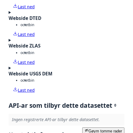
Last ned
Webside DTED
octet
bin
Last ned
Webside ZLAS
octet
bin
Last ned
Webside USGS DEM
octet
bin
Last ned
API-ar som tilbyr dette datasettet
0
Ingen registrerte API-ar tilbyr dette datasettet.
Gøym tomme rader