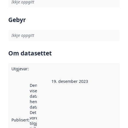
Ikkje oppgitt
Gebyr
Ikkje oppgitt
Om datasettet
Utgjevar
:
19. desember 2023
Denne datoen
viser når
datasettet vart
henta inn av
data.norge.no.
Det kan ha
vore
Publisert
:
tilgjengeleg