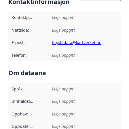
Kontaktinformasjon
Kontaktpunkt
:
Ikkje oppgitt
Nettside
:
Ikkje oppgitt
E-post
:
hoydedata@kartverket.no
Telefon
:
Ikkje oppgitt
Om dataane
Språk
:
Ikkje oppgitt
Innhaldsleverandørar
Ikkje oppgitt
:
Opphav
:
Ikkje oppgitt
Oppdateringsfrekvens
Ikkje oppgitt
: