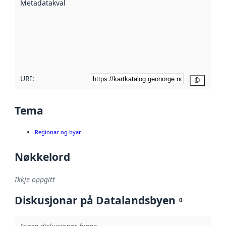
Metadatakvalitet
:
hjelp av
metadata.
Les meir om
metadatakvalitet
her
URI:
Kopier
Tema
Regionar og byar
Nøkkelord
Ikkje oppgitt
Diskusjonar på Datalandsbyen
0