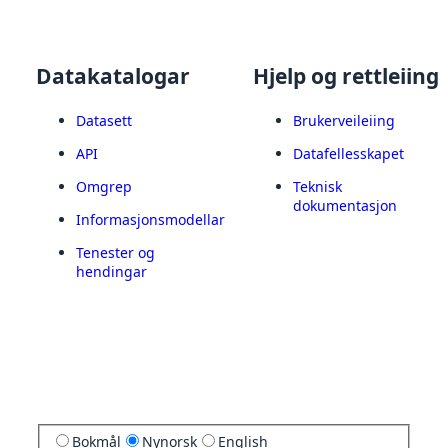
Datakatalogar
Hjelp og rettleiing
Datasett
Brukerveileiing
API
Datafellesskapet
Omgrep
Teknisk
dokumentasjon
Informasjonsmodellar
Tenester og
hendingar
Bokmål
Nynorsk
English