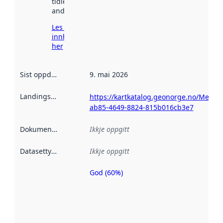
tidlegare
andre stader.
Les meir om
innhenting
her
Sist oppdatert
:
9. mai 2026
Landingsside
:
https://kartkatalog.geonorge.no/Metad
ab85-4649-8824-815b016cb3e7
Dokumentasjon
:
Ikkje oppgitt
Datasettype
:
Ikkje oppgitt
God (60%)
Metadatakvalitet
er ein indikator
på kor godt
datasettene er
beskrive ved