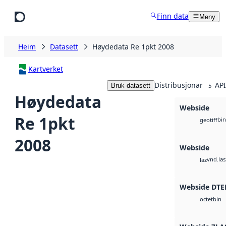
Hopp til hovudinnhald
Finn data
Meny
Heim
Datasett
Høydedata Re 1pkt 2008
Kartverket
Distribusjonar
API
Bruk datasett
5
Høydedata
Webside
Re 1pkt
bin
geotiff
2008
Webside
vnd.las
laz
Webside DTE
bin
octet