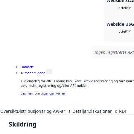
Webside ZLA
bin
octet
Webside US
bin
octet
Ingen registrerte API
Datasett
Allmenn tilgang
Tilgjengeleg for alle. Tilgang kan likevel krevje registrering og førespu
be om slik registrering og/eller API-nøklar.
Les meir om tilgangsnivå her
Oversikt
Distribusjonar og API-ar
Detaljar
Diskusjonar
RDF
5
0
Skildring