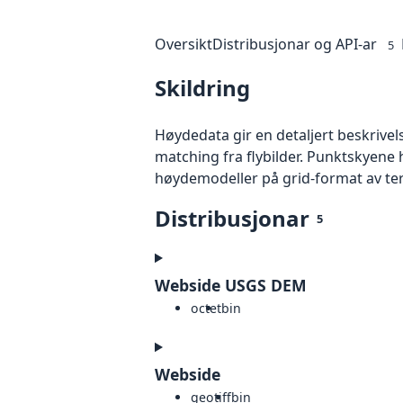
Oversikt
Distribusjonar og API-ar
5
Skildring
Høydedata gir en detaljert beskrivel
matching fra flybilder. Punktskyene 
høydemodeller på grid-format av te
Distribusjonar
5
Webside USGS DEM
octet
bin
Webside
geotiff
bin