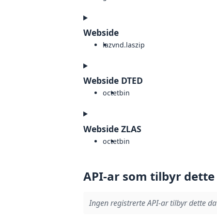
Webside
laz
vnd.laszip
Webside DTED
octet
bin
Webside ZLAS
octet
bin
API-ar som tilbyr dette
Ingen registrerte API-ar tilbyr dette da