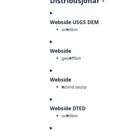
Distribusjonar
5
Webside USGS DEM
octet
bin
Webside
geotiff
bin
Webside
laz
vnd.laszip
Webside DTED
octet
bin