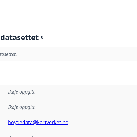
 datasettet
0
tasettet.
Ikkje oppgitt
Ikkje oppgitt
hoydedata@kartverket.no