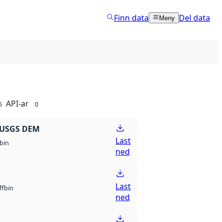
Finn data
Del data
Meny
API-ar
5
0
 USGS DEM
Last
bin
ned
Last
bin
ff
ned