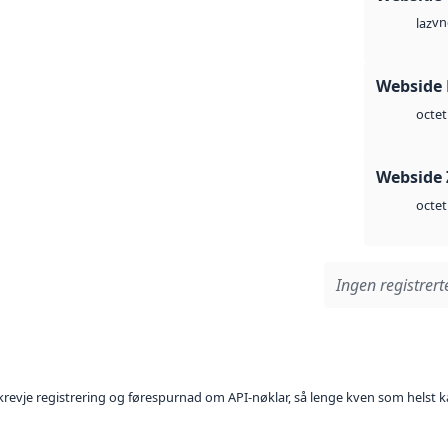
vn
laz
Webside
octet
Webside 
octet
Ingen registrerte
l krevje registrering og førespurnad om API-nøklar, så lenge kven som helst ka