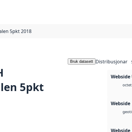
len 5pkt 2018
Distribusjonar
Bruk datasett
H
Webside
len 5pkt
octet
Webside
geoti
Webside