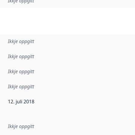
Ikkje oppgitt
Ikkje oppgitt
Ikkje oppgitt
Ikkje oppgitt
Ikkje oppgitt
12. juli 2018
r dataa i dette datasettet først blei utgitt. Det kan ha skje
Ikkje oppgitt