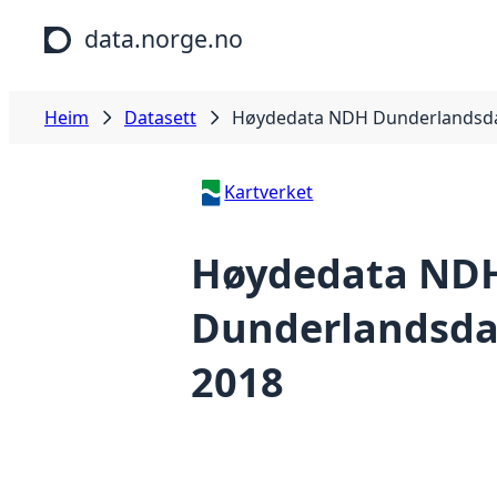
Hopp til hovudinnhald
data.norge.no
Heim
Datasett
Høydedata NDH Dunderlandsda
Kartverket
Høydedata ND
Dunderlandsda
2018