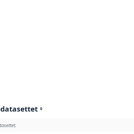
 datasettet
0
tasettet.