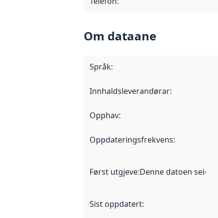
Telefon
:
Om dataane
Språk
:
Innhaldsleverandørar
:
Opphav
:
Oppdateringsfrekvens
:
Først utgjeve
:
Denne datoen seier nå
Sist oppdatert
: