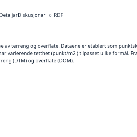
Detaljar
Diskusjonar
RDF
0
se av terreng og overflate. Dataene er etablert som punktsk
har varierende tetthet (punkt/m2 ) tilpasset ulike formål. F
rreng (DTM) og overflate (DOM).