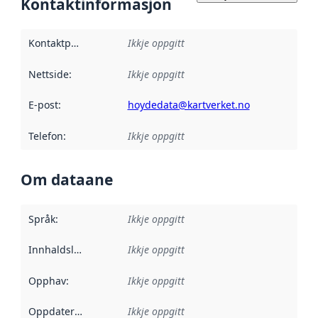
Kontaktinformasjon
Kontaktpunkt
:
Ikkje oppgitt
Nettside
:
Ikkje oppgitt
E-post
:
hoydedata@kartverket.no
Telefon
:
Ikkje oppgitt
Om dataane
Språk
:
Ikkje oppgitt
Innhaldsleverandørar
Ikkje oppgitt
:
Opphav
:
Ikkje oppgitt
Oppdateringsfrekvens
Ikkje oppgitt
: