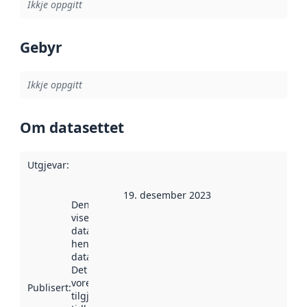
Ikkje oppgitt
Gebyr
Ikkje oppgitt
Om datasettet
Utgjevar
:
19. desember 2023
Denne datoen
viser når
datasettet vart
henta inn av
data.norge.no.
Det kan ha
vore
Publisert
:
tilgjengeleg