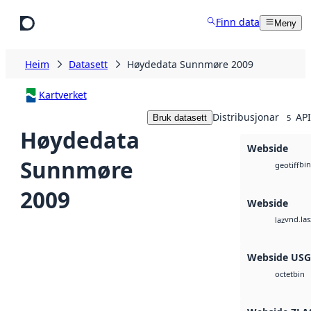
Hopp til hovudinnhald
Finn data
Meny
Heim
Datasett
Høydedata Sunnmøre 2009
Kartverket
Distribusjonar
API
Bruk datasett
5
Høydedata
Webside
Sunnmøre
bin
geotiff
2009
Webside
vnd.las
laz
Webside US
bin
octet