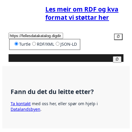
Les meir om RDF og kva
format vi støttar her
Kopier
Turtle
RDF/XML
JSON-LD
Kopier
Fann du det du leitte etter?
Ta kontakt
med oss her, eller spør om hjelp i
Datalandsbyen
.