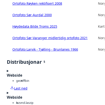
Ortofoto Røyken rektifisert 2008
Norg
Ortofoto Sør-Aurdal 2000
Norg
Høydedata Bilde Troms 2025
Kart
Ortofoto Sør-Varanger midlertidig ortofoto 2021
Norg
Ortofoto Larvik - Tjølling - Brunlanes 1966
Norg
Distribusjonar
5
Webside
geotiff
bin
Last ned
Webside
laz
vnd.laszip