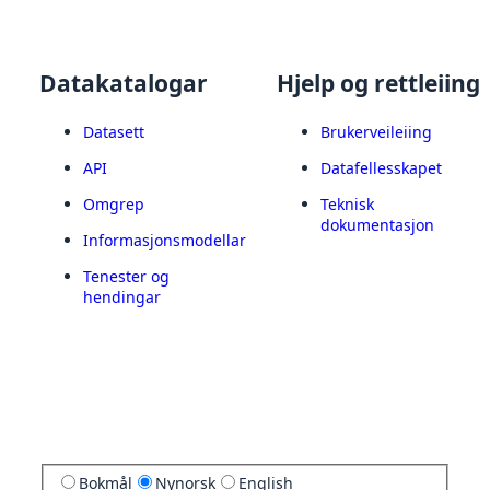
Datakatalogar
Hjelp og rettleiing
Datasett
Brukerveileiing
API
Datafellesskapet
Omgrep
Teknisk
dokumentasjon
Informasjonsmodellar
Tenester og
hendingar
Bokmål
Nynorsk
English