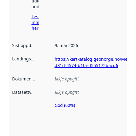
tidlegare
andre stader.
Les meir om
innhenting
her
Sist oppdatert
:
9. mai 2026
Landingsside
:
https://kartkatalog.geonorge.no/Metad
d31d-4574-b1f5-d555172b5cd6
Dokumentasjon
:
Ikkje oppgitt
Datasettype
:
Ikkje oppgitt
God (60%)
Metadatakvalitet
er ein indikator
på kor godt
datasettene er
beskrive ved