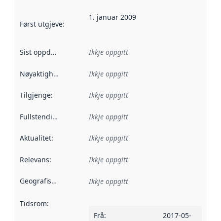
1. januar 2009
Først utgjeve
:
Denne datoen seier når dataa i dette datasettet 
Sist oppdatert
:
Ikkje oppgitt
Nøyaktigheit
:
Ikkje oppgitt
Tilgjenge
:
Ikkje oppgitt
Fullstendigheit
:
Ikkje oppgitt
Aktualitet
:
Ikkje oppgitt
Relevans
:
Ikkje oppgitt
Geografisk område
:
Ikkje oppgitt
Tidsrom
:
Frå
:
2017-05-