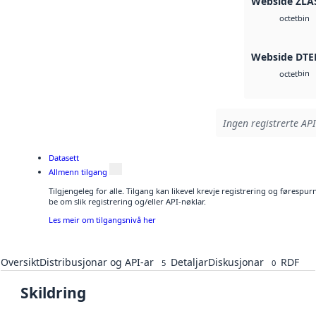
Webside ZLA
bin
octet
Webside DTE
bin
octet
Ingen registrerte API
Datasett
Allmenn tilgang
Tilgjengeleg for alle. Tilgang kan likevel krevje registrering og førespu
be om slik registrering og/eller API-nøklar.
Les meir om tilgangsnivå her
Oversikt
Distribusjonar og API-ar
Detaljar
Diskusjonar
RDF
5
0
Skildring