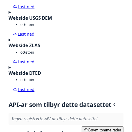
Last ned
Webside USGS DEM
octet
bin
Last ned
Webside ZLAS
octet
bin
Last ned
Webside DTED
octet
bin
Last ned
API-ar som tilbyr dette datasettet
0
Ingen registrerte API-ar tilbyr dette datasettet.
Gøym tomme rader