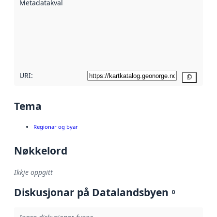
Metadatakvalitet
:
hjelp av
metadata.
Les meir om
metadatakvalitet
her
URI:
Kopier
Tema
Regionar og byar
Nøkkelord
Ikkje oppgitt
Diskusjonar på Datalandsbyen
0