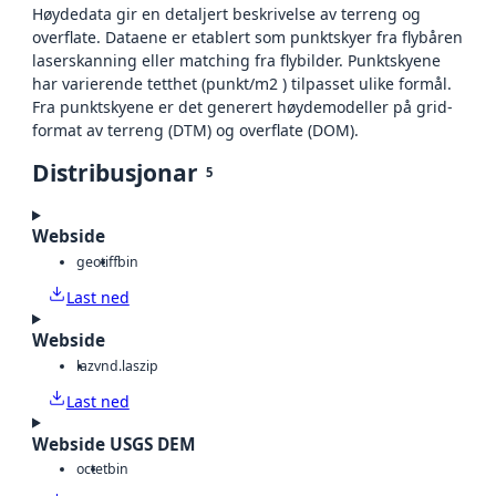
Høydedata gir en detaljert beskrivelse av terreng og
overflate. Dataene er etablert som punktskyer fra flybåren
laserskanning eller matching fra flybilder. Punktskyene
har varierende tetthet (punkt/m2 ) tilpasset ulike formål.
Fra punktskyene er det generert høydemodeller på grid-
format av terreng (DTM) og overflate (DOM).
Distribusjonar
5
Webside
geotiff
bin
Last ned
Webside
laz
vnd.laszip
Last ned
Webside USGS DEM
octet
bin