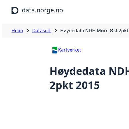
Hopp til hovudinnhald
data.norge.no
Heim
Datasett
Høydedata NDH Møre Øst 2pkt
Kartverket
Høydedata NDH
2pkt 2015