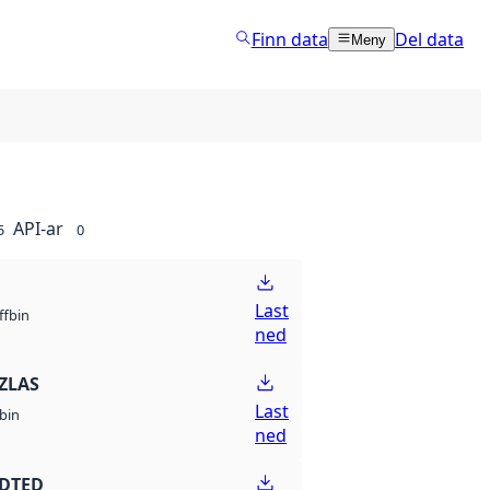
Finn data
Del data
Meny
API-ar
5
0
Last
bin
ff
ned
ZLAS
Last
bin
ned
 DTED