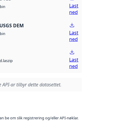
Last
bin
ned
 USGS DEM
Last
bin
ned
Last
d.laszip
ned
 API-ar tilbyr dette datasettet.
n be om slik registrering og/eller API-nøklar.