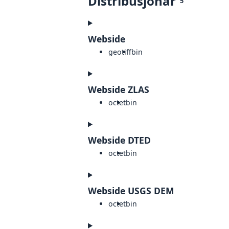
Distribusjonar
5
Webside
geotiff
bin
Webside ZLAS
octet
bin
Webside DTED
octet
bin
Webside USGS DEM
octet
bin