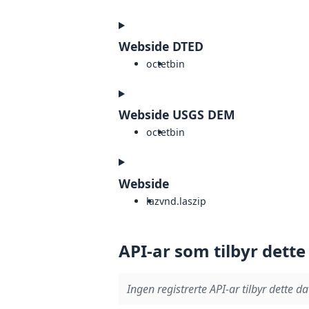
Webside DTED
octet
bin
Webside USGS DEM
octet
bin
Webside
laz
vnd.laszip
API-ar som tilbyr dette
Ingen registrerte API-ar tilbyr dette da