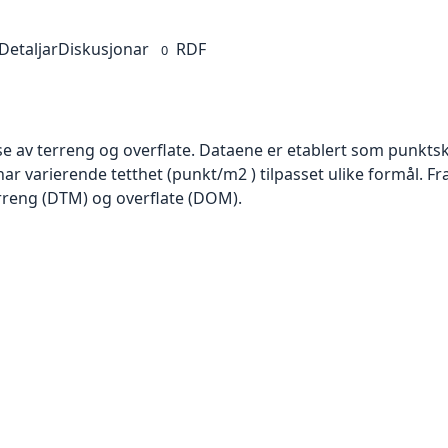
Detaljar
Diskusjonar
RDF
0
se av terreng og overflate. Dataene er etablert som punktsk
har varierende tetthet (punkt/m2 ) tilpasset ulike formål. F
rreng (DTM) og overflate (DOM).