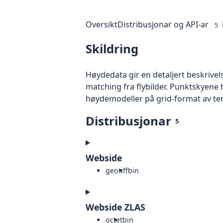
Oversikt
Distribusjonar og API-ar
5
Skildring
Høydedata gir en detaljert beskrivel
matching fra flybilder. Punktskyene 
høydemodeller på grid-format av te
Distribusjonar
5
Webside
geotiff
bin
Webside ZLAS
octet
bin