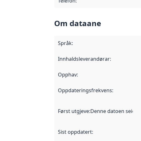
Telefon
:
Om dataane
Språk
:
Innhaldsleverandørar
:
Opphav
:
Oppdateringsfrekvens
:
Først utgjeve
:
Denne datoen seier nå
Sist oppdatert
: