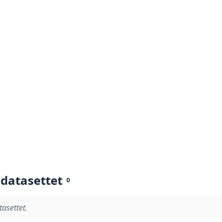
 datasettet
0
tasettet.