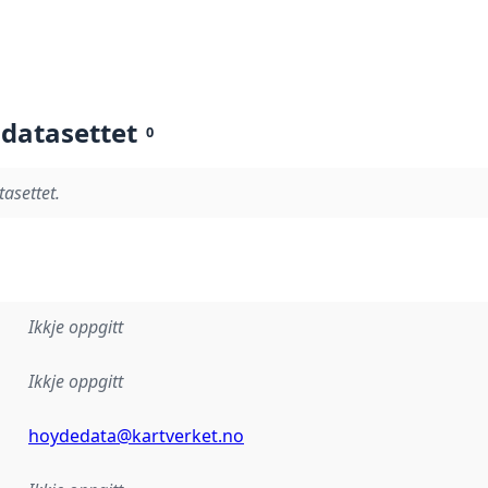
 datasettet
0
tasettet.
Ikkje oppgitt
Ikkje oppgitt
hoydedata@kartverket.no