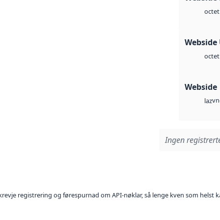
octet
Webside
octet
Webside
vn
laz
Ingen registrerte
l krevje registrering og førespurnad om API-nøklar, så lenge kven som helst ka