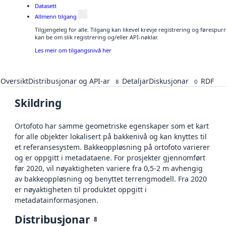
Datasett
Allmenn tilgang
Tilgjengeleg for alle. Tilgang kan likevel krevje registrering og førespu
kan be om slik registrering og/eller API-nøklar.
Les meir om tilgangsnivå her
Oversikt
Distribusjonar og API-ar
Detaljar
Diskusjonar
RDF
8
0
Skildring
Ortofoto har samme geometriske egenskaper som et kart
for alle objekter lokalisert på bakkenivå og kan knyttes til
et referansesystem. Bakkeoppløsning på ortofoto varierer
og er oppgitt i metadataene. For prosjekter gjennomført
før 2020, vil nøyaktigheten variere fra 0,5-2 m avhengig
av bakkeoppløsning og benyttet terrengmodell. Fra 2020
er nøyaktigheten til produktet oppgitt i
metadatainformasjonen.
Distribusjonar
8