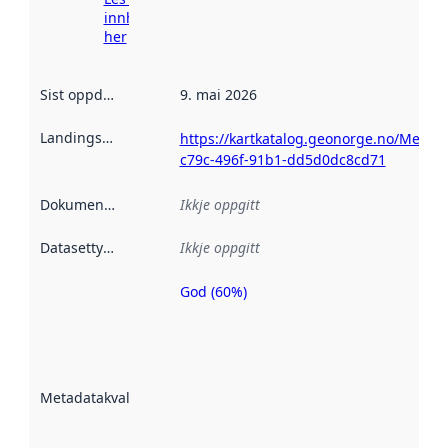
innhenting
her
Sist oppdatert
:
9. mai 2026
Landingsside
:
https://kartkatalog.geonorge.no/Metad
c79c-496f-91b1-dd5d0dc8cd71
Dokumentasjon
:
Ikkje oppgitt
Datasettype
:
Ikkje oppgitt
God (60%)
Metadatakvalitet
er ein indikator
på kor godt
datasettene er
beskrive ved
Metadatakvalitet
:
hjelp av
metadata.