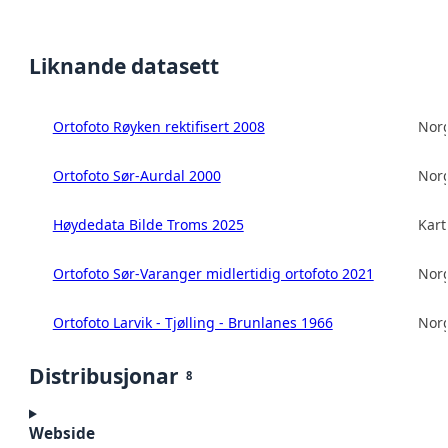
Liknande datasett
Ortofoto Røyken rektifisert 2008
Norg
Ortofoto Sør-Aurdal 2000
Norg
Høydedata Bilde Troms 2025
Kart
Ortofoto Sør-Varanger midlertidig ortofoto 2021
Norg
Ortofoto Larvik - Tjølling - Brunlanes 1966
Norg
Distribusjonar
8
Webside