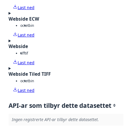
Last ned
Webside ECW
octet
bin
Last ned
Webside
tiff
tif
Last ned
Webside Tiled TIFF
octet
bin
Last ned
API-ar som tilbyr dette datasettet
0
Ingen registrerte API-ar tilbyr dette datasettet.