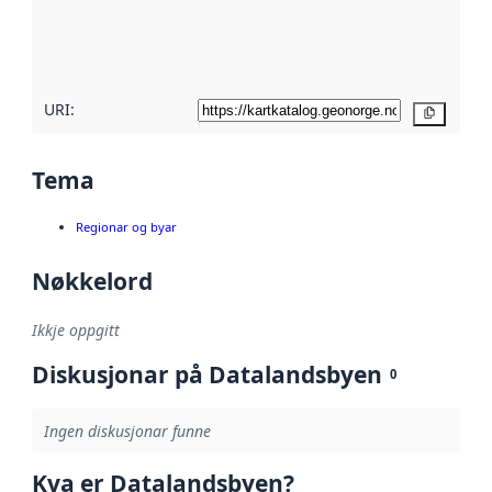
Les meir om
metadatakvalitet
her
URI:
Kopier
Tema
Regionar og byar
Nøkkelord
Ikkje oppgitt
Diskusjonar på Datalandsbyen
0
Ingen diskusjonar funne
Kva er Datalandsbyen?