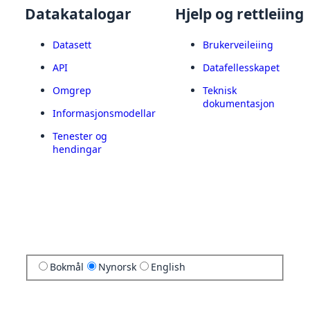
Datakatalogar
Hjelp og rettleiing
Datasett
Brukerveileiing
API
Datafellesskapet
Omgrep
Teknisk
dokumentasjon
Informasjonsmodellar
Tenester og
hendingar
Bokmål
Nynorsk
English