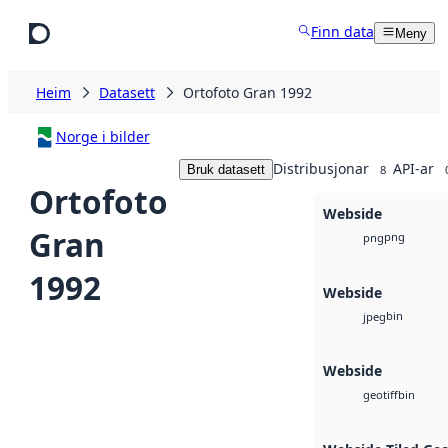
Hopp til hovudinnhald
Finn data
Meny
Heim
Datasett
Ortofoto Gran 1992
Norge i bilder
Distribusjonar
API-ar
Bruk datasett
8
Ortofoto
Webside
Gran
png
png
1992
Webside
bin
jpeg
Webside
bin
geotiff