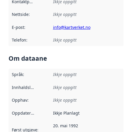
Kontaktpunkt
:
Ikkje oppgitt
Nettside
:
Ikkje oppgitt
E-post
:
info@kartverket.no
Telefon
:
Ikkje oppgitt
Om dataane
Språk
:
Ikkje oppgitt
Innhaldsleverandørar
Ikkje oppgitt
:
Opphav
:
Ikkje oppgitt
Oppdateringsfrekvens
Ikkje Planlagt
:
20. mai 1992
Først utgjeve
:
Denne datoen seier når dataa i dette datasettet 