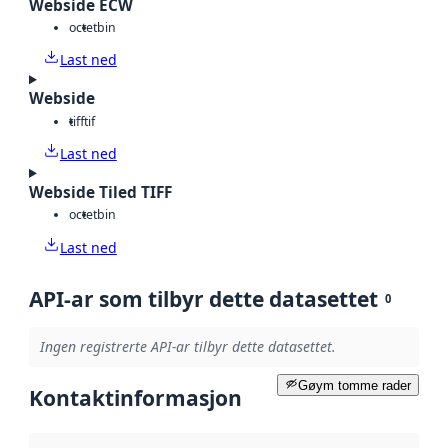
Webside ECW
octet
bin
Last ned
Webside
tiff
tif
Last ned
Webside Tiled TIFF
octet
bin
Last ned
API-ar som tilbyr dette datasettet
0
Ingen registrerte API-ar tilbyr dette datasettet.
Gøym tomme rader
Kontaktinformasjon