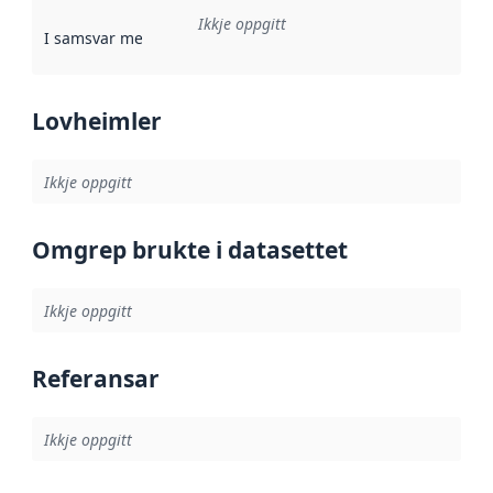
Ikkje oppgitt
I samsvar med
:
Referanse til ei implementeringsregel eller an
Lovheimler
Ikkje oppgitt
Omgrep brukte i datasettet
Ikkje oppgitt
Referansar
Ikkje oppgitt