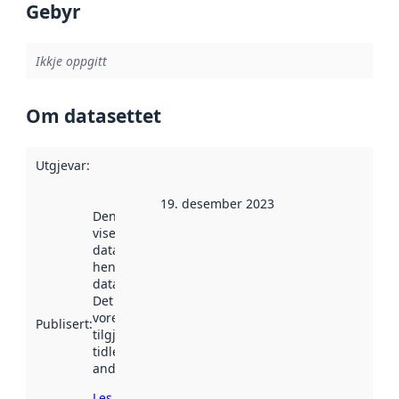
Gebyr
Ikkje oppgitt
Om datasettet
Utgjevar
:
19. desember 2023
Denne datoen
viser når
datasettet vart
henta inn av
data.norge.no.
Det kan ha
vore
Publisert
:
tilgjengeleg
tidlegare
andre stader.
Les meir om