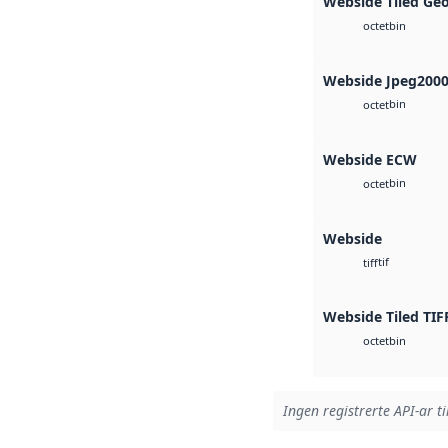
Webside Tiled Ge
bin
octet
Webside Jpeg200
bin
octet
Webside ECW
bin
octet
Webside
tif
tiff
Webside Tiled TIF
bin
octet
Ingen registrerte API-ar ti