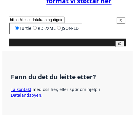
format vi støttar her
Kopier
Turtle
RDF/XML
JSON-LD
Kopier
Fann du det du leitte etter?
Ta kontakt
med oss her, eller spør om hjelp i
Datalandsbyen
.