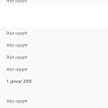
Ikkje oppgitt
Ikkje oppgitt
Ikkje oppgitt
Ikkje oppgitt
Ikkje oppgitt
1. januar 2005
r dataa i dette datasettet først blei utgitt. Det kan ha skje
Ikkje oppgitt