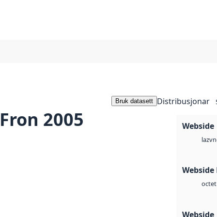
Distribusjonar
Bruk datasett
Fron 2005
Webside
vn
laz
Webside
octet
Webside