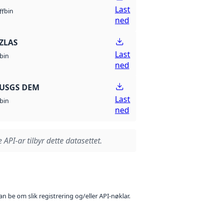
Last
bin
ff
ned
ZLAS
Last
bin
ned
 USGS DEM
Last
bin
ned
 API-ar tilbyr dette datasettet.
n be om slik registrering og/eller API-nøklar.