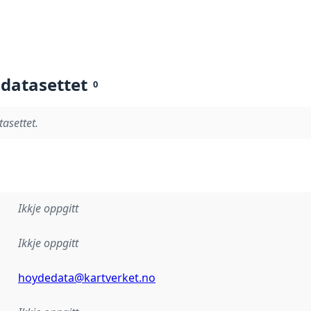
 datasettet
0
tasettet.
Ikkje oppgitt
Ikkje oppgitt
hoydedata@kartverket.no