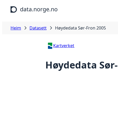
Hopp til hovudinnhald
data.norge.no
Heim
Datasett
Høydedata Sør-Fron 2005
Kartverket
Høydedata Sør-