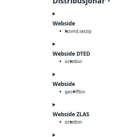
Distribusjonar
5
Webside
laz
vnd.laszip
Webside DTED
octet
bin
Webside
geotiff
bin
Webside ZLAS
octet
bin