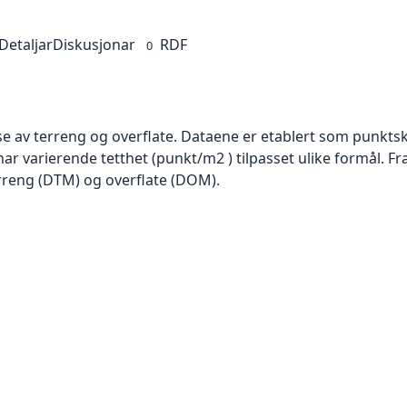
Detaljar
Diskusjonar
RDF
0
se av terreng og overflate. Dataene er etablert som punktsk
har varierende tetthet (punkt/m2 ) tilpasset ulike formål. F
rreng (DTM) og overflate (DOM).