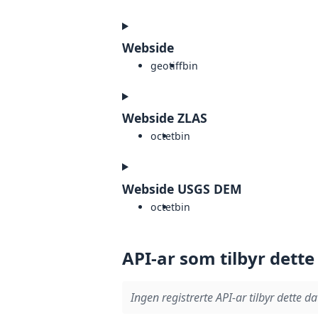
Webside
geotiff
bin
Webside ZLAS
octet
bin
Webside USGS DEM
octet
bin
API-ar som tilbyr dette
Ingen registrerte API-ar tilbyr dette da