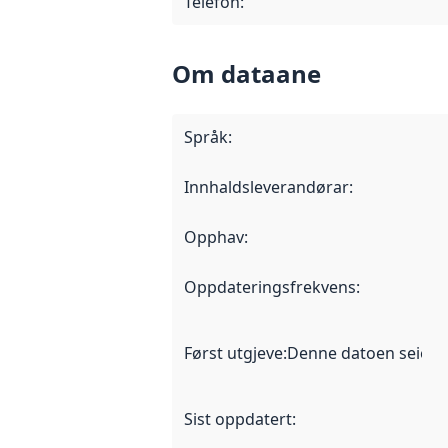
Telefon
:
Om dataane
Språk
:
Innhaldsleverandørar
:
Opphav
:
Oppdateringsfrekvens
:
Først utgjeve
:
Denne datoen seier nå
Sist oppdatert
: