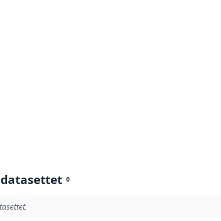
 datasettet
0
tasettet.