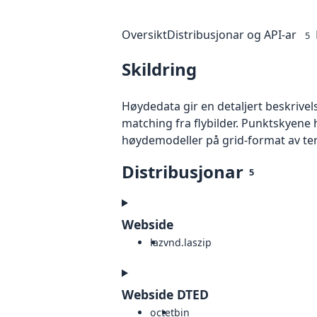
Oversikt
Distribusjonar og API-ar
5
Skildring
Høydedata gir en detaljert beskrivel
matching fra flybilder. Punktskyene 
høydemodeller på grid-format av te
Distribusjonar
5
Webside
laz
vnd.laszip
Webside DTED
octet
bin