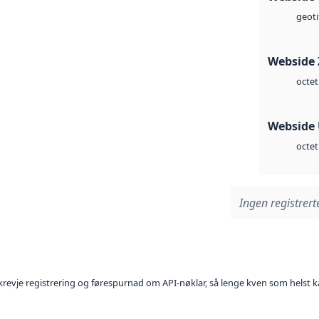
geoti
Webside 
octet
Webside
octet
Ingen registrerte
l krevje registrering og førespurnad om API-nøklar, så lenge kven som helst ka