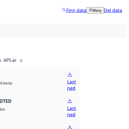
Finn data
Del data
Meny
API-ar
5
0
Last
d.laszip
ned
 DTED
Last
bin
ned