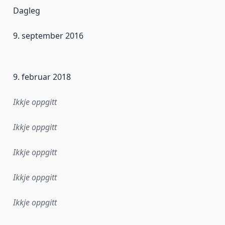
Dagleg
9. september 2016
r dataa i dette datasettet først blei utgitt. Det kan ha skje
9. februar 2018
Ikkje oppgitt
Ikkje oppgitt
Ikkje oppgitt
Ikkje oppgitt
Ikkje oppgitt