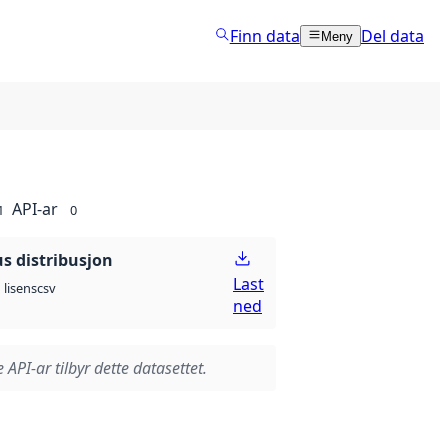
Finn data
Del data
Meny
API-ar
1
0
 distribusjon
Last
csv
lisens
ned
 API-ar tilbyr dette datasettet.