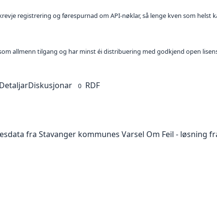
l krevje registrering og førespurnad om API-nøklar, så lenge kven som helst ka
t som allmenn tilgang og har minst éi distribuering med godkjend open lisen
Detaljar
Diskusjonar
RDF
0
sesdata fra Stavanger kommunes Varsel Om Feil - løsning f