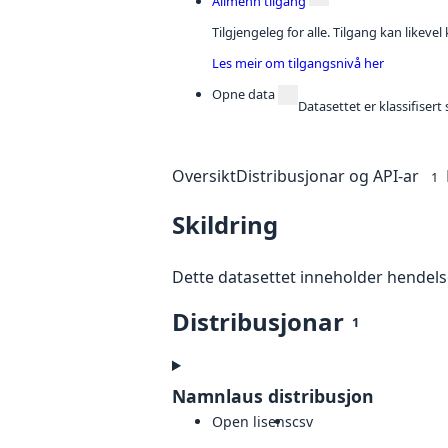
Allmenn tilgang
Tilgjengeleg for alle. Tilgang kan likeve
Les meir om tilgangsnivå her
Opne data
Datasettet er klassifiser
Oversikt
Distribusjonar og API-ar
1
Skildring
Dette datasettet inneholder hendel
Distribusjonar
1
Namnlaus distribusjon
Open lisens
csv