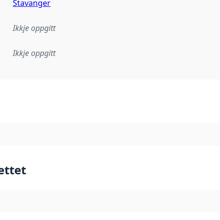
Stavanger
Ikkje oppgitt
Ikkje oppgitt
lementeringsregel eller anna spesifikasjon som ligg til grun
ettet