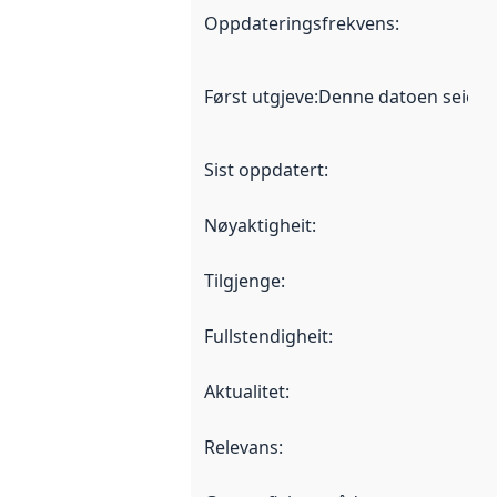
Oppdateringsfrekvens
:
Først utgjeve
:
Denne datoen seier nå
Sist oppdatert
:
Nøyaktigheit
:
Tilgjenge
:
Fullstendigheit
:
Aktualitet
:
Relevans
: