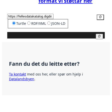
format vi støttar her
Kopier
Turtle
RDF/XML
JSON-LD
Kopier
Fann du det du leitte etter?
Ta kontakt
med oss her, eller spør om hjelp i
Datalandsbyen
.