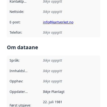
Kontaktpunkt
:
Ikkje oppgitt
Nettside
:
Ikkje oppgitt
E-post
:
info@kartverket.no
Telefon
:
Ikkje oppgitt
Om dataane
Språk
:
Ikkje oppgitt
Innhaldsleverandørar
Ikkje oppgitt
:
Opphav
:
Ikkje oppgitt
Oppdateringsfrekvens
Ikkje Planlagt
:
22. juli 1981
Først utgjeve
:
Denne datoen seier når dataa i dette datasettet 