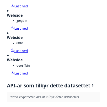
Last ned
Webside
jpeg
bin
Last ned
Webside
tiff
tif
Last ned
Webside
geotiff
bin
Last ned
API-ar som tilbyr dette datasettet
0
Ingen registrerte API-ar tilbyr dette datasettet.