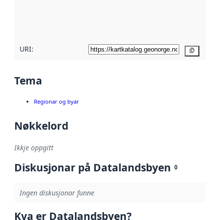
Les meir om
metadatakvalitet
her
URI:
Kopier
Tema
Regionar og byar
Nøkkelord
Ikkje oppgitt
Diskusjonar på Datalandsbyen
0
Ingen diskusjonar funne
Kva er Datalandsbyen?