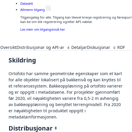
Datasett
Allmenn tilgang
Tilgjengeleg for alle. Tilgang kan likevel krevje registrering og førespu
kan be om slik registrering og/eller API-nøklar.
Les meir om tilgangsnivå her
Oversikt
Distribusjonar og API-ar
Detaljar
Diskusjonar
RDF
8
0
Skildring
Ortofoto har samme geometriske egenskaper som et kart
for alle objekter lokalisert på bakkenivå og kan knyttes til
et referansesystem. Bakkeoppløsning på ortofoto varierer
og er oppgitt i metadataene. For prosjekter gjennomført
før 2020, vil nøyaktigheten variere fra 0,5-2 m avhengig
av bakkeoppløsning og benyttet terrengmodell. Fra 2020
er nøyaktigheten til produktet oppgitt i
metadatainformasjonen.
Distribusjonar
8