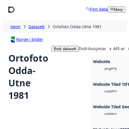
Hopp til hovudinnhald
Finn data
Meny
Heim
Datasett
Ortofoto Odda-Utne 1981
Norge i bilder
Distribusjonar
API-ar
Bruk datasett
8
Ortofoto
Webside
Odda-
png
png
Utne
Webside Tiled TIF
bin
1981
octet
Webside Tiled Ge
bin
octet