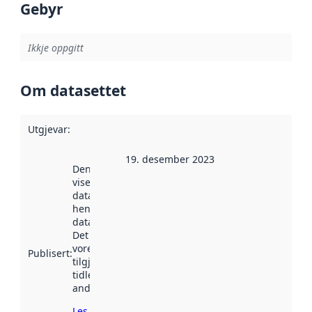
Gebyr
Ikkje oppgitt
Om datasettet
Utgjevar
:
19. desember 2023
Denne datoen
viser når
datasettet vart
henta inn av
data.norge.no.
Det kan ha
vore
Publisert
:
tilgjengeleg
tidlegare
andre stader.
Les meir om