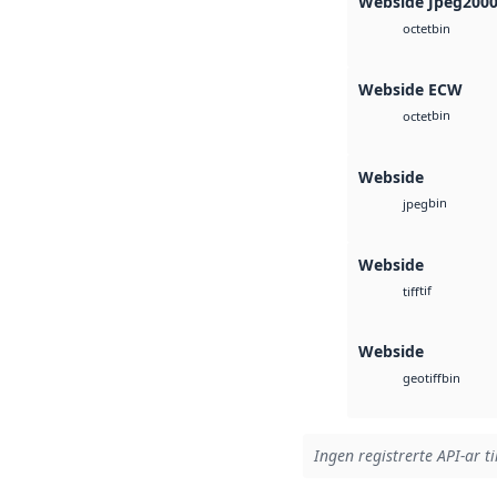
Webside Jpeg200
bin
octet
Webside ECW
bin
octet
Webside
bin
jpeg
Webside
tif
tiff
Webside
bin
geotiff
Ingen registrerte API-ar ti