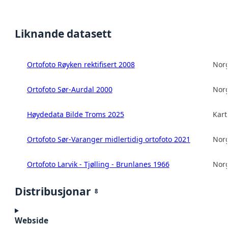
Liknande datasett
Ortofoto Røyken rektifisert 2008
Norg
Ortofoto Sør-Aurdal 2000
Norg
Høydedata Bilde Troms 2025
Kart
Ortofoto Sør-Varanger midlertidig ortofoto 2021
Norg
Ortofoto Larvik - Tjølling - Brunlanes 1966
Norg
Distribusjonar
8
Webside