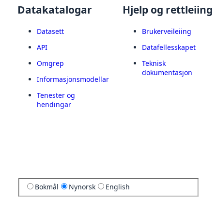
Datakatalogar
Hjelp og rettleiing
Datasett
Brukerveileiing
API
Datafellesskapet
Omgrep
Teknisk
dokumentasjon
Informasjonsmodellar
Tenester og
hendingar
Bokmål
Nynorsk
English