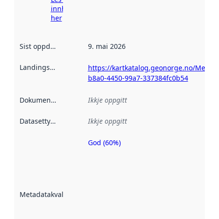
innhenting
her
Sist oppdatert
:
9. mai 2026
Landingsside
:
https://kartkatalog.geonorge.no/Metad
b8a0-4450-99a7-337384fc0b54
Dokumentasjon
:
Ikkje oppgitt
Datasettype
:
Ikkje oppgitt
God (60%)
Metadatakvalitet
er ein indikator
på kor godt
datasettene er
beskrive ved
Metadatakvalitet
:
hjelp av
metadata.