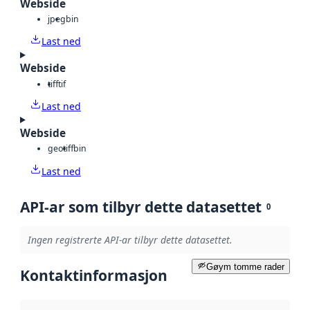
Webside
jpeg
bin
Last ned
Webside
tiff
tif
Last ned
Webside
geotiff
bin
Last ned
API-ar som tilbyr dette datasettet
0
Ingen registrerte API-ar tilbyr dette datasettet.
Gøym tomme rader
Kontaktinformasjon