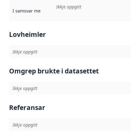
Ikkje oppgitt
I samsvar med
:
Referanse til ei implementeringsregel eller an
Lovheimler
Ikkje oppgitt
Omgrep brukte i datasettet
Ikkje oppgitt
Referansar
Ikkje oppgitt