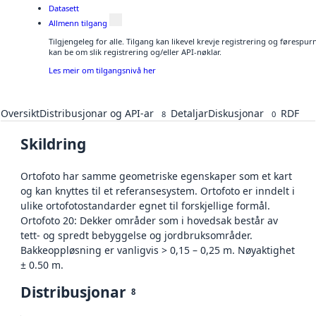
Datasett
Allmenn tilgang
Tilgjengeleg for alle. Tilgang kan likevel krevje registrering og førespu
kan be om slik registrering og/eller API-nøklar.
Les meir om tilgangsnivå her
Oversikt
Distribusjonar og API-ar
Detaljar
Diskusjonar
RDF
8
0
Skildring
Ortofoto har samme geometriske egenskaper som et kart
og kan knyttes til et referansesystem. Ortofoto er inndelt i
ulike ortofotostandarder egnet til forskjellige formål.
Ortofoto 20: Dekker områder som i hovedsak består av
tett- og spredt bebyggelse og jordbruksområder.
Bakkeoppløsning er vanligvis > 0,15 – 0,25 m. Nøyaktighet
± 0.50 m.
Distribusjonar
8