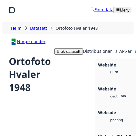
Hopp til hovudinnhald
Finn data
Meny
Heim
Datasett
Ortofoto Hvaler 1948
Norge i bilder
Distribusjonar
API-ar
Bruk datasett
8
Ortofoto
Webside
Hvaler
tif
tiff
1948
Webside
bin
geotiff
Webside
png
png