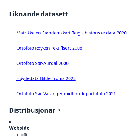
Liknande datasett
Matrikkelen Eiendomskart Teig - historiske data 2020
Ortofoto Røyken rektifisert 2008
Ortofoto Sør-Aurdal 2000
Høydedata Bilde Troms 2025
Ortofoto Sør-Varanger midlertidig ortofoto 2021
Distribusjonar
8
Webside
tiff
tif