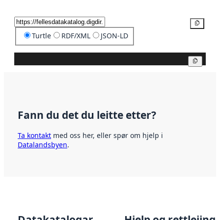
Kopier
Turtle
RDF/XML
JSON-LD
Kopier
Fann du det du leitte etter?
Ta kontakt
med oss her, eller spør om hjelp i
Datalandsbyen
.
Datakatalogar
Hjelp og rettleiing