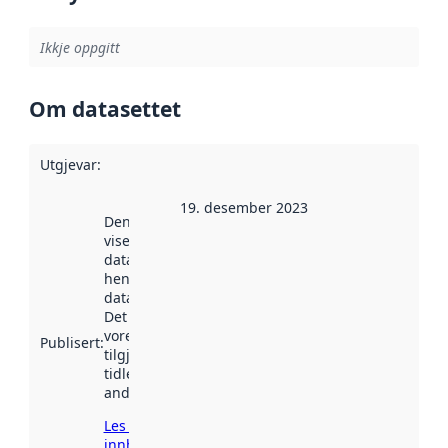
Ikkje oppgitt
Om datasettet
Utgjevar
:
19. desember 2023
Denne datoen
viser når
datasettet vart
henta inn av
data.norge.no.
Det kan ha
vore
Publisert
:
tilgjengeleg
tidlegare
andre stader.
Les meir om
innhenting