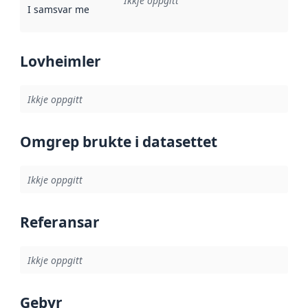
Ikkje oppgitt
I samsvar med
:
Referanse til ei implementeringsregel eller an
Lovheimler
Ikkje oppgitt
Omgrep brukte i datasettet
Ikkje oppgitt
Referansar
Ikkje oppgitt
Gebyr