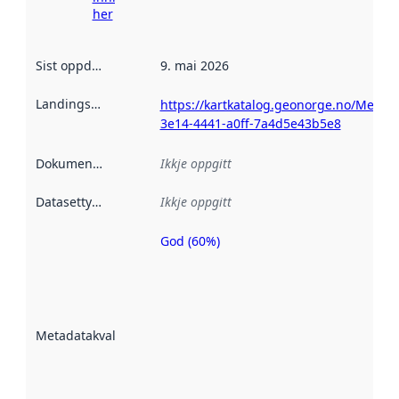
her
Sist oppdatert
:
9. mai 2026
Landingsside
:
https://kartkatalog.geonorge.no/Metad
3e14-4441-a0ff-7a4d5e43b5e8
Dokumentasjon
:
Ikkje oppgitt
Datasettype
:
Ikkje oppgitt
God (60%)
Metadatakvalitet
er ein indikator
på kor godt
datasettene er
beskrive ved
Metadatakvalitet
:
hjelp av
metadata.
Les meir om