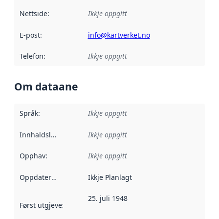
Nettside
:
Ikkje oppgitt
E-post
:
info@kartverket.no
Telefon
:
Ikkje oppgitt
Om dataane
Språk
:
Ikkje oppgitt
Innhaldsleverandørar
Ikkje oppgitt
:
Opphav
:
Ikkje oppgitt
Oppdateringsfrekvens
Ikkje Planlagt
:
25. juli 1948
Først utgjeve
:
Denne datoen seier når dataa i dette datasettet 