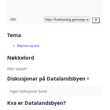
metadatakvalitet
her
URI:
Kopier
Tema
Regionar og byar
Nøkkelord
Ikkje oppgitt
Diskusjonar på Datalandsbyen
0
Ingen diskusjonar funne
Kva er Datalandsbyen?