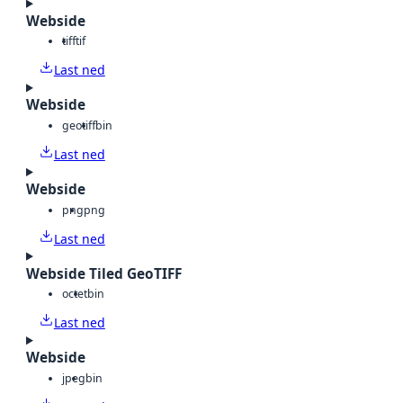
Webside
tiff
tif
Last ned
Webside
geotiff
bin
Last ned
Webside
png
png
Last ned
Webside Tiled GeoTIFF
octet
bin
Last ned
Webside
jpeg
bin