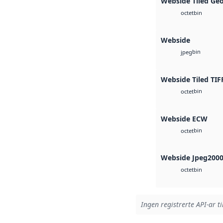
Webside Tiled Ge
bin
octet
Webside
bin
jpeg
Webside Tiled TIF
bin
octet
Webside ECW
bin
octet
Webside Jpeg200
bin
octet
Ingen registrerte API-ar ti