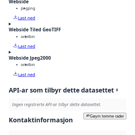
Webside
png
png
Last ned
Webside Tiled GeoTIFF
octet
bin
Last ned
Webside Jpeg2000
octet
bin
Last ned
API-ar som tilbyr dette datasettet
0
Ingen registrerte API-ar tilbyr dette datasettet.
Gøym tomme rader
Kontaktinformasjon