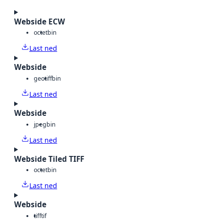
Webside ECW
octet
bin
Last ned
Webside
geotiff
bin
Last ned
Webside
jpeg
bin
Last ned
Webside Tiled TIFF
octet
bin
Last ned
Webside
tiff
tif