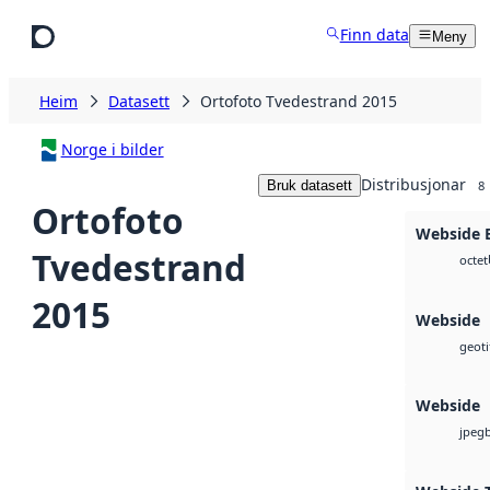
Hopp til hovudinnhald
Finn data
Meny
Heim
Datasett
Ortofoto Tvedestrand 2015
Norge i bilder
Distribusjonar
Bruk datasett
8
Ortofoto
Webside
Tvedestrand
octet
2015
Webside
geoti
Webside
jpeg