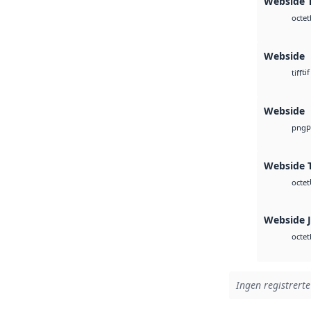
Webside T
octet
Webside
tif
tiff
Webside
p
png
Webside T
octet
Webside 
octet
Ingen registrerte