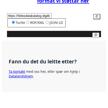
format vi støttar her
Kopier
Turtle
RDF/XML
JSON-LD
Kopier
Fann du det du leitte etter?
Ta kontakt
med oss her, eller spør om hjelp i
Datalandsbyen
.