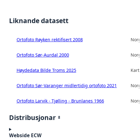
Liknande datasett
Ortofoto Røyken rektifisert 2008
Norg
Ortofoto Sør-Aurdal 2000
Norg
Høydedata Bilde Troms 2025
Kart
Ortofoto Sør-Varanger midlertidig ortofoto 2021
Norg
Ortofoto Larvik - Tjølling - Brunlanes 1966
Norg
Distribusjonar
8
Webside ECW