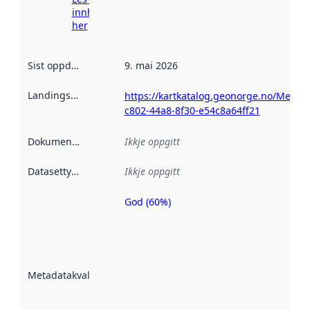
innhenting
her
Sist oppdatert
:
9. mai 2026
Landingsside
:
https://kartkatalog.geonorge.no/Metad
c802-44a8-8f30-e54c8a64ff21
Dokumentasjon
:
Ikkje oppgitt
Datasettype
:
Ikkje oppgitt
God (60%)
Metadatakvalitet
er ein indikator
på kor godt
datasettene er
beskrive ved
Metadatakvalitet
:
hjelp av
metadata.