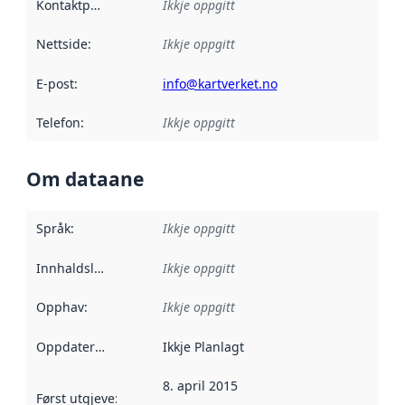
Kontaktpunkt
:
Ikkje oppgitt
Nettside
:
Ikkje oppgitt
E-post
:
info@kartverket.no
Telefon
:
Ikkje oppgitt
Om dataane
Språk
:
Ikkje oppgitt
Innhaldsleverandørar
Ikkje oppgitt
:
Opphav
:
Ikkje oppgitt
Oppdateringsfrekvens
Ikkje Planlagt
:
8. april 2015
Først utgjeve
:
Denne datoen seier når dataa i dette datasettet 