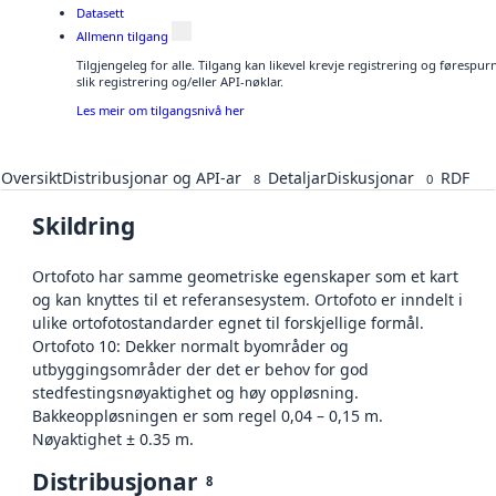
Datasett
Allmenn tilgang
Tilgjengeleg for alle. Tilgang kan likevel krevje registrering og føresp
slik registrering og/eller API-nøklar.
Les meir om tilgangsnivå her
Oversikt
Distribusjonar og API-ar
Detaljar
Diskusjonar
RDF
8
0
Skildring
Ortofoto har samme geometriske egenskaper som et kart
og kan knyttes til et referansesystem. Ortofoto er inndelt i
ulike ortofotostandarder egnet til forskjellige formål.
Ortofoto 10: Dekker normalt byområder og
utbyggingsområder der det er behov for god
stedfestingsnøyaktighet og høy oppløsning.
Bakkeoppløsningen er som regel 0,04 – 0,15 m.
Nøyaktighet ± 0.35 m.
Distribusjonar
8