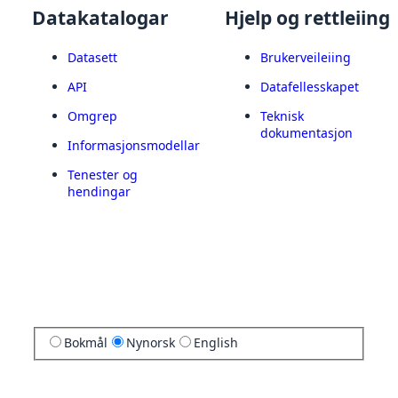
Datakatalogar
Hjelp og rettleiing
Datasett
Brukerveileiing
API
Datafellesskapet
Omgrep
Teknisk
dokumentasjon
Informasjonsmodellar
Tenester og
hendingar
Bokmål
Nynorsk
English