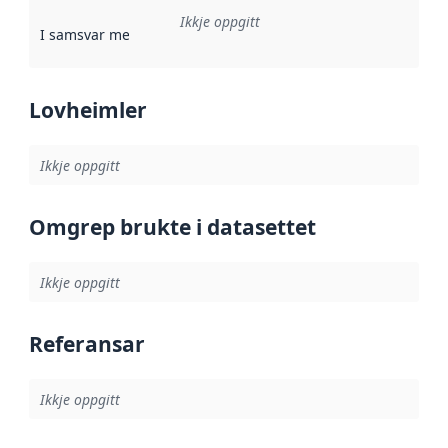
Ikkje oppgitt
I samsvar med
:
Referanse til ei implementeringsregel eller an
Lovheimler
Ikkje oppgitt
Omgrep brukte i datasettet
Ikkje oppgitt
Referansar
Ikkje oppgitt