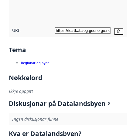
Les meir om
metadatakvalitet
her
URI:
Kopier
Tema
Regionar og byar
Nøkkelord
Ikkje oppgitt
Diskusjonar på Datalandsbyen
0
Ingen diskusjonar funne
Kva er Datalandsbyen?