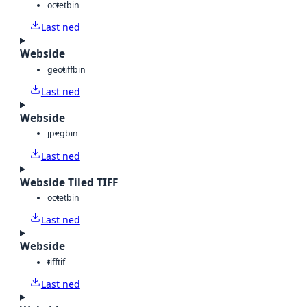
octet
bin
Last ned
Webside
geotiff
bin
Last ned
Webside
jpeg
bin
Last ned
Webside Tiled TIFF
octet
bin
Last ned
Webside
tiff
tif
Last ned