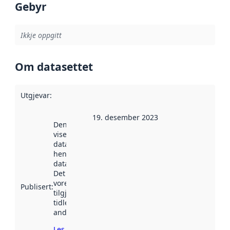
Gebyr
Ikkje oppgitt
Om datasettet
Utgjevar
:
19. desember 2023
Denne datoen
viser når
datasettet vart
henta inn av
data.norge.no.
Det kan ha
vore
Publisert
:
tilgjengeleg
tidlegare
andre stader.
Les meir om