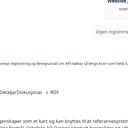
Webside 
octet
Ingen registrerte
l krevje registrering og førespurnad om API-nøklar, så lenge kven som helst ka
Detaljar
Diskusjonar
RDF
0
skaper som et kart og kan knyttes til et referansesystem. 
ellige formål. Ortofoto 10: Dekker normalt byområder og 