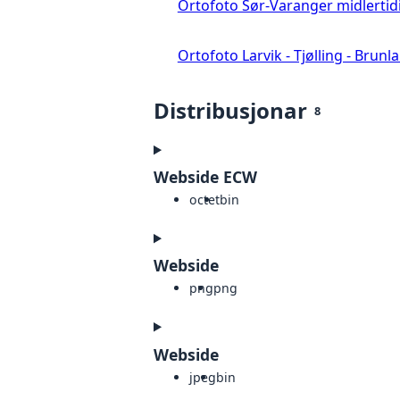
Ortofoto Sør-Varanger midlertid
Ortofoto Larvik - Tjølling - Brunl
Distribusjonar
8
Webside ECW
octet
bin
Webside
png
png
Webside
jpeg
bin