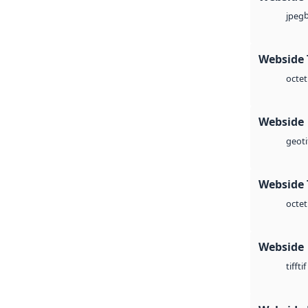
jpeg
Webside 
octet
Webside
geoti
Webside 
octet
Webside
tif
tiff