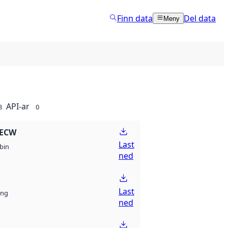
Finn data
Del data
Meny
API-ar
8
0
 ECW
Last
bin
ned
Last
ng
ned