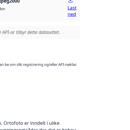
Jpeg2000
Last
bin
ned
 API-ar tilbyr dette datasettet.
n be om slik registrering og/eller API-nøklar.
Ortofoto er inndelt i ulike
utbyggingsområder der det er behov