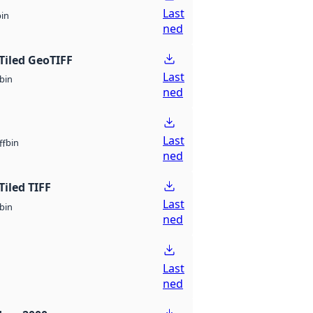
Last
bin
ned
Tiled GeoTIFF
Last
bin
ned
Last
bin
ff
ned
Tiled TIFF
Last
bin
ned
Last
ned