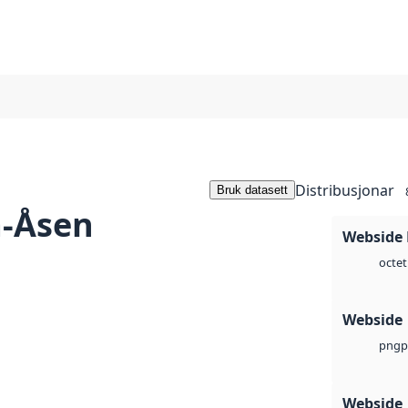
Distribusjonar
Bruk datasett
a-Åsen
Webside
octet
Webside
p
png
Webside