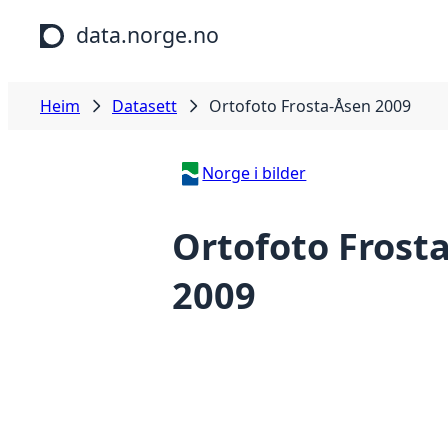
Hopp til hovudinnhald
data.norge.no
Heim
Datasett
Ortofoto Frosta-Åsen 2009
Norge i bilder
Ortofoto Frost
2009