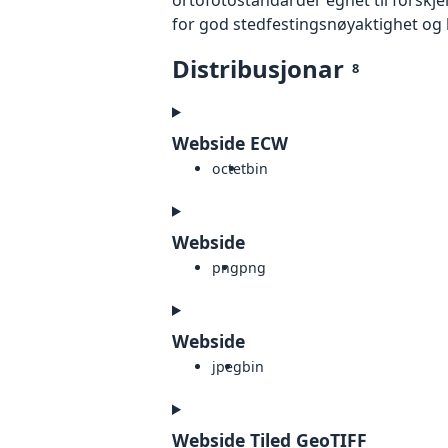
for god stedfestingsnøyaktighet og 
Distribusjonar
8
Webside ECW
octet
bin
Webside
png
png
Webside
jpeg
bin
Webside Tiled GeoTIFF