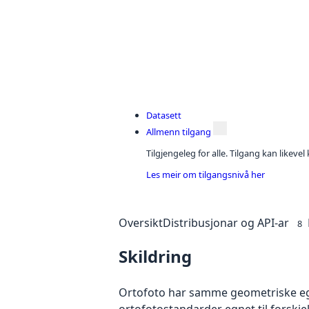
Datasett
Allmenn tilgang
Tilgjengeleg for alle. Tilgang kan likeve
Les meir om tilgangsnivå her
Oversikt
Distribusjonar og API-ar
8
Skildring
Ortofoto har samme geometriske egen
ortofotostandarder egnet til forskj