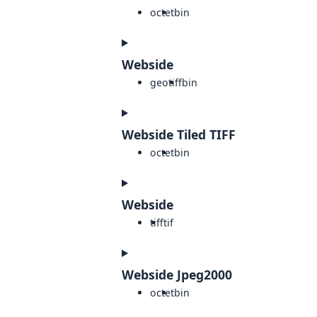
octet
bin
Webside
geotiff
bin
Webside Tiled TIFF
octet
bin
Webside
tiff
tif
Webside Jpeg2000
octet
bin