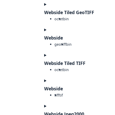
Webside Tiled GeoTIFF
octet
bin
Webside
geotiff
bin
Webside Tiled TIFF
octet
bin
Webside
tiff
tif
Webside Jpeg2000