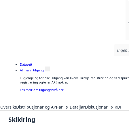
Ingen 
Datasett
Allmenn tilgang
Tilgjengeleg for alle. Tilgang kan likevel krevje registrering og førespu
registrering og/eller API-nøklar.
Les meir om tilgangsnivå her
Oversikt
Distribusjonar og API-ar
Detaljar
Diskusjonar
RDF
5
0
Skildring