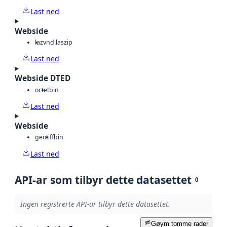
Last ned
Webside
laz
vnd.laszip
Last ned
Webside DTED
octet
bin
Last ned
Webside
geotiff
bin
Last ned
API-ar som tilbyr dette datasettet
0
Ingen registrerte API-ar tilbyr dette datasettet.
Gøym tomme rader