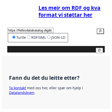
Les meir om RDF og kva
format vi støttar her
Kopier
Turtle
RDF/XML
JSON-LD
Kopier
Fann du det du leitte etter?
Ta kontakt
med oss her, eller spør om hjelp i
Datalandsbyen
.