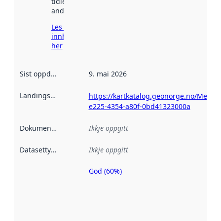
tidlegare
andre stader.
Les meir om
innhenting
her
Sist oppdatert
:
9. mai 2026
Landingsside
:
https://kartkatalog.geonorge.no/Metad
e225-4354-a80f-0bd41323000a
Dokumentasjon
:
Ikkje oppgitt
Datasettype
:
Ikkje oppgitt
God (60%)
Metadatakvalitet
er ein indikator
på kor godt
datasettene er
beskrive ved