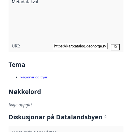
Metadatakvalitet
:
hjelp av
metadata.
Les meir om
metadatakvalitet
her
URI:
Kopier
Tema
Regionar og byar
Nøkkelord
Ikkje oppgitt
Diskusjonar på Datalandsbyen
0