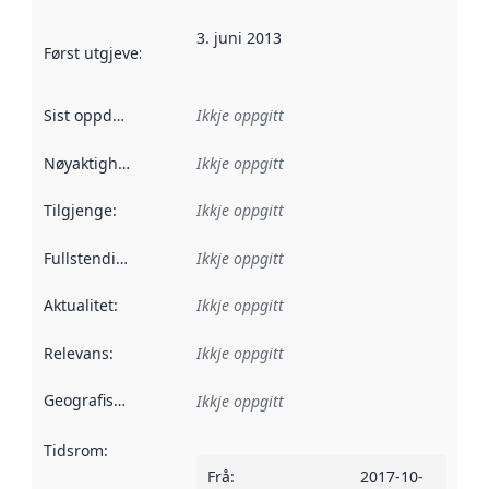
3. juni 2013
Først utgjeve
:
Denne datoen seier når dataa i dette datasettet 
Sist oppdatert
:
Ikkje oppgitt
Nøyaktigheit
:
Ikkje oppgitt
Tilgjenge
:
Ikkje oppgitt
Fullstendigheit
:
Ikkje oppgitt
Aktualitet
:
Ikkje oppgitt
Relevans
:
Ikkje oppgitt
Geografisk område
:
Ikkje oppgitt
Tidsrom
:
Frå
:
2017-10-