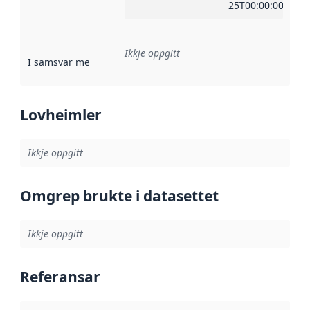
25T00:00:00Z
Ikkje oppgitt
I samsvar med
:
Referanse til ei implementeringsregel eller an
Lovheimler
Ikkje oppgitt
Omgrep brukte i datasettet
Ikkje oppgitt
Referansar