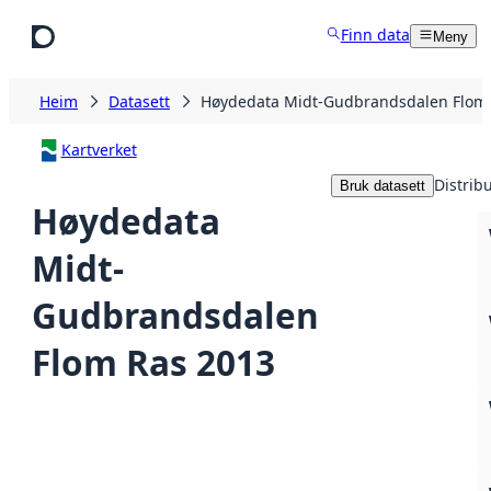
Hopp til hovudinnhald
Finn data
Meny
Heim
Datasett
Høydedata Midt-Gudbrandsdalen Flom
Kartverket
Distrib
Bruk datasett
Høydedata
Midt-
Gudbrandsdalen
Flom Ras 2013