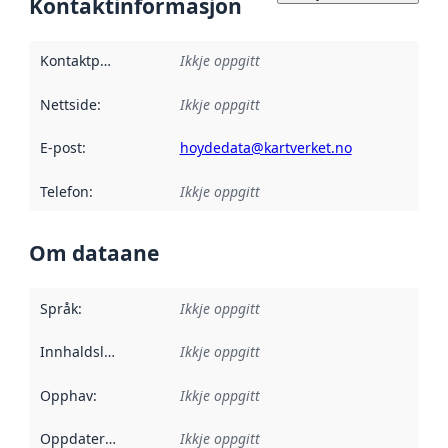
Kontaktinformasjon
Kontaktpunkt
:
Ikkje oppgitt
Nettside
:
Ikkje oppgitt
E-post
:
hoydedata@kartverket.no
Telefon
:
Ikkje oppgitt
Om dataane
Språk
:
Ikkje oppgitt
Innhaldsleverandørar
Ikkje oppgitt
:
Opphav
:
Ikkje oppgitt
Oppdateringsfrekvens
Ikkje oppgitt
: