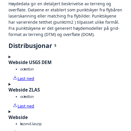
Høydedata gir en detaljert beskrivelse av terreng og
overflate. Dataene er etablert som punktskyer fra flybåren
laserskanning eller matching fra flybilder. Punktskyene
har varierende tetthet (punkt/m2 ) tilpasset ulike formål.
Fra punktskyene er det generert høydemodeller på grid-
format av terreng (DTM) og overflate (DOM).
Distribusjonar
5
Webside USGS DEM
octet
bin
Last ned
Webside ZLAS
octet
bin
Last ned
Webside
laz
vnd.laszip