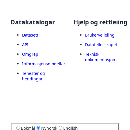
Datakatalogar
Hjelp og rettleiing
Datasett
Brukerveileiing
API
Datafellesskapet
Omgrep
Teknisk
dokumentasjon
Informasjonsmodellar
Tenester og
hendingar
Bokmål
Nynorsk
English