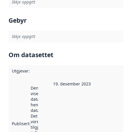
Ikkje oppgitt
Gebyr
Ikkje oppgitt
Om datasettet
Utgjevar
:
19. desember 2023
Denne datoen
viser når
datasettet vart
henta inn av
data.norge.no.
Det kan ha
vore
Publisert
:
tilgjengeleg