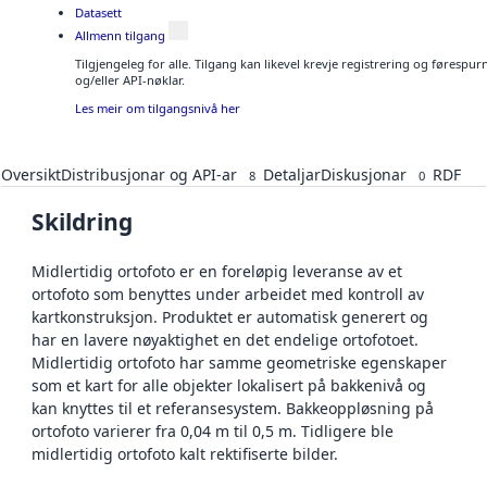
Datasett
Allmenn tilgang
Tilgjengeleg for alle. Tilgang kan likevel krevje registrering og førespu
og/eller API-nøklar.
Les meir om tilgangsnivå her
Oversikt
Distribusjonar og API-ar
Detaljar
Diskusjonar
RDF
8
0
Skildring
Midlertidig ortofoto er en foreløpig leveranse av et
ortofoto som benyttes under arbeidet med kontroll av
kartkonstruksjon. Produktet er automatisk generert og
har en lavere nøyaktighet en det endelige ortofotoet.
Midlertidig ortofoto har samme geometriske egenskaper
som et kart for alle objekter lokalisert på bakkenivå og
kan knyttes til et referansesystem. Bakkeoppløsning på
ortofoto varierer fra 0,04 m til 0,5 m. Tidligere ble
midlertidig ortofoto kalt rektifiserte bilder.