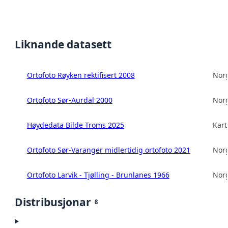
Liknande datasett
Ortofoto Røyken rektifisert 2008
Norg
Ortofoto Sør-Aurdal 2000
Norg
Høydedata Bilde Troms 2025
Kart
Ortofoto Sør-Varanger midlertidig ortofoto 2021
Norg
Ortofoto Larvik - Tjølling - Brunlanes 1966
Norg
Distribusjonar
8