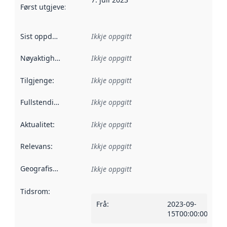
Først utgjeve
:
Denne datoen seier når dataa i dette datasettet 
Sist oppdatert
:
Ikkje oppgitt
Nøyaktigheit
:
Ikkje oppgitt
Tilgjenge
:
Ikkje oppgitt
Fullstendigheit
:
Ikkje oppgitt
Aktualitet
:
Ikkje oppgitt
Relevans
:
Ikkje oppgitt
Geografisk område
:
Ikkje oppgitt
Tidsrom
:
Frå
:
2023-09-
15T00:00:00Z