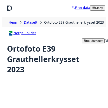
Hopp til hovudinnhald
Finn data
Meny
Heim
Datasett
Ortofoto E39 Grauthellerkrysset 2023
Norge i bilder
Di
Bruk datasett
Ortofoto E39
Grauthellerkrysset
2023