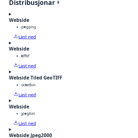
Distribusjonar
8
Webside
png
png
Last ned
Webside
tiff
tif
Last ned
Webside Tiled GeoTIFF
octet
bin
Last ned
Webside
jpeg
bin
Last ned
Webside Jpeg2000