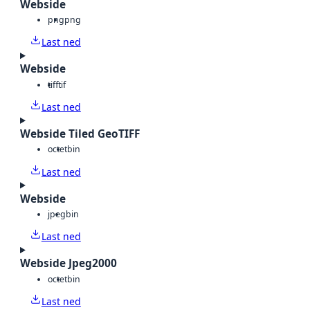
Webside
png
png
Last ned
Webside
tiff
tif
Last ned
Webside Tiled GeoTIFF
octet
bin
Last ned
Webside
jpeg
bin
Last ned
Webside Jpeg2000
octet
bin
Last ned