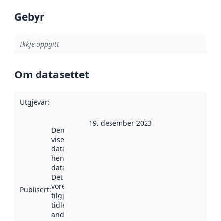
Gebyr
Ikkje oppgitt
Om datasettet
Utgjevar
:
19. desember 2023
Denne datoen
viser når
datasettet vart
henta inn av
data.norge.no.
Det kan ha
vore
Publisert
:
tilgjengeleg
tidlegare
andre stader.