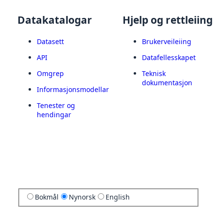
Datakatalogar
Hjelp og rettleiing
Datasett
Brukerveileiing
API
Datafellesskapet
Omgrep
Teknisk
dokumentasjon
Informasjonsmodellar
Tenester og
hendingar
Bokmål
Nynorsk
English