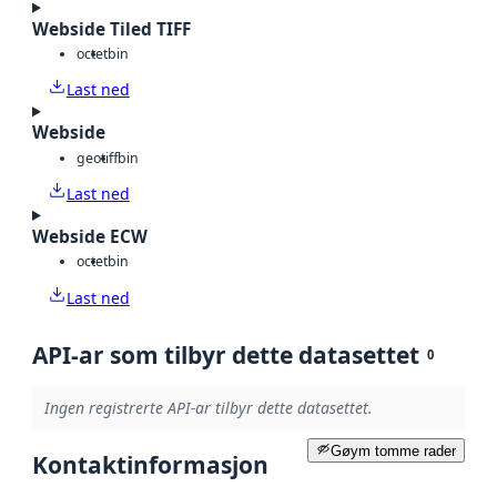
Webside Tiled TIFF
octet
bin
Last ned
Webside
geotiff
bin
Last ned
Webside ECW
octet
bin
Last ned
API-ar som tilbyr dette datasettet
0
Ingen registrerte API-ar tilbyr dette datasettet.
Gøym tomme rader
Kontaktinformasjon