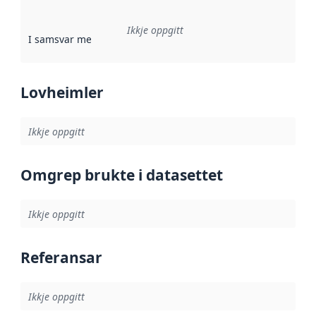
Ikkje oppgitt
I samsvar med
:
Referanse til ei implementeringsregel eller an
Lovheimler
Ikkje oppgitt
Omgrep brukte i datasettet
Ikkje oppgitt
Referansar
Ikkje oppgitt