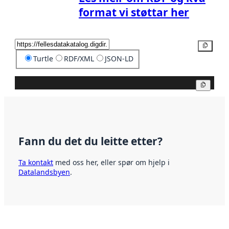
format vi støttar her
Kopier
Turtle
RDF/XML
JSON-LD
Kopier
Fann du det du leitte etter?
Ta kontakt
med oss her, eller spør om hjelp i
Datalandsbyen
.