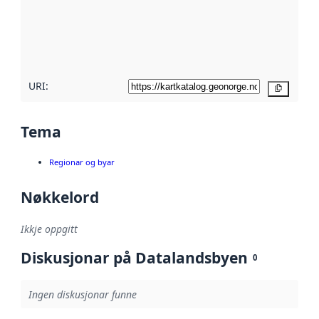
Les meir om
metadatakvalitet
her
URI:
Kopier
Tema
Regionar og byar
Nøkkelord
Ikkje oppgitt
Diskusjonar på Datalandsbyen
0
Ingen diskusjonar funne