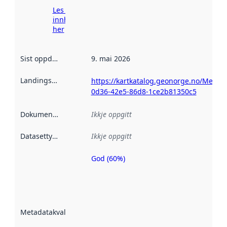
Les meir om
innhenting
her
Sist oppdatert
:
9. mai 2026
Landingsside
:
https://kartkatalog.geonorge.no/Metad
0d36-42e5-86d8-1ce2b81350c5
Dokumentasjon
:
Ikkje oppgitt
Datasettype
:
Ikkje oppgitt
God (60%)
Metadatakvalitet
er ein indikator
på kor godt
datasettene er
beskrive ved
Metadatakvalitet
:
hjelp av
metadata.