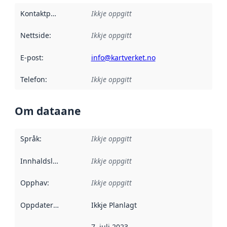
Kontaktpunkt
:
Ikkje oppgitt
Nettside
:
Ikkje oppgitt
E-post
:
info@kartverket.no
Telefon
:
Ikkje oppgitt
Om dataane
Språk
:
Ikkje oppgitt
Innhaldsleverandørar
Ikkje oppgitt
:
Opphav
:
Ikkje oppgitt
Oppdateringsfrekvens
Ikkje Planlagt
:
7. juli 2023