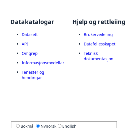
Datakatalogar
Hjelp og rettleiing
Datasett
Brukerveileiing
API
Datafellesskapet
Omgrep
Teknisk
dokumentasjon
Informasjonsmodellar
Tenester og
hendingar
Bokmål
Nynorsk
English