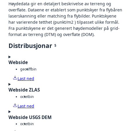
Høydedata gir en detaljert beskrivelse av terreng og
overflate. Dataene er etablert som punktskyer fra flybåren
laserskanning eller matching fra flybilder. Punktskyene
har varierende tetthet (punkt/m2 ) tilpasset ulike formål.
Fra punktskyene er det generert høydemodeller på grid-
format av terreng (DTM) og overflate (DOM).
Distribusjonar
5
Webside
geotiff
bin
Last ned
Webside ZLAS
octet
bin
Last ned
Webside USGS DEM
octet
bin