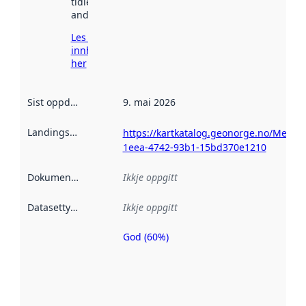
tidlegare
andre stader.
Les meir om
innhenting
her
Sist oppdatert
:
9. mai 2026
Landingsside
:
https://kartkatalog.geonorge.no/Metad
1eea-4742-93b1-15bd370e1210
Dokumentasjon
:
Ikkje oppgitt
Datasettype
:
Ikkje oppgitt
God (60%)
Metadatakvalitet
er ein indikator
på kor godt
datasettene er
beskrive ved