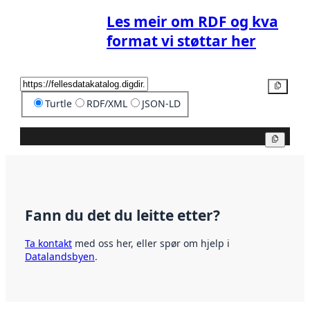
Les meir om RDF og kva
format vi støttar her
Kopier
Turtle
RDF/XML
JSON-LD
Kopier
Fann du det du leitte etter?
Ta kontakt
med oss her, eller spør om hjelp i
Datalandsbyen
.