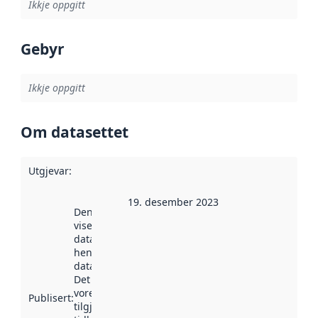
Ikkje oppgitt
Gebyr
Ikkje oppgitt
Om datasettet
Utgjevar
:
19. desember 2023
Denne datoen
viser når
datasettet vart
henta inn av
data.norge.no.
Det kan ha
vore
Publisert
:
tilgjengeleg