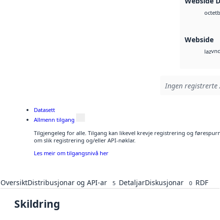
Webside 
b
octet
Webside
vnd
laz
Ingen registrerte 
Datasett
Allmenn tilgang
Tilgjengeleg for alle. Tilgang kan likevel krevje registrering og føresp
om slik registrering og/eller API-nøklar.
Les meir om tilgangsnivå her
Oversikt
Distribusjonar og API-ar
Detaljar
Diskusjonar
RDF
5
0
Skildring