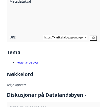
Metadatakvalitet
:
hjelp av
metadata.
Les meir om
metadatakvalitet
her
URI:
Kopier
Tema
Regionar og byar
Nøkkelord
Ikkje oppgitt
Diskusjonar på Datalandsbyen
0