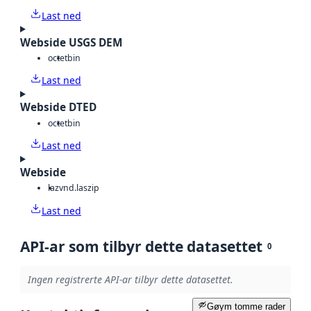
Last ned
Webside USGS DEM
octet
bin
Last ned
Webside DTED
octet
bin
Last ned
Webside
laz
vnd.laszip
Last ned
API-ar som tilbyr dette datasettet
0
Ingen registrerte API-ar tilbyr dette datasettet.
Gøym tomme rader