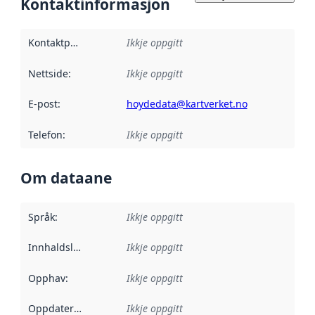
Kontaktinformasjon
Kontaktpunkt
:
Ikkje oppgitt
Nettside
:
Ikkje oppgitt
E-post
:
hoydedata@kartverket.no
Telefon
:
Ikkje oppgitt
Om dataane
Språk
:
Ikkje oppgitt
Innhaldsleverandørar
Ikkje oppgitt
:
Opphav
:
Ikkje oppgitt
Oppdateringsfrekvens
Ikkje oppgitt
: