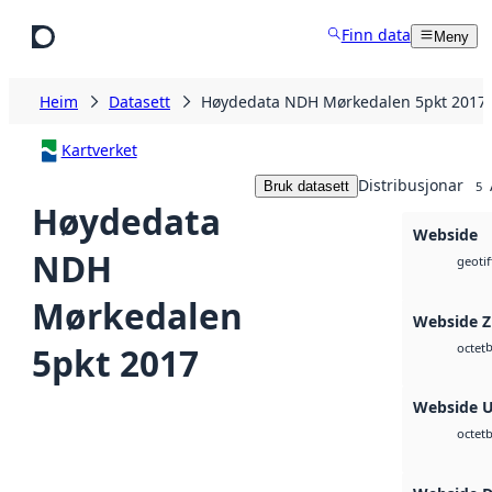
Hopp til hovudinnhald
Finn data
Meny
Heim
Datasett
Høydedata NDH Mørkedalen 5pkt 2017
Kartverket
Distribusjonar
Bruk datasett
5
Høydedata
Webside
NDH
geotif
Mørkedalen
Webside 
b
5pkt 2017
octet
Webside 
b
octet