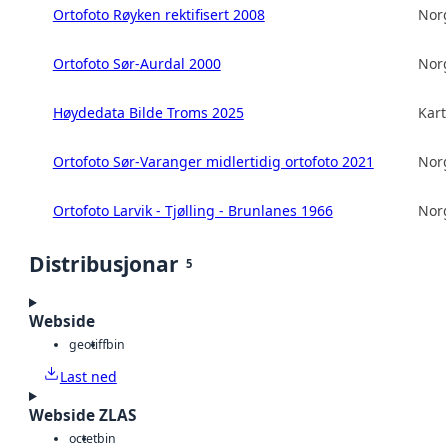
Ortofoto Røyken rektifisert 2008
Norg
Ortofoto Sør-Aurdal 2000
Norg
Høydedata Bilde Troms 2025
Kart
Ortofoto Sør-Varanger midlertidig ortofoto 2021
Norg
Ortofoto Larvik - Tjølling - Brunlanes 1966
Norg
Distribusjonar
5
Webside
geotiff
bin
Last ned
Webside ZLAS
octet
bin