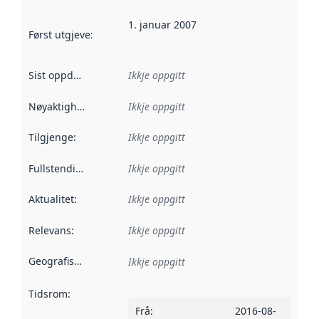
1. januar 2007
Først utgjeve
:
Denne datoen seier når dataa i dette datasettet 
Sist oppdatert
:
Ikkje oppgitt
Nøyaktigheit
:
Ikkje oppgitt
Tilgjenge
:
Ikkje oppgitt
Fullstendigheit
:
Ikkje oppgitt
Aktualitet
:
Ikkje oppgitt
Relevans
:
Ikkje oppgitt
Geografisk område
:
Ikkje oppgitt
Tidsrom
:
Frå
:
2016-08-