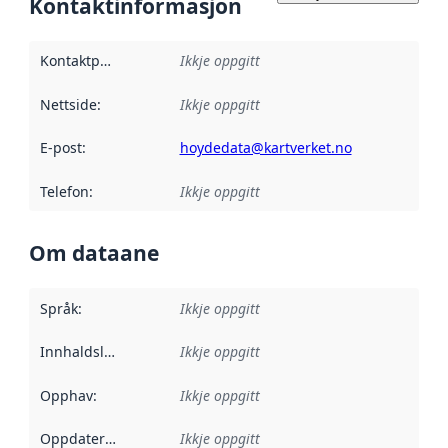
Kontaktinformasjon
Kontaktpunkt
:
Ikkje oppgitt
Nettside
:
Ikkje oppgitt
E-post
:
hoydedata@kartverket.no
Telefon
:
Ikkje oppgitt
Om dataane
Språk
:
Ikkje oppgitt
Innhaldsleverandørar
Ikkje oppgitt
:
Opphav
:
Ikkje oppgitt
Oppdateringsfrekvens
Ikkje oppgitt
: