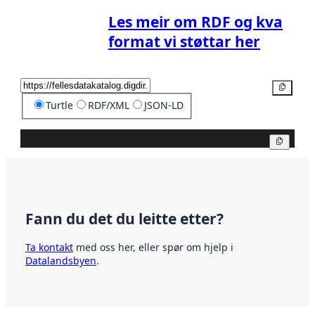
Les meir om RDF og kva
format vi støttar her
Kopier
Turtle
RDF/XML
JSON-LD
Kopier
Fann du det du leitte etter?
Ta kontakt
med oss her, eller spør om hjelp i
Datalandsbyen
.