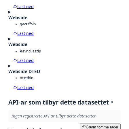
Last ned
Webside
geotiff
bin
Last ned
Webside
laz
vnd.laszip
Last ned
Webside DTED
octet
bin
Last ned
API-ar som tilbyr dette datasettet
0
Ingen registrerte API-ar tilbyr dette datasettet.
Gøym tomme rader