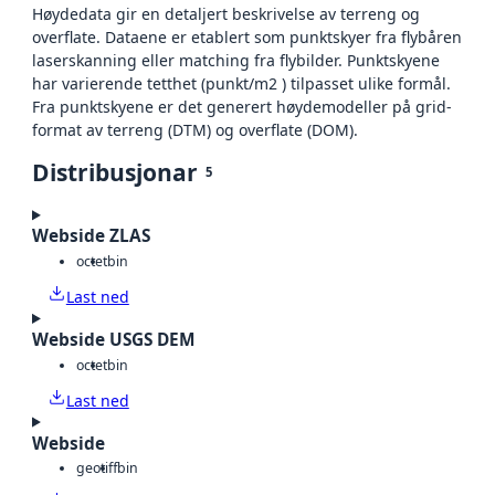
Høydedata gir en detaljert beskrivelse av terreng og
overflate. Dataene er etablert som punktskyer fra flybåren
laserskanning eller matching fra flybilder. Punktskyene
har varierende tetthet (punkt/m2 ) tilpasset ulike formål.
Fra punktskyene er det generert høydemodeller på grid-
format av terreng (DTM) og overflate (DOM).
Distribusjonar
5
Webside ZLAS
octet
bin
Last ned
Webside USGS DEM
octet
bin
Last ned
Webside
geotiff
bin