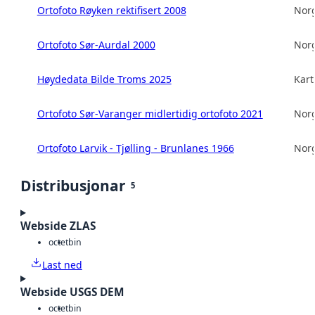
Ortofoto Røyken rektifisert 2008
Norg
Ortofoto Sør-Aurdal 2000
Norg
Høydedata Bilde Troms 2025
Kart
Ortofoto Sør-Varanger midlertidig ortofoto 2021
Norg
Ortofoto Larvik - Tjølling - Brunlanes 1966
Norg
Distribusjonar
5
Webside ZLAS
octet
bin
Last ned
Webside USGS DEM
octet
bin