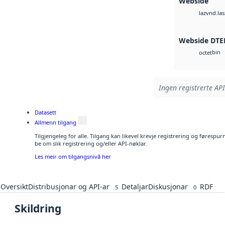
Webside
vnd.las
laz
Webside DTE
bin
octet
Ingen registrerte API
Datasett
Allmenn tilgang
Tilgjengeleg for alle. Tilgang kan likevel krevje registrering og førespu
be om slik registrering og/eller API-nøklar.
Les meir om tilgangsnivå her
Oversikt
Distribusjonar og API-ar
Detaljar
Diskusjonar
RDF
5
0
Skildring