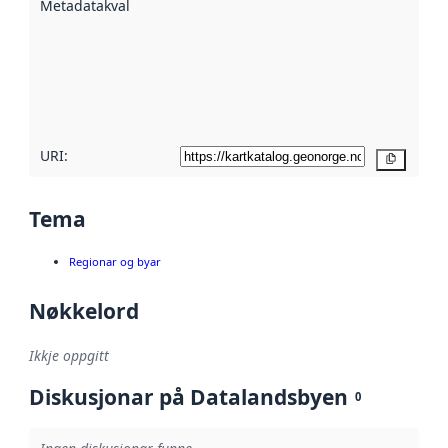
Metadatakvalitet
:
hjelp av
metadata.
Les meir om
metadatakvalitet
her
URI:
Kopier
Tema
Regionar og byar
Nøkkelord
Ikkje oppgitt
Diskusjonar på Datalandsbyen
0