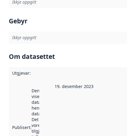
Ikkje oppgitt
Gebyr
Ikkje oppgitt
Om datasettet
Utgjevar
:
19. desember 2023
Denne datoen
viser når
datasettet vart
henta inn av
data.norge.no.
Det kan ha
vore
Publisert
:
tilgjengeleg