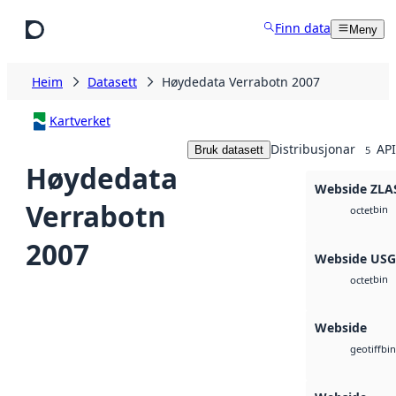
Hopp til hovudinnhald
Finn data
Meny
Heim
Datasett
Høydedata Verrabotn 2007
Kartverket
Distribusjonar
API
Bruk datasett
5
Høydedata
Webside ZLA
Verrabotn
bin
octet
2007
Webside US
bin
octet
Webside
bin
geotiff