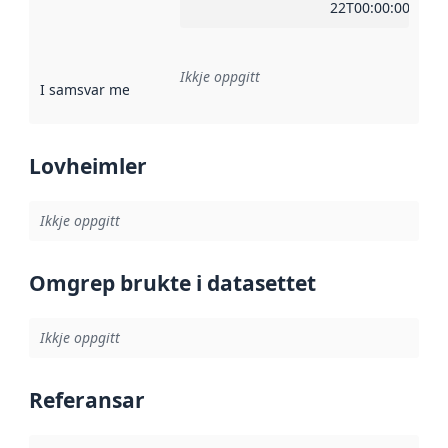
22T00:00:00Z
Ikkje oppgitt
I samsvar med
:
Referanse til ei implementeringsregel eller an
Lovheimler
Ikkje oppgitt
Omgrep brukte i datasettet
Ikkje oppgitt
Referansar