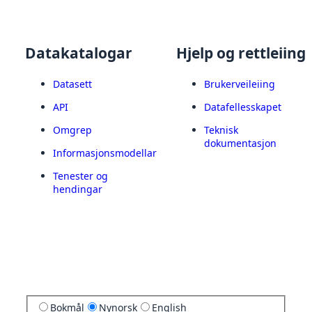
Datakatalogar
Hjelp og rettleiing
Datasett
Brukerveileiing
API
Datafellesskapet
Omgrep
Teknisk
dokumentasjon
Informasjonsmodellar
Tenester og
hendingar
Bokmål
Nynorsk
English