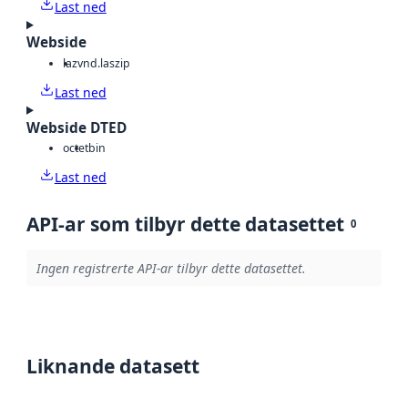
Last ned
Webside
laz
vnd.laszip
Last ned
Webside DTED
octet
bin
Last ned
API-ar som tilbyr dette datasettet
0
Ingen registrerte API-ar tilbyr dette datasettet.
Liknande datasett