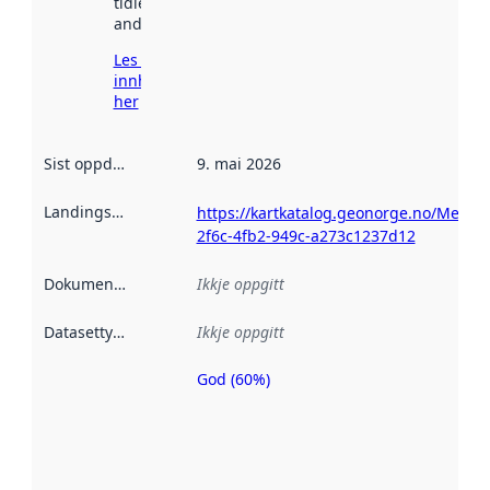
tidlegare
andre stader.
Les meir om
innhenting
her
Sist oppdatert
:
9. mai 2026
Landingsside
:
https://kartkatalog.geonorge.no/Metad
2f6c-4fb2-949c-a273c1237d12
Dokumentasjon
:
Ikkje oppgitt
Datasettype
:
Ikkje oppgitt
God (60%)
Metadatakvalitet
er ein indikator
på kor godt
datasettene er
beskrive ved