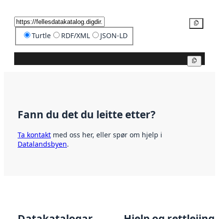
Kopier
Turtle
RDF/XML
JSON-LD
Kopier
Fann du det du leitte etter?
Ta kontakt
med oss her, eller spør om hjelp i
Datalandsbyen
.
Datakatalogar
Hjelp og rettleiing