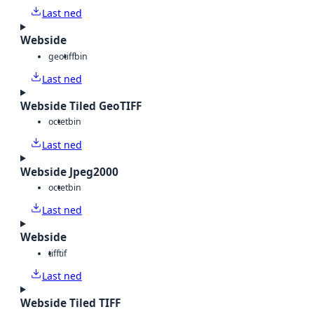
Last ned
Webside
geotiff
bin
Last ned
Webside Tiled GeoTIFF
octet
bin
Last ned
Webside Jpeg2000
octet
bin
Last ned
Webside
tiff
tif
Last ned
Webside Tiled TIFF