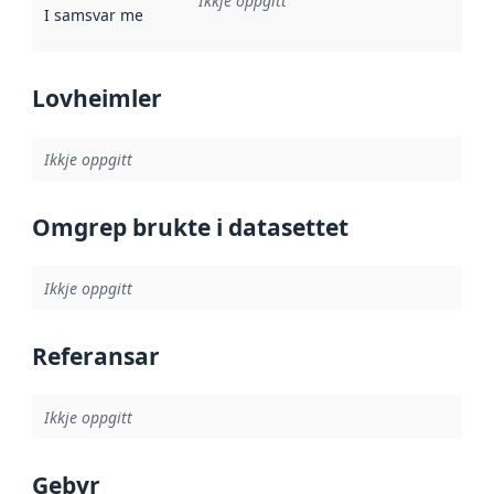
Ikkje oppgitt
I samsvar med
:
Referanse til ei implementeringsregel eller an
Lovheimler
Ikkje oppgitt
Omgrep brukte i datasettet
Ikkje oppgitt
Referansar
Ikkje oppgitt
Gebyr