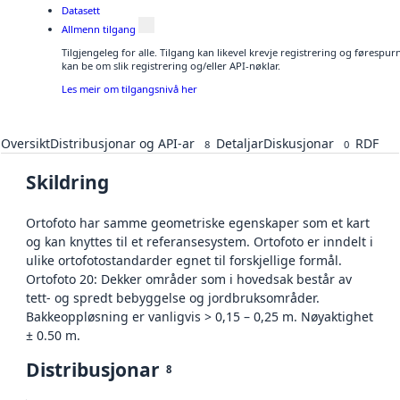
Datasett
Allmenn tilgang
Tilgjengeleg for alle. Tilgang kan likevel krevje registrering og førespu
kan be om slik registrering og/eller API-nøklar.
Les meir om tilgangsnivå her
Oversikt
Distribusjonar og API-ar
Detaljar
Diskusjonar
RDF
8
0
Skildring
Ortofoto har samme geometriske egenskaper som et kart
og kan knyttes til et referansesystem. Ortofoto er inndelt i
ulike ortofotostandarder egnet til forskjellige formål.
Ortofoto 20: Dekker områder som i hovedsak består av
tett- og spredt bebyggelse og jordbruksområder.
Bakkeoppløsning er vanligvis > 0,15 – 0,25 m. Nøyaktighet
± 0.50 m.
Distribusjonar
8