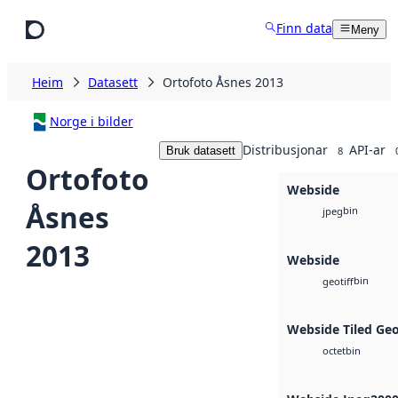
Hopp til hovudinnhald
Finn data
Meny
Heim
Datasett
Ortofoto Åsnes 2013
Norge i bilder
Distribusjonar
API-ar
Bruk datasett
8
Ortofoto
Webside
Åsnes
bin
jpeg
2013
Webside
bin
geotiff
Webside Tiled Ge
bin
octet