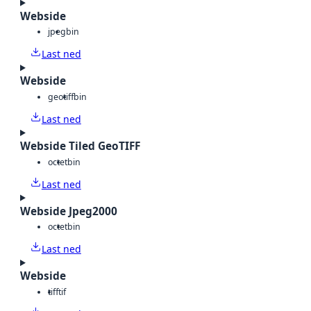
Webside
jpeg
bin
Last ned
Webside
geotiff
bin
Last ned
Webside Tiled GeoTIFF
octet
bin
Last ned
Webside Jpeg2000
octet
bin
Last ned
Webside
tiff
tif