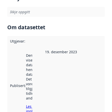
Ikkje oppgitt
Om datasettet
Utgjevar
:
19. desember 2023
Denne datoen
viser når
datasettet vart
henta inn av
data.norge.no.
Det kan ha
vore
Publisert
:
tilgjengeleg
tidlegare
andre stader.
Les meir om
innhenting