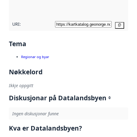
metadatakvalitet
her
URI:
Kopier
Tema
Regionar og byar
Nøkkelord
Ikkje oppgitt
Diskusjonar på Datalandsbyen
0
Ingen diskusjonar funne
Kva er Datalandsbyen?