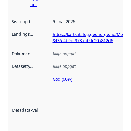
her
Sist oppdatert
:
9. mai 2026
Landingsside
:
https://kartkatalog.geonorge.no/Metad
8435-4b9d-973a-d5fc20a812d6
Dokumentasjon
:
Ikkje oppgitt
Datasettype
:
Ikkje oppgitt
God (60%)
Metadatakvalitet
er ein indikator
på kor godt
datasettene er
beskrive ved
Metadatakvalitet
:
hjelp av
metadata.
Les meir om