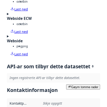
octet
bin
Last ned
Webside ECW
octet
bin
Last ned
Webside
png
png
Last ned
API-ar som tilbyr dette datasettet
0
Ingen registrerte API-ar tilbyr dette datasettet.
Gøym tomme rader
Kontaktinformasjon
Kontaktpunkt
:
Ikkje oppgitt