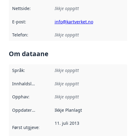
Nettside
:
Ikkje oppgitt
E-post
:
info@kartverket.no
Telefon
:
Ikkje oppgitt
Om dataane
Språk
:
Ikkje oppgitt
Innhaldsleverandørar
Ikkje oppgitt
:
Opphav
:
Ikkje oppgitt
Oppdateringsfrekvens
Ikkje Planlagt
:
11. juli 2013
Først utgjeve
:
Denne datoen seier når dataa i dette datasettet 