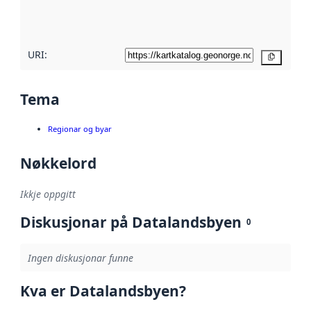
metadatakvalitet
her
URI:
Kopier
Tema
Regionar og byar
Nøkkelord
Ikkje oppgitt
Diskusjonar på Datalandsbyen
0
Ingen diskusjonar funne
Kva er Datalandsbyen?