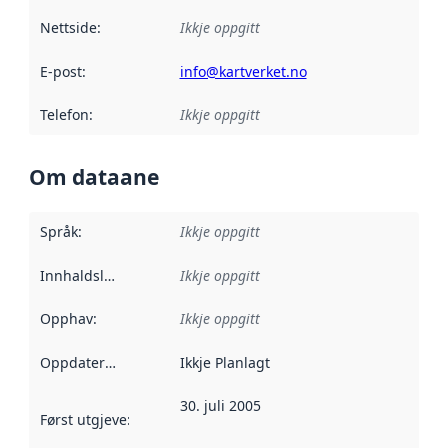
Nettside
:
Ikkje oppgitt
E-post
:
info@kartverket.no
Telefon
:
Ikkje oppgitt
Om dataane
Språk
:
Ikkje oppgitt
Innhaldsleverandørar
Ikkje oppgitt
:
Opphav
:
Ikkje oppgitt
Oppdateringsfrekvens
Ikkje Planlagt
:
30. juli 2005
Først utgjeve
:
Denne datoen seier når dataa i dette datasettet 