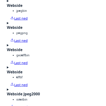
Webside
jpeg
bin
Last ned
Webside
png
png
Last ned
Webside
geotiff
bin
Last ned
Webside
tiff
tif
Last ned
Webside Jpeg2000
octet
bin