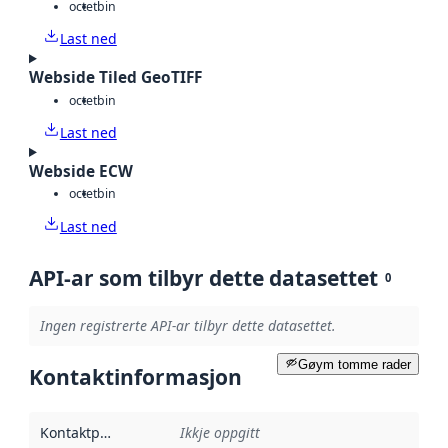
octet
bin
Last ned
Webside Tiled GeoTIFF
octet
bin
Last ned
Webside ECW
octet
bin
Last ned
API-ar som tilbyr dette datasettet
0
Ingen registrerte API-ar tilbyr dette datasettet.
Gøym tomme rader
Kontaktinformasjon
Kontaktpunkt
:
Ikkje oppgitt