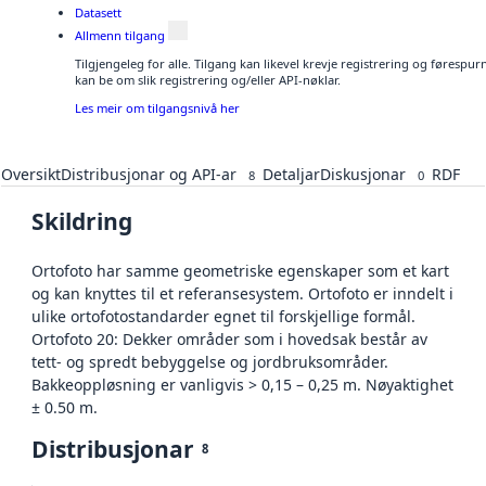
Datasett
Allmenn tilgang
Tilgjengeleg for alle. Tilgang kan likevel krevje registrering og førespu
kan be om slik registrering og/eller API-nøklar.
Les meir om tilgangsnivå her
Oversikt
Distribusjonar og API-ar
Detaljar
Diskusjonar
RDF
8
0
Skildring
Ortofoto har samme geometriske egenskaper som et kart
og kan knyttes til et referansesystem. Ortofoto er inndelt i
ulike ortofotostandarder egnet til forskjellige formål.
Ortofoto 20: Dekker områder som i hovedsak består av
tett- og spredt bebyggelse og jordbruksområder.
Bakkeoppløsning er vanligvis > 0,15 – 0,25 m. Nøyaktighet
± 0.50 m.
Distribusjonar
8