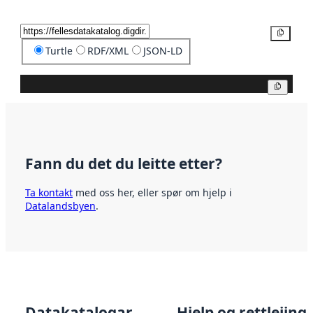
Kopier
Turtle
RDF/XML
JSON-LD
Kopier
Fann du det du leitte etter?
Ta kontakt
med oss her, eller spør om hjelp i
Datalandsbyen
.
Datakatalogar
Hjelp og rettleiing