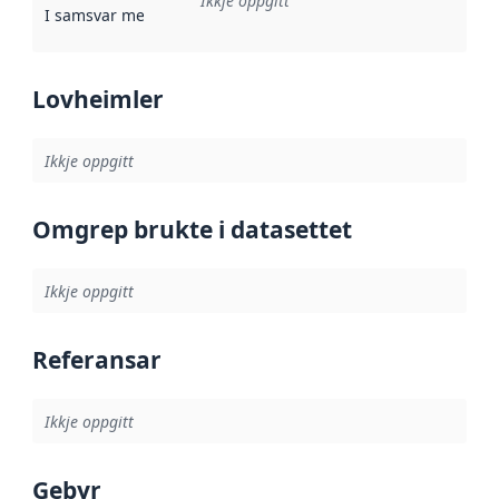
Ikkje oppgitt
I samsvar med
:
Referanse til ei implementeringsregel eller an
Lovheimler
Ikkje oppgitt
Omgrep brukte i datasettet
Ikkje oppgitt
Referansar
Ikkje oppgitt
Gebyr