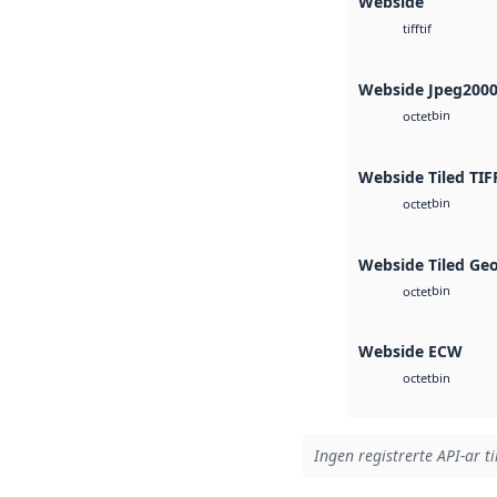
Webside
tif
tiff
Webside Jpeg200
bin
octet
Webside Tiled TIF
bin
octet
Webside Tiled Ge
bin
octet
Webside ECW
bin
octet
Ingen registrerte API-ar ti