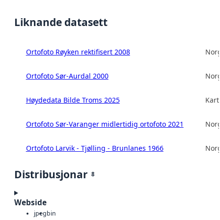
Liknande datasett
Ortofoto Røyken rektifisert 2008
Norg
Ortofoto Sør-Aurdal 2000
Norg
Høydedata Bilde Troms 2025
Kart
Ortofoto Sør-Varanger midlertidig ortofoto 2021
Norg
Ortofoto Larvik - Tjølling - Brunlanes 1966
Norg
Distribusjonar
8
Webside
jpeg
bin