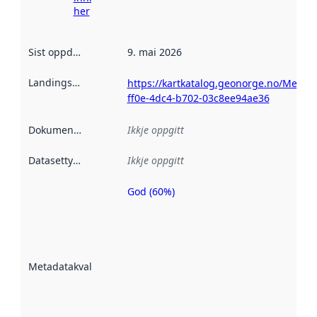
her
Sist oppdatert
:
9. mai 2026
Landingsside
:
https://kartkatalog.geonorge.no/Metad
ff0e-4dc4-b702-03c8ee94ae36
Dokumentasjon
:
Ikkje oppgitt
Datasettype
:
Ikkje oppgitt
God (60%)
Metadatakvalitet
er ein indikator
på kor godt
datasettene er
beskrive ved
Metadatakvalitet
:
hjelp av
metadata.
Les meir om