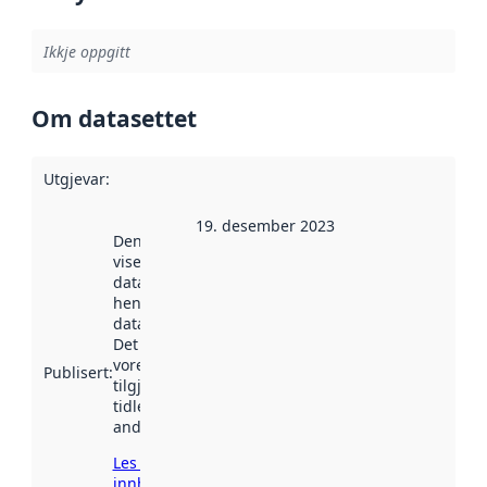
Ikkje oppgitt
Om datasettet
Utgjevar
:
19. desember 2023
Denne datoen
viser når
datasettet vart
henta inn av
data.norge.no.
Det kan ha
vore
Publisert
:
tilgjengeleg
tidlegare
andre stader.
Les meir om
innhenting