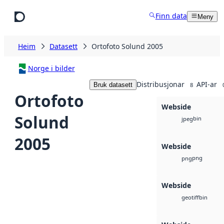
Hopp til hovudinnhald
Finn data
Meny
Heim
Datasett
Ortofoto Solund 2005
Norge i bilder
Distribusjonar
API-ar
Bruk datasett
8
Ortofoto
Webside
Solund
bin
jpeg
2005
Webside
png
png
Webside
bin
geotiff