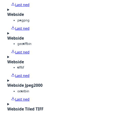
Last ned
Webside
png
png
Last ned
Webside
geotiff
bin
Last ned
Webside
tiff
tif
Last ned
Webside Jpeg2000
octet
bin
Last ned
Webside Tiled TIFF