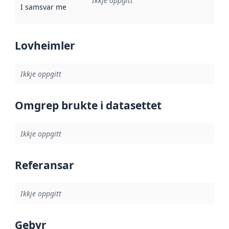
Ikkje oppgitt
I samsvar med
:
Referanse til ei implementeringsregel eller an
Lovheimler
Ikkje oppgitt
Omgrep brukte i datasettet
Ikkje oppgitt
Referansar
Ikkje oppgitt
Gebyr