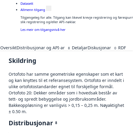
Datasett
Allmenn tilgang
Tilgjengeleg for alle. Tilgang kan likevel krevje registrering og føresp
slik registrering og/eller API-nøklar.
Les meir om tilgangsnivå her
Oversikt
Distribusjonar og API-ar
Detaljar
Diskusjonar
RDF
8
0
Skildring
Ortofoto har samme geometriske egenskaper som et kart
og kan knyttes til et referansesystem. Ortofoto er inndelt i
ulike ortofotostandarder egnet til forskjellige formål.
Ortofoto 20: Dekker områder som i hovedsak består av
tett- og spredt bebyggelse og jordbruksområder.
Bakkeoppløsning er vanligvis > 0,15 – 0,25 m. Nøyaktighet
± 0.50 m.
Distribusjonar
8