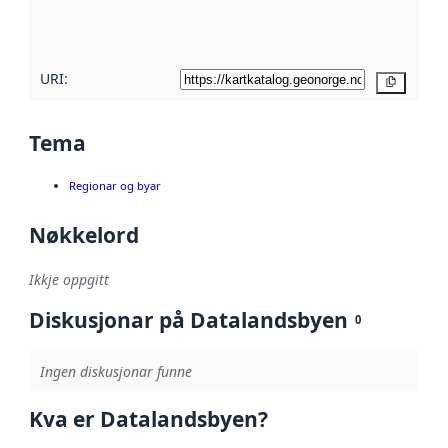
metadatakvalitet
her
URI:
Kopier
Tema
Regionar og byar
Nøkkelord
Ikkje oppgitt
Diskusjonar på Datalandsbyen
0
Ingen diskusjonar funne
Kva er Datalandsbyen?