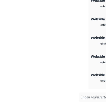
Webside 
octe
Webside 
octe
Webside
geot
Webside
octe
Webside
ti
tiff
Ingen registrerte