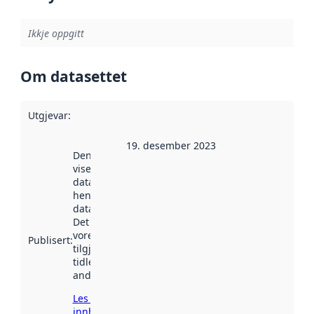
Ikkje oppgitt
Om datasettet
Utgjevar
:
19. desember 2023
Denne datoen
viser når
datasettet vart
henta inn av
data.norge.no.
Det kan ha
vore
Publisert
:
tilgjengeleg
tidlegare
andre stader.
Les meir om
innhenting