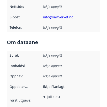
Nettside
:
Ikkje oppgitt
E-post
:
info@kartverket.no
Telefon
:
Ikkje oppgitt
Om dataane
Språk
:
Ikkje oppgitt
Innhaldsleverandørar
Ikkje oppgitt
:
Opphav
:
Ikkje oppgitt
Oppdateringsfrekvens
Ikkje Planlagt
:
9. juli 1981
Først utgjeve
:
Denne datoen seier når dataa i dette datasettet 