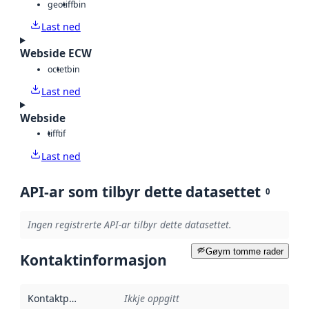
geotiff
bin
Last ned
Webside ECW
octet
bin
Last ned
Webside
tiff
tif
Last ned
API-ar som tilbyr dette datasettet
0
Ingen registrerte API-ar tilbyr dette datasettet.
Gøym tomme rader
Kontaktinformasjon
Kontaktpunkt
:
Ikkje oppgitt