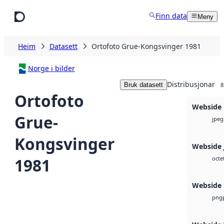
Hopp til hovudinnhald
Finn data
Meny
Heim
Datasett
Ortofoto Grue-Kongsvinger 1981
Norge i bilder
Distribusjonar
Bruk datasett
8
Ortofoto
Webside
Grue-
jpeg
Kongsvinger
Webside 
1981
octe
Webside
png