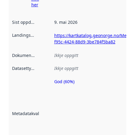
her
Sist oppdatert
:
9. mai 2026
Landingsside
:
https://kartkatalog.geonorge.no/Metad
f95c-4424-88d9-3be784f5ba82
Dokumentasjon
:
Ikkje oppgitt
Datasettype
:
Ikkje oppgitt
God (60%)
Metadatakvalitet
er ein indikator
på kor godt
datasettene er
beskrive ved
Metadatakvalitet
:
hjelp av
metadata.
Les meir om