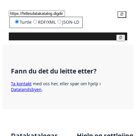
Kopier
Turtle
RDF/XML
JSON-LD
Kopier
Fann du det du leitte etter?
Ta kontakt
med oss her, eller spør om hjelp i
Datalandsbyen
.
Datakatalogar
Hjelp og rettleiing