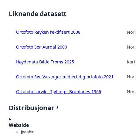
Liknande datasett
Ortofoto Røyken rektifisert 2008
Norg
Ortofoto Sør-Aurdal 2000
Norg
Høydedata Bilde Troms 2025
Kart
Ortofoto Sør-Varanger midlertidig ortofoto 2021
Norg
Ortofoto Larvik - Tjølling - Brunlanes 1966
Norg
Distribusjonar
8
Webside
jpeg
bin