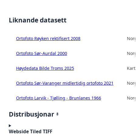
Liknande datasett
Ortofoto Røyken rektifisert 2008
Norg
Ortofoto Sør-Aurdal 2000
Norg
Høydedata Bilde Troms 2025
Kart
Ortofoto Sør-Varanger midlertidig ortofoto 2021
Norg
Ortofoto Larvik - Tjølling - Brunlanes 1966
Norg
Distribusjonar
8
Webside Tiled TIFF