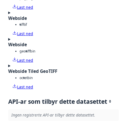
Last ned
Webside
tiff
tif
Last ned
Webside
geotiff
bin
Last ned
Webside Tiled GeoTIFF
octet
bin
Last ned
API-ar som tilbyr dette datasettet
0
Ingen registrerte API-ar tilbyr dette datasettet.