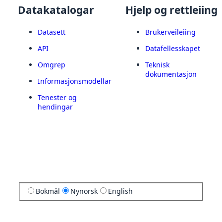
Datakatalogar
Hjelp og rettleiing
Datasett
Brukerveileiing
API
Datafellesskapet
Omgrep
Teknisk
dokumentasjon
Informasjonsmodellar
Tenester og
hendingar
Bokmål
Nynorsk
English