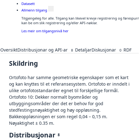
Datasett
Allmenn tilgang
Tilgjengeleg for alle. Tilgang kan likevel krevje registrering og førespu
kan be om slik registrering og/eller API-nøklar.
Les meir om tilgangsnivå her
Oversikt
Distribusjonar og API-ar
Detaljar
Diskusjonar
RDF
8
0
Skildring
Ortofoto har samme geometriske egenskaper som et kart
og kan knyttes til et referansesystem. Ortofoto er inndelt i
ulike ortofotostandarder egnet til forskjellige formål.
Ortofoto 10: Dekker normalt byområder og
utbyggingsområder der det er behov for god
stedfestingsnøyaktighet og høy oppløsning.
Bakkeoppløsningen er som regel 0,04 – 0,15 m.
Nøyaktighet ± 0.35 m.
Distribusjonar
8