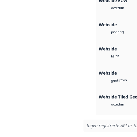
Webside ECW
bin
octet
Webside
png
png
Webside
tif
tiff
Webside
bin
geotiff
Webside Tiled Ge
bin
octet
Ingen registrerte API-ar ti