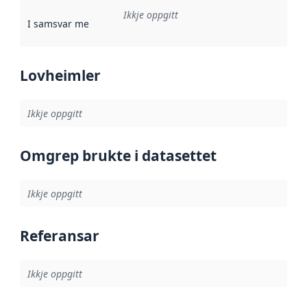
Ikkje oppgitt
I samsvar med
:
Referanse til ei implementeringsregel eller an
Lovheimler
Ikkje oppgitt
Omgrep brukte i datasettet
Ikkje oppgitt
Referansar
Ikkje oppgitt