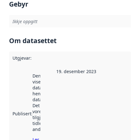
Gebyr
Ikkje oppgitt
Om datasettet
Utgjevar
:
19. desember 2023
Denne datoen
viser når
datasettet vart
henta inn av
data.norge.no.
Det kan ha
vore
Publisert
:
tilgjengeleg
tidlegare
andre stader.
Les meir om