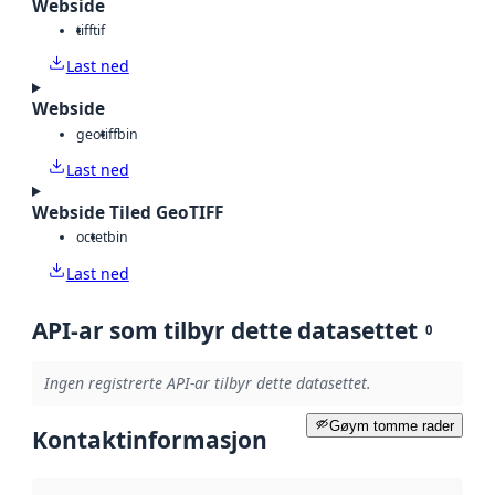
Webside
tiff
tif
Last ned
Webside
geotiff
bin
Last ned
Webside Tiled GeoTIFF
octet
bin
Last ned
API-ar som tilbyr dette datasettet
0
Ingen registrerte API-ar tilbyr dette datasettet.
Gøym tomme rader
Kontaktinformasjon