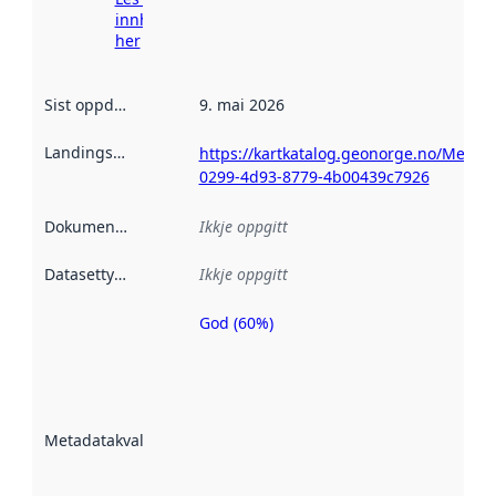
innhenting
her
Sist oppdatert
:
9. mai 2026
Landingsside
:
https://kartkatalog.geonorge.no/Metad
0299-4d93-8779-4b00439c7926
Dokumentasjon
:
Ikkje oppgitt
Datasettype
:
Ikkje oppgitt
God (60%)
Metadatakvalitet
er ein indikator
på kor godt
datasettene er
beskrive ved
Metadatakvalitet
:
hjelp av
metadata.