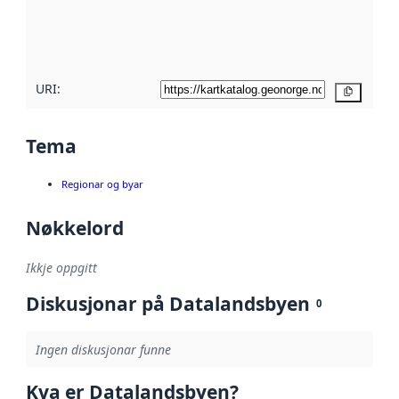
Les meir om
metadatakvalitet
her
URI:
Kopier
Tema
Regionar og byar
Nøkkelord
Ikkje oppgitt
Diskusjonar på Datalandsbyen
0
Ingen diskusjonar funne
Kva er Datalandsbyen?