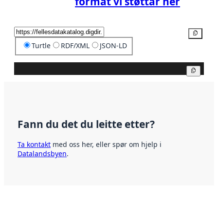
format vi støttar her
Kopier
Turtle
RDF/XML
JSON-LD
Kopier
Fann du det du leitte etter?
Ta kontakt
med oss her, eller spør om hjelp i
Datalandsbyen
.