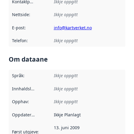
Kontaktpunkt
:
Ikkje oppgitt
Nettside
:
Ikkje oppgitt
E-post
:
info@kartverket.no
Telefon
:
Ikkje oppgitt
Om dataane
Språk
:
Ikkje oppgitt
Innhaldsleverandørar
Ikkje oppgitt
:
Opphav
:
Ikkje oppgitt
Oppdateringsfrekvens
Ikkje Planlagt
:
13. juni 2009
Først utgjeve
:
Denne datoen seier når dataa i dette datasettet 