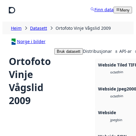
Hopp til hovudinnhald
Finn data
Meny
Heim
Datasett
Ortofoto Vinje Vågslid 2009
Norge i bilder
Distribusjonar
API-ar
Bruk datasett
8
Ortofoto
Webside Tiled TIF
Vinje
bin
octet
Vågslid
Webside Jpeg200
bin
2009
octet
Webside
bin
jpeg