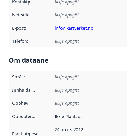
Kontaktpunkt
:
Ikkje oppgitt
Nettside
:
Ikkje oppgitt
E-post
:
info@kartverket.no
Telefon
:
Ikkje oppgitt
Om dataane
Språk
:
Ikkje oppgitt
Innhaldsleverandørar
Ikkje oppgitt
:
Opphav
:
Ikkje oppgitt
Oppdateringsfrekvens
Ikkje Planlagt
:
24. mars 2012
Først utgjeve
:
Denne datoen seier når dataa i dette datasettet 