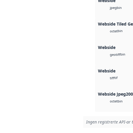
Webside
bin
jpeg
Webside Tiled G
bin
octet
Webside
bin
geotiff
Webside
tif
tiff
Webside Jpeg20
bin
octet
Ingen registrerte API-ar t