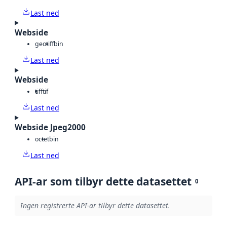
Last ned
Webside
geotiff
bin
Last ned
Webside
tiff
tif
Last ned
Webside Jpeg2000
octet
bin
Last ned
API-ar som tilbyr dette datasettet
0
Ingen registrerte API-ar tilbyr dette datasettet.