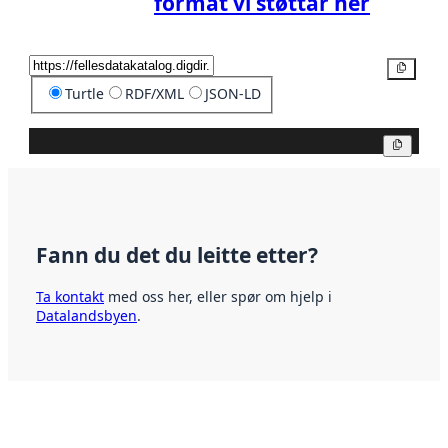
format vi støttar her
Kopier
Turtle
RDF/XML
JSON-LD
Kopier
Fann du det du leitte etter?
Ta kontakt
med oss her, eller spør om hjelp i
Datalandsbyen
.