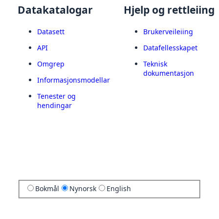
Datakatalogar
Hjelp og rettleiing
Datasett
Brukerveileiing
API
Datafellesskapet
Omgrep
Teknisk
dokumentasjon
Informasjonsmodellar
Tenester og
hendingar
Bokmål
Nynorsk
English