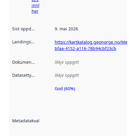
innhenting
her
Sist oppdatert
:
9. mai 2026
Landingsside
:
https://kartkatalog.geonorge.no/Metad
bfaa-4152-a116-78b94cbf23cb
Dokumentasjon
:
Ikkje oppgitt
Datasettype
:
Ikkje oppgitt
God (60%)
Metadatakvalitet
er ein indikator
på kor godt
datasettene er
beskrive ved
Metadatakvalitet
:
hjelp av
metadata.