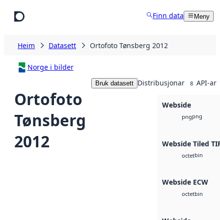
Hopp til hovudinnhald
Finn data
Meny
Heim
Datasett
Ortofoto Tønsberg 2012
Norge i bilder
Distribusjonar
API-ar
Bruk datasett
8
Ortofoto
Webside
Tønsberg
png
png
2012
Webside Tiled TI
bin
octet
Webside ECW
bin
octet