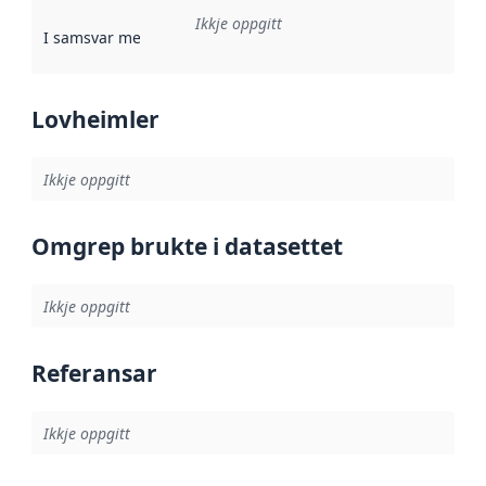
Ikkje oppgitt
I samsvar med
:
Referanse til ei implementeringsregel eller an
Lovheimler
Ikkje oppgitt
Omgrep brukte i datasettet
Ikkje oppgitt
Referansar
Ikkje oppgitt