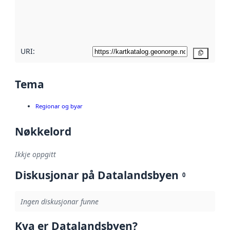
Les meir om
metadatakvalitet
her
URI:
Kopier
Tema
Regionar og byar
Nøkkelord
Ikkje oppgitt
Diskusjonar på Datalandsbyen
0
Ingen diskusjonar funne
Kva er Datalandsbyen?