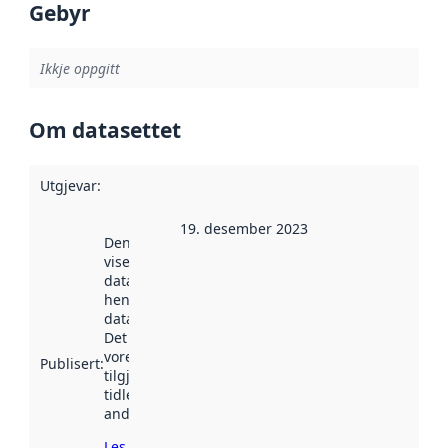
Gebyr
Ikkje oppgitt
Om datasettet
Utgjevar
:
19. desember 2023
Denne datoen
viser når
datasettet vart
henta inn av
data.norge.no.
Det kan ha
vore
Publisert
:
tilgjengeleg
tidlegare
andre stader.
Les meir om