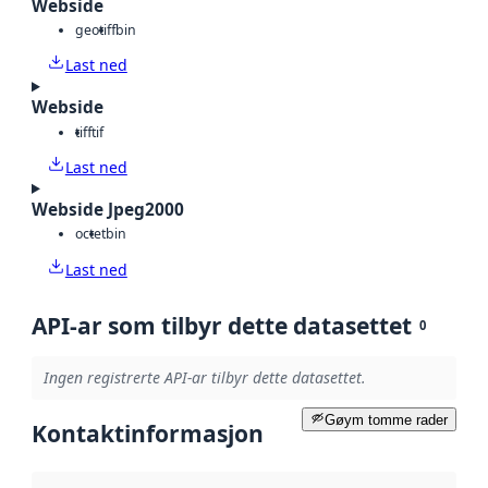
Webside
geotiff
bin
Last ned
Webside
tiff
tif
Last ned
Webside Jpeg2000
octet
bin
Last ned
API-ar som tilbyr dette datasettet
0
Ingen registrerte API-ar tilbyr dette datasettet.
Gøym tomme rader
Kontaktinformasjon