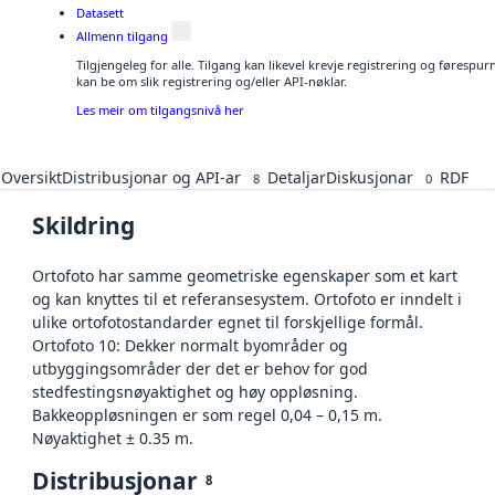
Datasett
Allmenn tilgang
Tilgjengeleg for alle. Tilgang kan likevel krevje registrering og førespu
kan be om slik registrering og/eller API-nøklar.
Les meir om tilgangsnivå her
Oversikt
Distribusjonar og API-ar
Detaljar
Diskusjonar
RDF
8
0
Skildring
Ortofoto har samme geometriske egenskaper som et kart
og kan knyttes til et referansesystem. Ortofoto er inndelt i
ulike ortofotostandarder egnet til forskjellige formål.
Ortofoto 10: Dekker normalt byområder og
utbyggingsområder der det er behov for god
stedfestingsnøyaktighet og høy oppløsning.
Bakkeoppløsningen er som regel 0,04 – 0,15 m.
Nøyaktighet ± 0.35 m.
Distribusjonar
8