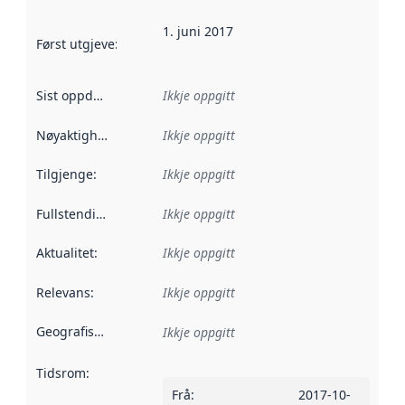
1. juni 2017
Først utgjeve
:
Denne datoen seier når dataa i dette datasettet 
Sist oppdatert
:
Ikkje oppgitt
Nøyaktigheit
:
Ikkje oppgitt
Tilgjenge
:
Ikkje oppgitt
Fullstendigheit
:
Ikkje oppgitt
Aktualitet
:
Ikkje oppgitt
Relevans
:
Ikkje oppgitt
Geografisk område
:
Ikkje oppgitt
Tidsrom
:
Frå
:
2017-10-