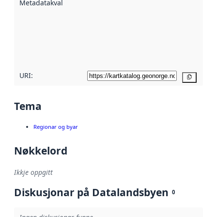
Metadatakvalitet
:
hjelp av
metadata.
Les meir om
metadatakvalitet
her
URI:
Kopier
Tema
Regionar og byar
Nøkkelord
Ikkje oppgitt
Diskusjonar på Datalandsbyen
0