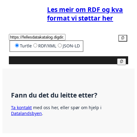
Les meir om RDF og kva
format vi støttar her
Kopier
Turtle
RDF/XML
JSON-LD
Kopier
Fann du det du leitte etter?
Ta kontakt
med oss her, eller spør om hjelp i
Datalandsbyen
.