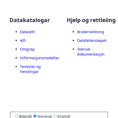
Datakatalogar
Hjelp og rettleiing
Datasett
Brukerveileiing
API
Datafellesskapet
Omgrep
Teknisk
dokumentasjon
Informasjonsmodellar
Tenester og
hendingar
Bokmål
Nynorsk
English