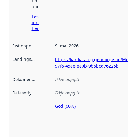
tidlegare
andre stader.
Les meir om
innhenting
her
Sist oppdatert
:
9. mai 2026
Landingsside
:
https://kartkatalog.geonorge.no/Metad
97f6-45ee-8e0b-9b6bcd76225b
Dokumentasjon
:
Ikkje oppgitt
Datasettype
:
Ikkje oppgitt
God (60%)
Metadatakvalitet
er ein indikator
på kor godt
datasettene er
beskrive ved