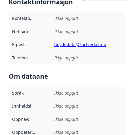
Kontaktinformasjon
Kontaktpunkt
:
Ikkje oppgitt
Nettside
:
Ikkje oppgitt
E-post
:
hoydedata@kartverket.no
Telefon
:
Ikkje oppgitt
Om dataane
Språk
:
Ikkje oppgitt
Innhaldsleverandørar
Ikkje oppgitt
:
Opphav
:
Ikkje oppgitt
Oppdateringsfrekvens
Ikkje oppgitt
: