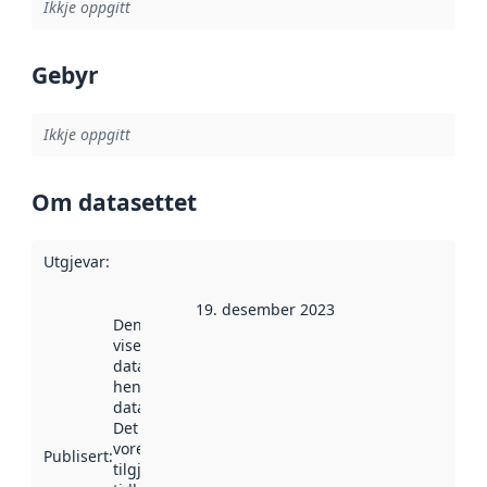
Ikkje oppgitt
Gebyr
Ikkje oppgitt
Om datasettet
Utgjevar
:
19. desember 2023
Denne datoen
viser når
datasettet vart
henta inn av
data.norge.no.
Det kan ha
vore
Publisert
:
tilgjengeleg