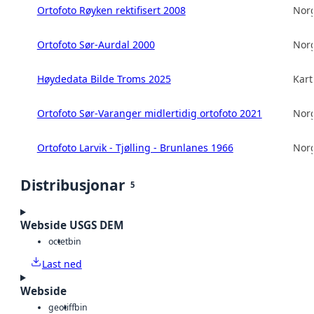
Ortofoto Røyken rektifisert 2008
Norg
Ortofoto Sør-Aurdal 2000
Norg
Høydedata Bilde Troms 2025
Kart
Ortofoto Sør-Varanger midlertidig ortofoto 2021
Norg
Ortofoto Larvik - Tjølling - Brunlanes 1966
Norg
Distribusjonar
5
Webside USGS DEM
octet
bin
Last ned
Webside
geotiff
bin