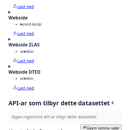
Last ned
Webside
laz
vnd.laszip
Last ned
Webside ZLAS
octet
bin
Last ned
Webside DTED
octet
bin
Last ned
API-ar som tilbyr dette datasettet
0
Ingen registrerte API-ar tilbyr dette datasettet.
Gøym tomme rader