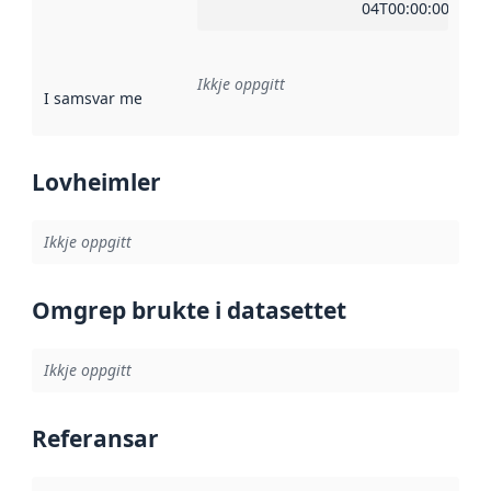
04T00:00:00Z
Ikkje oppgitt
I samsvar med
:
Referanse til ei implementeringsregel eller an
Lovheimler
Ikkje oppgitt
Omgrep brukte i datasettet
Ikkje oppgitt
Referansar