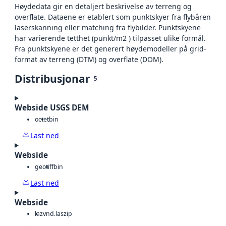
Høydedata gir en detaljert beskrivelse av terreng og
overflate. Dataene er etablert som punktskyer fra flybåren
laserskanning eller matching fra flybilder. Punktskyene
har varierende tetthet (punkt/m2 ) tilpasset ulike formål.
Fra punktskyene er det generert høydemodeller på grid-
format av terreng (DTM) og overflate (DOM).
Distribusjonar
5
Webside USGS DEM
octet
bin
Last ned
Webside
geotiff
bin
Last ned
Webside
laz
vnd.laszip