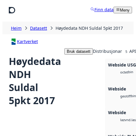
Hopp til hovudinnhald
Finn data
Meny
Heim
Datasett
Høydedata NDH Suldal 5pkt 2017
Kartverket
Distribusjonar
API
Bruk datasett
5
Høydedata
Webside US
NDH
bin
octet
Suldal
Webside
bin
5pkt 2017
geotiff
Webside
vnd.las
laz