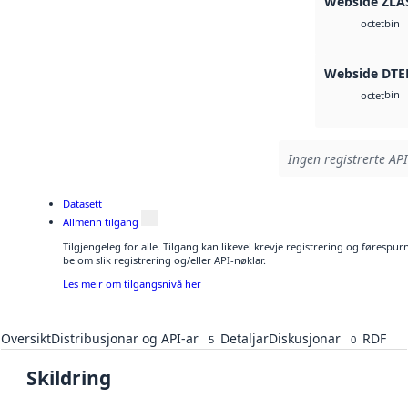
Webside ZLA
bin
octet
Webside DTE
bin
octet
Ingen registrerte API
Datasett
Allmenn tilgang
Tilgjengeleg for alle. Tilgang kan likevel krevje registrering og førespu
be om slik registrering og/eller API-nøklar.
Les meir om tilgangsnivå her
Oversikt
Distribusjonar og API-ar
Detaljar
Diskusjonar
RDF
5
0
Skildring