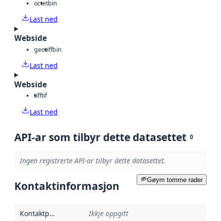
octet
bin
Last ned
Webside
geotiff
bin
Last ned
Webside
tiff
tif
Last ned
API-ar som tilbyr dette datasettet
0
Ingen registrerte API-ar tilbyr dette datasettet.
Gøym tomme rader
Kontaktinformasjon
Kontaktpunkt
:
Ikkje oppgitt