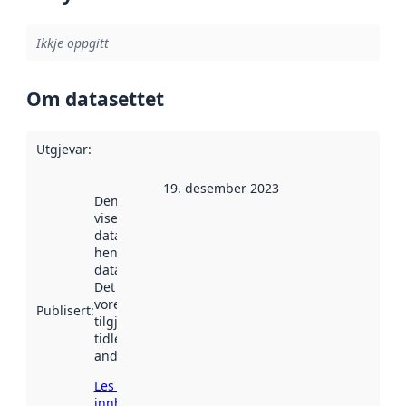
Ikkje oppgitt
Om datasettet
Utgjevar
:
19. desember 2023
Denne datoen
viser når
datasettet vart
henta inn av
data.norge.no.
Det kan ha
vore
Publisert
:
tilgjengeleg
tidlegare
andre stader.
Les meir om
innhenting