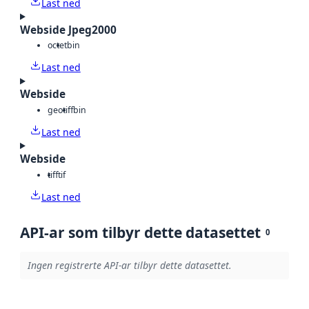
Last ned
Webside Jpeg2000
octet
bin
Last ned
Webside
geotiff
bin
Last ned
Webside
tiff
tif
Last ned
API-ar som tilbyr dette datasettet
0
Ingen registrerte API-ar tilbyr dette datasettet.