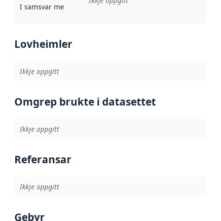
Ikkje oppgitt
I samsvar med
:
Referanse til ei implementeringsregel eller an
Lovheimler
Ikkje oppgitt
Omgrep brukte i datasettet
Ikkje oppgitt
Referansar
Ikkje oppgitt
Gebyr