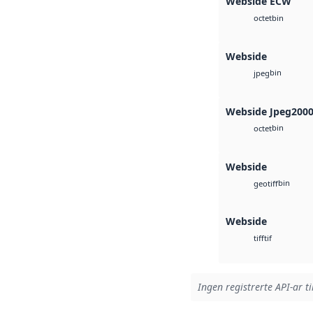
Webside ECW
bin
octet
Webside
bin
jpeg
Webside Jpeg200
bin
octet
Webside
bin
geotiff
Webside
tif
tiff
Ingen registrerte API-ar ti