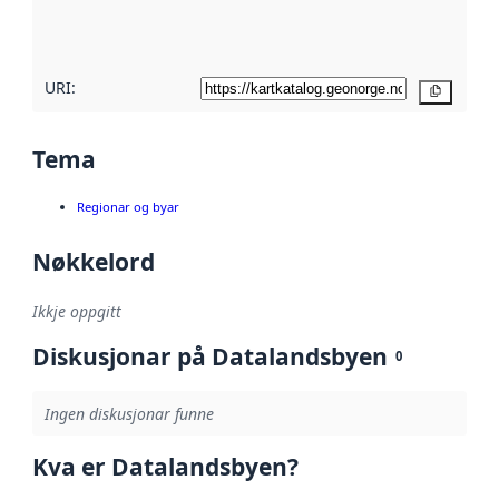
metadatakvalitet
her
URI:
Kopier
Tema
Regionar og byar
Nøkkelord
Ikkje oppgitt
Diskusjonar på Datalandsbyen
0
Ingen diskusjonar funne
Kva er Datalandsbyen?