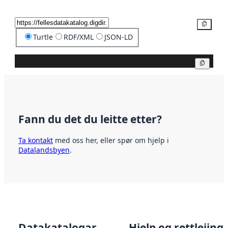
Kopier
Turtle
RDF/XML
JSON-LD
Kopier
Fann du det du leitte etter?
Ta kontakt
med oss her, eller spør om hjelp i
Datalandsbyen
.
Datakatalogar
Hjelp og rettleiing