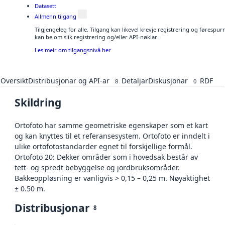
Datasett
Allmenn tilgang
Tilgjengeleg for alle. Tilgang kan likevel krevje registrering og førespu
kan be om slik registrering og/eller API-nøklar.
Les meir om tilgangsnivå her
Oversikt
Distribusjonar og API-ar
Detaljar
Diskusjonar
RDF
8
0
Skildring
Ortofoto har samme geometriske egenskaper som et kart
og kan knyttes til et referansesystem. Ortofoto er inndelt i
ulike ortofotostandarder egnet til forskjellige formål.
Ortofoto 20: Dekker områder som i hovedsak består av
tett- og spredt bebyggelse og jordbruksområder.
Bakkeoppløsning er vanligvis > 0,15 – 0,25 m. Nøyaktighet
± 0.50 m.
Distribusjonar
8