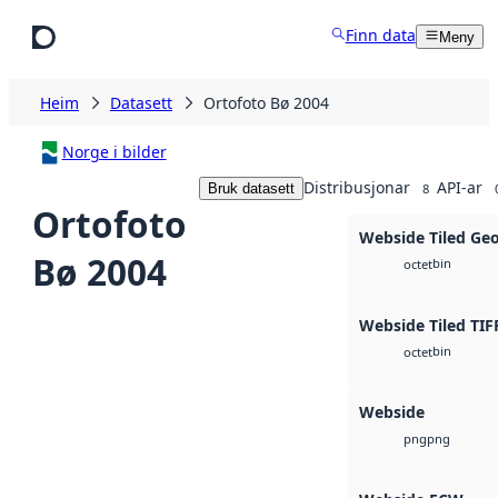
Hopp til hovudinnhald
Finn data
Meny
Heim
Datasett
Ortofoto Bø 2004
Norge i bilder
Distribusjonar
API-ar
Bruk datasett
8
Ortofoto
Webside Tiled Ge
Bø 2004
bin
octet
Webside Tiled TIF
bin
octet
Webside
png
png