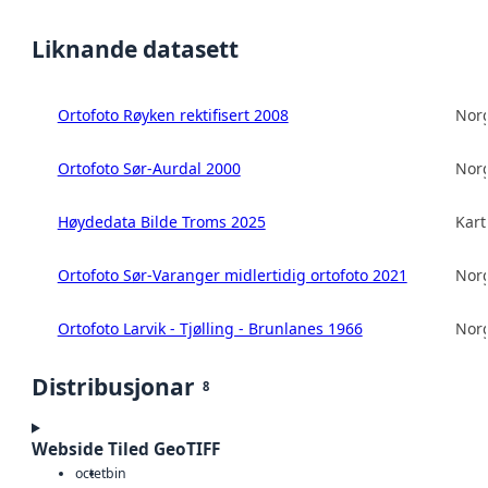
Liknande datasett
Ortofoto Røyken rektifisert 2008
Norg
Ortofoto Sør-Aurdal 2000
Norg
Høydedata Bilde Troms 2025
Kart
Ortofoto Sør-Varanger midlertidig ortofoto 2021
Norg
Ortofoto Larvik - Tjølling - Brunlanes 1966
Norg
Distribusjonar
8
Webside Tiled GeoTIFF
octet
bin