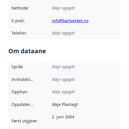
Nettside
:
Ikkje oppgitt
E-post
:
info@kartverket.no
Telefon
:
Ikkje oppgitt
Om dataane
Språk
:
Ikkje oppgitt
Innhaldsleverandørar
Ikkje oppgitt
:
Opphav
:
Ikkje oppgitt
Oppdateringsfrekvens
Ikkje Planlagt
:
2. juni 2004
Først utgjeve
:
Denne datoen seier når dataa i dette datasettet 