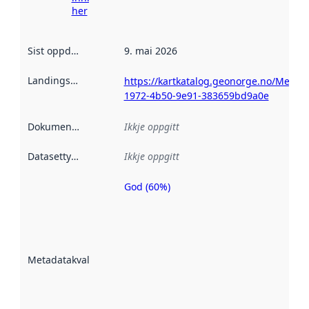
her
Sist oppdatert
:
9. mai 2026
Landingsside
:
https://kartkatalog.geonorge.no/Metad
1972-4b50-9e91-383659bd9a0e
Dokumentasjon
:
Ikkje oppgitt
Datasettype
:
Ikkje oppgitt
God (60%)
Metadatakvalitet
er ein indikator
på kor godt
datasettene er
beskrive ved
Metadatakvalitet
:
hjelp av
metadata.
Les meir om