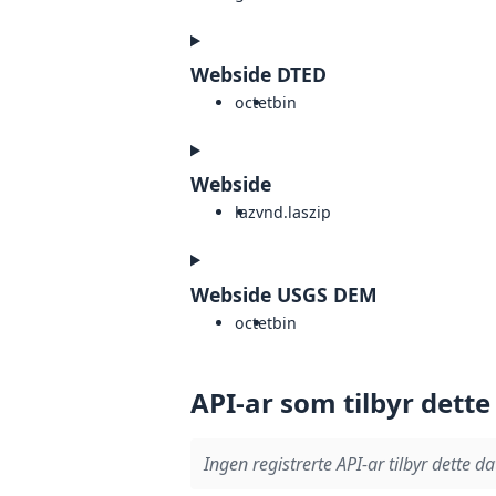
Webside DTED
octet
bin
Webside
laz
vnd.laszip
Webside USGS DEM
octet
bin
API-ar som tilbyr dette
Ingen registrerte API-ar tilbyr dette da