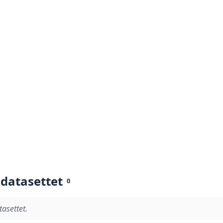
 datasettet
0
tasettet.