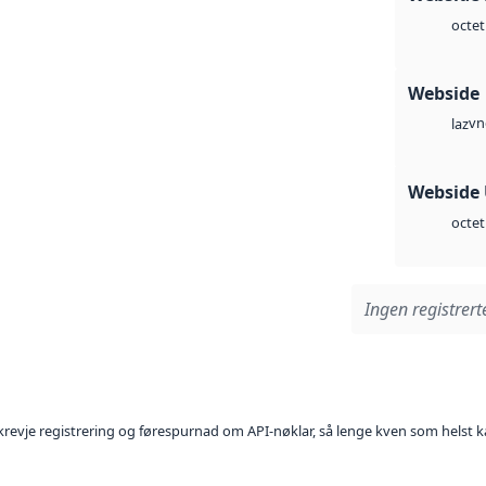
octet
Webside
vn
laz
Webside
octet
Ingen registrerte
l krevje registrering og førespurnad om API-nøklar, så lenge kven som helst ka