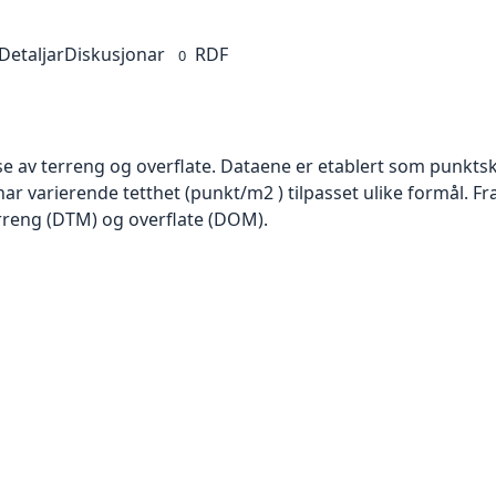
Detaljar
Diskusjonar
RDF
0
se av terreng og overflate. Dataene er etablert som punktsk
har varierende tetthet (punkt/m2 ) tilpasset ulike formål. F
rreng (DTM) og overflate (DOM).