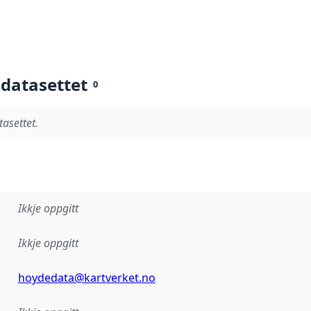
 datasettet
0
tasettet.
Ikkje oppgitt
Ikkje oppgitt
hoydedata@kartverket.no