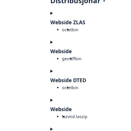
Distribusjonar
5
Webside ZLAS
octet
bin
Webside
geotiff
bin
Webside DTED
octet
bin
Webside
laz
vnd.laszip