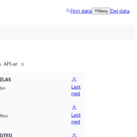
Finn data
Del data
Meny
API-ar
5
0
ZLAS
Last
bin
ned
Last
bin
ff
ned
 DTED