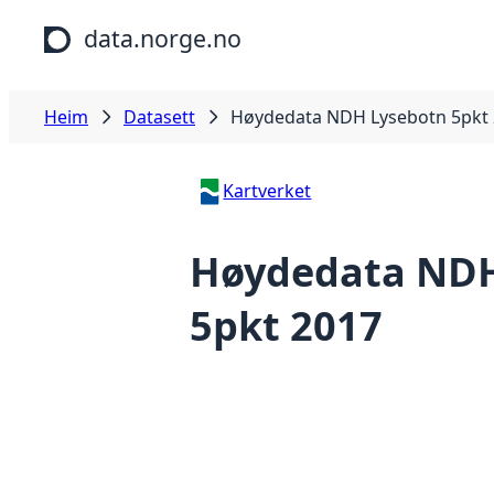
Hopp til hovudinnhald
data.norge.no
Heim
Datasett
Høydedata NDH Lysebotn 5pkt
Kartverket
Høydedata NDH
5pkt 2017