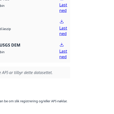
Last
bin
ned
Last
d.laszip
ned
 USGS DEM
Last
bin
ned
 API-ar tilbyr dette datasettet.
n be om slik registrering og/eller API-nøklar.