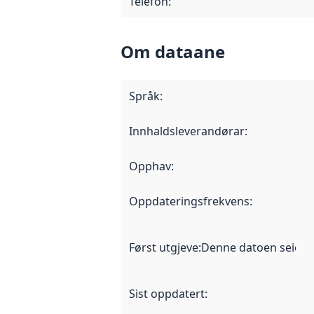
Telefon
:
Om dataane
Språk
:
Innhaldsleverandørar
:
Opphav
:
Oppdateringsfrekvens
:
Først utgjeve
:
Denne datoen seier nå
Sist oppdatert
: