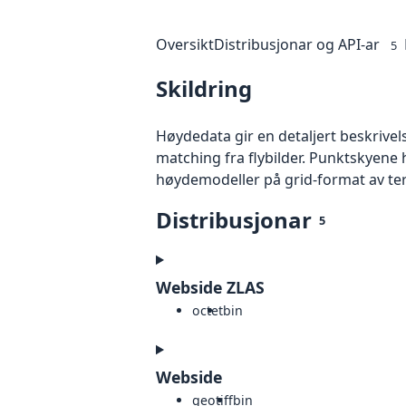
Oversikt
Distribusjonar og API-ar
5
Skildring
Høydedata gir en detaljert beskrivel
matching fra flybilder. Punktskyene 
høydemodeller på grid-format av te
Distribusjonar
5
Webside ZLAS
octet
bin
Webside
geotiff
bin