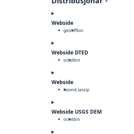
Distribusjonar
5
Webside
geotiff
bin
Webside DTED
octet
bin
Webside
laz
vnd.laszip
Webside USGS DEM
octet
bin