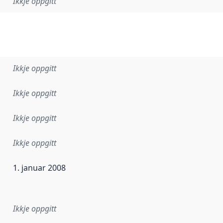
Ikkje oppgitt
Ikkje oppgitt
Ikkje oppgitt
Ikkje oppgitt
Ikkje oppgitt
1. januar 2008
r dataa i dette datasettet først blei utgitt. Det kan ha skje
Ikkje oppgitt