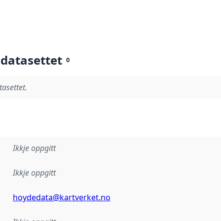
 datasettet
0
tasettet.
Ikkje oppgitt
Ikkje oppgitt
hoydedata@kartverket.no