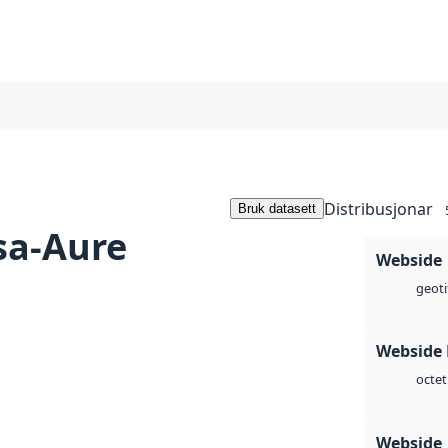
Distribusjonar
Bruk datasett
sa-Aure
Webside
geoti
Webside
octet
Webside