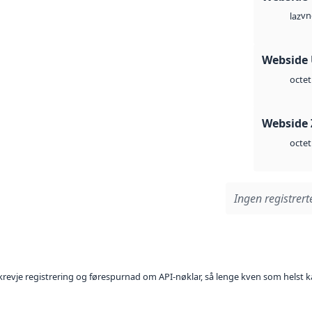
vn
laz
Webside
octet
Webside 
octet
Ingen registrerte
l krevje registrering og førespurnad om API-nøklar, så lenge kven som helst ka