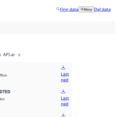
Finn data
Del data
Meny
API-ar
5
0
Last
bin
ff
ned
 DTED
Last
bin
ned