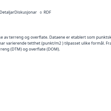
Detaljar
Diskusjonar
RDF
0
se av terreng og overflate. Dataene er etablert som punktsk
har varierende tetthet (punkt/m2 ) tilpasset ulike formål. F
rreng (DTM) og overflate (DOM).