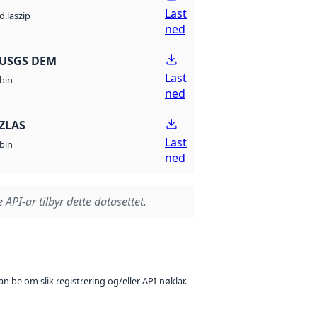
Last
d.laszip
ned
 USGS DEM
Last
bin
ned
ZLAS
Last
bin
ned
 API-ar tilbyr dette datasettet.
n be om slik registrering og/eller API-nøklar.