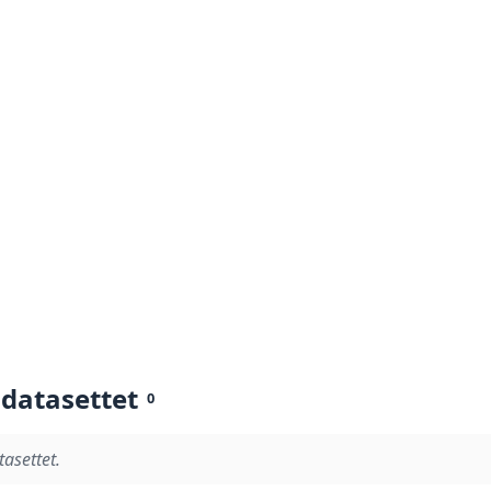
 datasettet
0
tasettet.