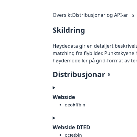
Oversikt
Distribusjonar og API-ar
5
Skildring
Høydedata gir en detaljert beskrivel
matching fra flybilder. Punktskyene 
høydemodeller på grid-format av te
Distribusjonar
5
Webside
geotiff
bin
Webside DTED
octet
bin