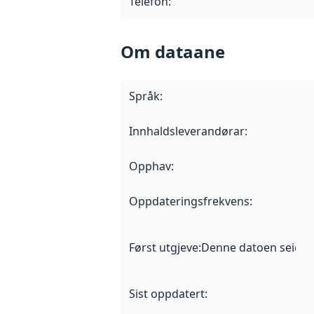
Telefon
:
Om dataane
Språk
:
Innhaldsleverandørar
:
Opphav
:
Oppdateringsfrekvens
:
Først utgjeve
:
Denne datoen seier nå
Sist oppdatert
: