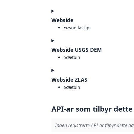
Webside
laz
vnd.laszip
Webside USGS DEM
octet
bin
Webside ZLAS
octet
bin
API-ar som tilbyr dette
Ingen registrerte API-ar tilbyr dette da