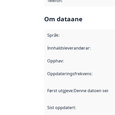
Telefon
:
Om dataane
Språk
:
Innhaldsleverandørar
:
Opphav
:
Oppdateringsfrekvens
:
Først utgjeve
:
Denne datoen seier nå
Sist oppdatert
: