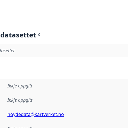
 datasettet
0
tasettet.
Ikkje oppgitt
Ikkje oppgitt
hoydedata@kartverket.no