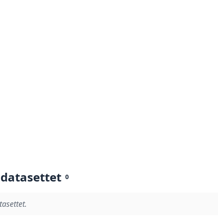
 datasettet
0
tasettet.