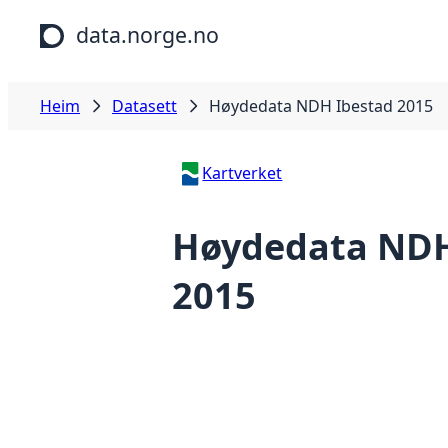
Hopp til hovudinnhald
data.norge.no
Heim
Datasett
Høydedata NDH Ibestad 2015
Kartverket
Høydedata NDH
2015