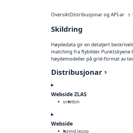
Oversikt
Distribusjonar og API-ar
5
Skildring
Høydedata gir en detaljert beskrivel
matching fra flybilder. Punktskyene 
høydemodeller på grid-format av te
Distribusjonar
5
Webside ZLAS
octet
bin
Webside
laz
vnd.laszip