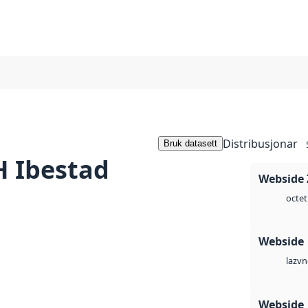
Distribusjonar
Bruk datasett
 Ibestad
Webside 
octet
Webside
vn
laz
Webside