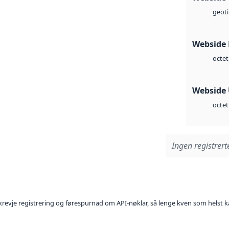
geoti
Webside
octet
Webside
octet
Ingen registrerte
l krevje registrering og førespurnad om API-nøklar, så lenge kven som helst ka