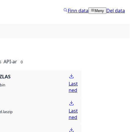
Finn data
Del data
Meny
API-ar
5
0
ZLAS
Last
bin
ned
Last
d.laszip
ned