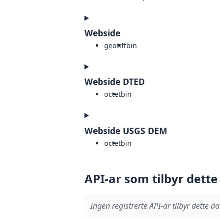
Webside
geotiff
bin
Webside DTED
octet
bin
Webside USGS DEM
octet
bin
API-ar som tilbyr dette
Ingen registrerte API-ar tilbyr dette da