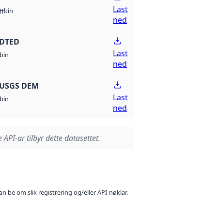
Last
bin
ff
ned
 DTED
Last
bin
ned
 USGS DEM
Last
bin
ned
 API-ar tilbyr dette datasettet.
n be om slik registrering og/eller API-nøklar.