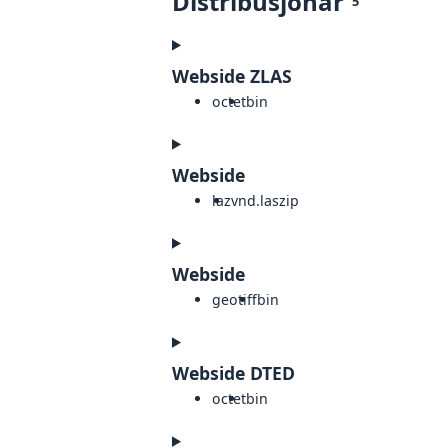
Distribusjonar
5
Webside ZLAS
octet
bin
Webside
laz
vnd.laszip
Webside
geotiff
bin
Webside DTED
octet
bin