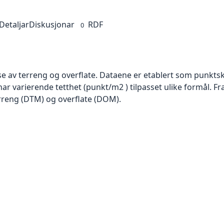
Detaljar
Diskusjonar
RDF
0
se av terreng og overflate. Dataene er etablert som punktsk
har varierende tetthet (punkt/m2 ) tilpasset ulike formål. F
rreng (DTM) og overflate (DOM).