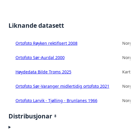
Liknande datasett
Ortofoto Røyken rektifisert 2008
Norg
Ortofoto Sør-Aurdal 2000
Norg
Høydedata Bilde Troms 2025
Kart
Ortofoto Sør-Varanger midlertidig ortofoto 2021
Norg
Ortofoto Larvik - Tjølling - Brunlanes 1966
Norg
Distribusjonar
8