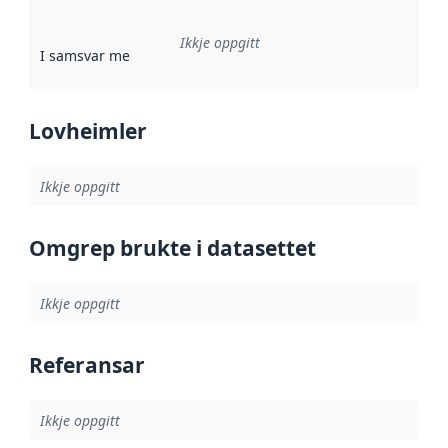
Ikkje oppgitt
I samsvar med
:
Referanse til ei implementeringsregel eller an
Lovheimler
Ikkje oppgitt
Omgrep brukte i datasettet
Ikkje oppgitt
Referansar
Ikkje oppgitt