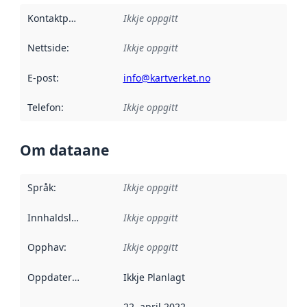
Kontaktpunkt
:
Ikkje oppgitt
Nettside
:
Ikkje oppgitt
E-post
:
info@kartverket.no
Telefon
:
Ikkje oppgitt
Om dataane
Språk
:
Ikkje oppgitt
Innhaldsleverandørar
Ikkje oppgitt
:
Opphav
:
Ikkje oppgitt
Oppdateringsfrekvens
Ikkje Planlagt
:
22. april 2022