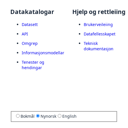
Datakatalogar
Hjelp og rettleiing
Datasett
Brukerveileiing
API
Datafellesskapet
Omgrep
Teknisk
dokumentasjon
Informasjonsmodellar
Tenester og
hendingar
Bokmål
Nynorsk
English