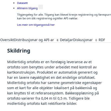
Datasett
Allmenn tilgang
Tilgjengeleg for alle. Tilgang kan likevel krevje registrering og førespu
kan be om slik registrering og/eller API-nøklar.
Les meir om tilgangsnivå her
Oversikt
Distribusjonar og API-ar
Detaljar
Diskusjonar
RDF
8
0
Skildring
Midlertidig ortofoto er en foreløpig leveranse av et
ortofoto som benyttes under arbeidet med kontroll av
kartkonstruksjon. Produktet er automatisk generert og
har en lavere nøyaktighet en det endelige ortofotoet.
Midlertidig ortofoto har samme geometriske egenskaper
som et kart for alle objekter lokalisert på bakkenivå og
kan knyttes til et referansesystem. Bakkeoppløsning på
ortofoto varierer fra 0,04 m til 0,5 m. Tidligere ble
midlertidig ortofoto kalt rektifiserte bilder.