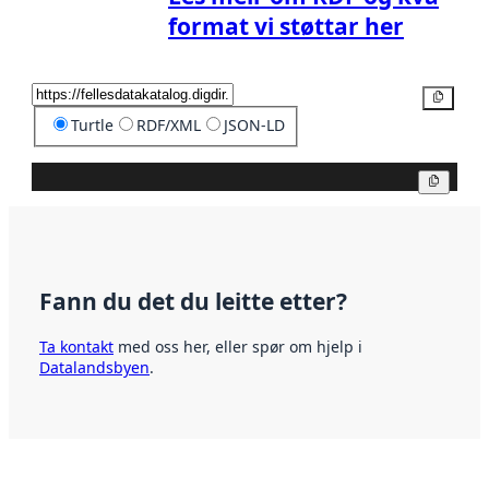
format vi støttar her
Kopier
Turtle
RDF/XML
JSON-LD
Kopier
Fann du det du leitte etter?
Ta kontakt
med oss her, eller spør om hjelp i
Datalandsbyen
.