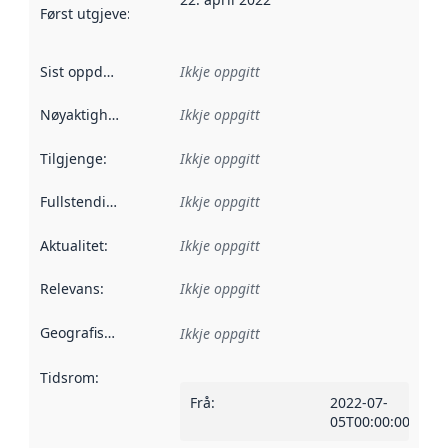
Først utgjeve
:
Denne datoen seier når dataa i dette datasettet 
Sist oppdatert
:
Ikkje oppgitt
Nøyaktigheit
:
Ikkje oppgitt
Tilgjenge
:
Ikkje oppgitt
Fullstendigheit
:
Ikkje oppgitt
Aktualitet
:
Ikkje oppgitt
Relevans
:
Ikkje oppgitt
Geografisk område
:
Ikkje oppgitt
Tidsrom
:
Frå
:
2022-07-
05T00:00:00Z