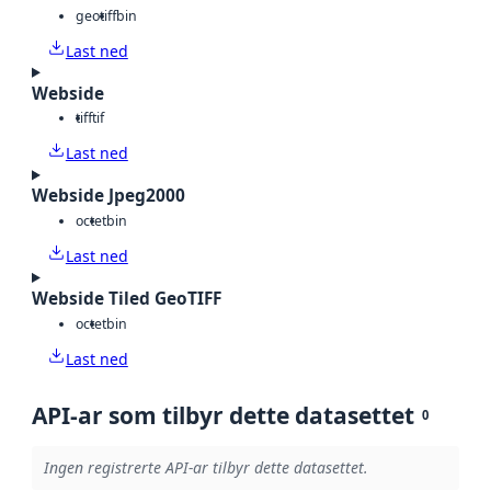
geotiff
bin
Last ned
Webside
tiff
tif
Last ned
Webside Jpeg2000
octet
bin
Last ned
Webside Tiled GeoTIFF
octet
bin
Last ned
API-ar som tilbyr dette datasettet
0
Ingen registrerte API-ar tilbyr dette datasettet.