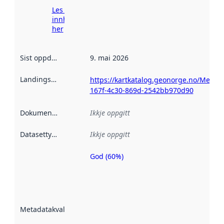
Les meir om
innhenting
her
Sist oppdatert
:
9. mai 2026
Landingsside
:
https://kartkatalog.geonorge.no/Metad
167f-4c30-869d-2542bb970d90
Dokumentasjon
:
Ikkje oppgitt
Datasettype
:
Ikkje oppgitt
God (60%)
Metadatakvalitet
er ein indikator
på kor godt
datasettene er
beskrive ved
Metadatakvalitet
:
hjelp av
metadata.