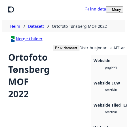
Hopp til hovudinnhald
Finn data
Meny
Heim
Datasett
Ortofoto Tønsberg MOF 2022
Norge i bilder
Distribusjonar
API-ar
Bruk datasett
8
Ortofoto
Webside
Tønsberg
png
png
MOF
Webside ECW
bin
2022
octet
Webside Tiled TI
bin
octet