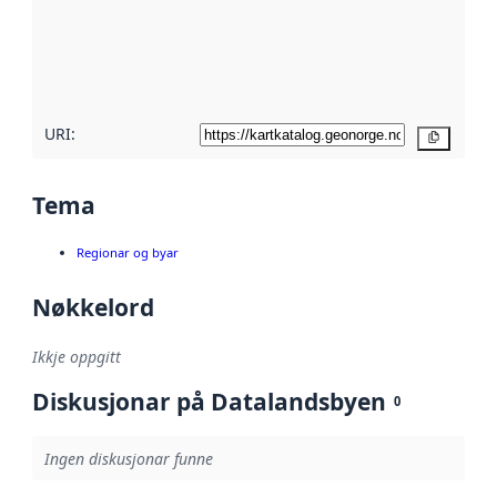
Les meir om
metadatakvalitet
her
URI:
Kopier
Tema
Regionar og byar
Nøkkelord
Ikkje oppgitt
Diskusjonar på Datalandsbyen
0
Ingen diskusjonar funne