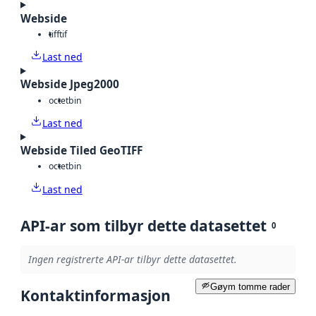
Webside
tiff
tif
Last ned
Webside Jpeg2000
octet
bin
Last ned
Webside Tiled GeoTIFF
octet
bin
Last ned
API-ar som tilbyr dette datasettet
0
Ingen registrerte API-ar tilbyr dette datasettet.
Gøym tomme rader
Kontaktinformasjon