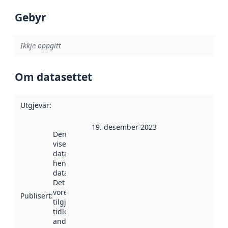
Gebyr
Ikkje oppgitt
Om datasettet
Utgjevar
:
19. desember 2023
Denne datoen
viser når
datasettet vart
henta inn av
data.norge.no.
Det kan ha
vore
Publisert
:
tilgjengeleg
tidlegare
andre stader.