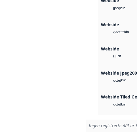
Webside
bin
jpeg
Webside
bin
geotiff
Webside
tif
tiff
Webside Jpeg20
bin
octet
Webside Tiled G
bin
octet
Ingen registrerte API-ar t