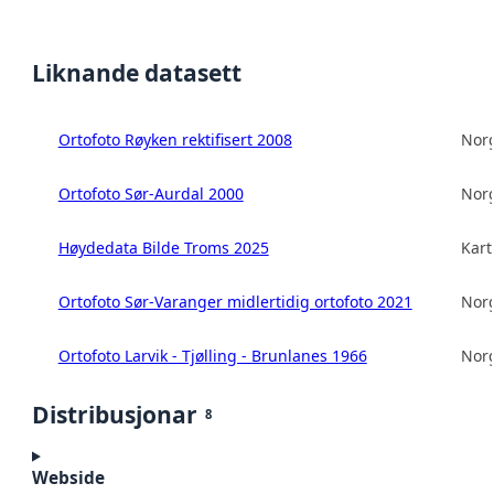
Liknande datasett
Ortofoto Røyken rektifisert 2008
Norg
Ortofoto Sør-Aurdal 2000
Norg
Høydedata Bilde Troms 2025
Kart
Ortofoto Sør-Varanger midlertidig ortofoto 2021
Norg
Ortofoto Larvik - Tjølling - Brunlanes 1966
Norg
Distribusjonar
8
Webside