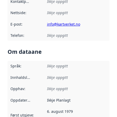
Kontaktpunkt
:
Ikkje oppgitt
Nettside
:
Ikkje oppgitt
E-post
:
info@kartverket.no
Telefon
:
Ikkje oppgitt
Om dataane
Språk
:
Ikkje oppgitt
Innhaldsleverandørar
Ikkje oppgitt
:
Opphav
:
Ikkje oppgitt
Oppdateringsfrekvens
Ikkje Planlagt
:
6. august 1979
Først utgjeve
:
Denne datoen seier når dataa i dette datasettet 