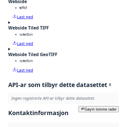
Webside
tiff
tif
Last ned
Webside Tiled TIFF
octet
bin
Last ned
Webside Tiled GeoTIFF
octet
bin
Last ned
API-ar som tilbyr dette datasettet
0
Ingen registrerte API-ar tilbyr dette datasettet.
Gøym tomme rader
Kontaktinformasjon