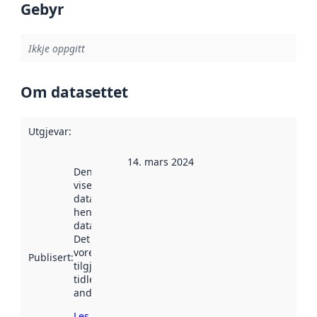
Gebyr
Ikkje oppgitt
Om datasettet
Utgjevar
:
14. mars 2024
Denne datoen
viser når
datasettet vart
henta inn av
data.norge.no.
Det kan ha
vore
Publisert
:
tilgjengeleg
tidlegare
andre stader.
Les meir om