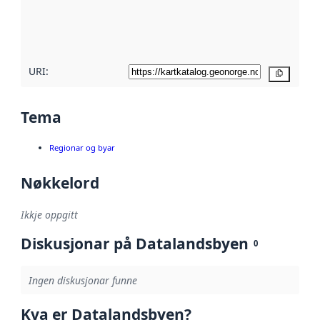
Les meir om
metadatakvalitet
her
URI:
Kopier
Tema
Regionar og byar
Nøkkelord
Ikkje oppgitt
Diskusjonar på Datalandsbyen
0
Ingen diskusjonar funne
Kva er Datalandsbyen?