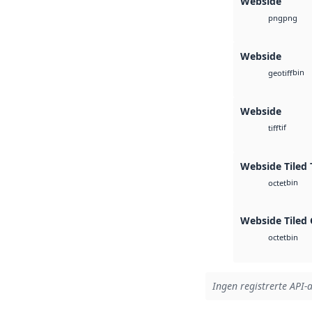
Webside
png
png
Webside
bin
geotiff
Webside
tif
tiff
Webside Tiled 
bin
octet
Webside Tiled
bin
octet
Ingen registrerte API-a