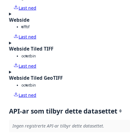
Last ned
Webside
tiff
tif
Last ned
Webside Tiled TIFF
octet
bin
Last ned
Webside Tiled GeoTIFF
octet
bin
Last ned
API-ar som tilbyr dette datasettet
0
Ingen registrerte API-ar tilbyr dette datasettet.