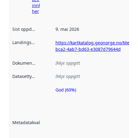
innhenting
her
Sist oppdatert
:
9. mai 2026
Landingsside
:
https://kartkatalog.geonorge.no/Metada
bca2-4ab7-bd63-e3087d79644d
Dokumentasjon
:
Ikkje oppgitt
Datasettype
:
Ikkje oppgitt
God (60%)
Metadatakvalitet
er ein indikator
på kor godt
datasettene er
beskrive ved
Metadatakvalitet
:
hjelp av
metadata.