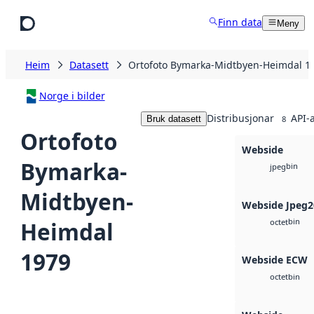
Hopp til hovudinnhald
Finn data
Meny
Heim
Datasett
Ortofoto Bymarka-Midtbyen-Heimdal 1
Norge i bilder
Distribusjonar
API-
Bruk datasett
8
Ortofoto
Webside
Bymarka-
bin
jpeg
Midtbyen-
Webside Jpeg2
bin
Heimdal
octet
1979
Webside ECW
bin
octet