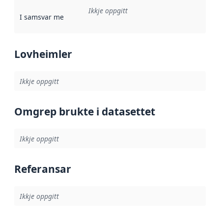
Ikkje oppgitt
I samsvar med
:
Referanse til ei implementeringsregel eller an
Lovheimler
Ikkje oppgitt
Omgrep brukte i datasettet
Ikkje oppgitt
Referansar
Ikkje oppgitt