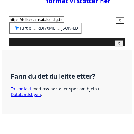
format vi støttar her
Kopier
Turtle
RDF/XML
JSON-LD
Kopier
Fann du det du leitte etter?
Ta kontakt
med oss her, eller spør om hjelp i
Datalandsbyen
.