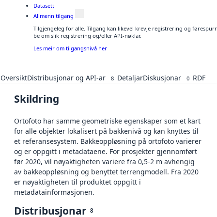
Datasett
Allmenn tilgang
Tilgjengeleg for alle. Tilgang kan likevel krevje registrering og førespu
be om slik registrering og/eller API-nøklar.
Les meir om tilgangsnivå her
Oversikt
Distribusjonar og API-ar
Detaljar
Diskusjonar
RDF
8
0
Skildring
Ortofoto har samme geometriske egenskaper som et kart
for alle objekter lokalisert på bakkenivå og kan knyttes til
et referansesystem. Bakkeoppløsning på ortofoto varierer
og er oppgitt i metadataene. For prosjekter gjennomført
før 2020, vil nøyaktigheten variere fra 0,5-2 m avhengig
av bakkeoppløsning og benyttet terrengmodell. Fra 2020
er nøyaktigheten til produktet oppgitt i
metadatainformasjonen.
Distribusjonar
8