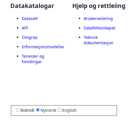
Datakatalogar
Hjelp og rettleiing
Datasett
Brukerveileiing
API
Datafellesskapet
Omgrep
Teknisk
dokumentasjon
Informasjonsmodellar
Tenester og
hendingar
Bokmål
Nynorsk
English