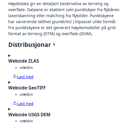
Høydedata gir en detaljert beskrivelse av terreng og
overflate. Dataene er etablert som punktskyer fra flybåren
laserskanning eller matching fra flybilder. Punktskyene
har varierende tetthet (punkt/m2 ) tilpasset ulike formål.
Fra punktskyene er det generert høydemodeller på grid-
format av terreng (DTM) og overflate (DOM).
Distribusjonar
5
Webside ZLAS
octet
bin
Last ned
Webside GeoTIFF
octet
bin
Last ned
Webside USGS DEM
octet
bin