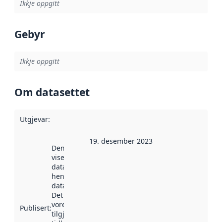
Ikkje oppgitt
Gebyr
Ikkje oppgitt
Om datasettet
Utgjevar
:
19. desember 2023
Denne datoen
viser når
datasettet vart
henta inn av
data.norge.no.
Det kan ha
vore
Publisert
:
tilgjengeleg