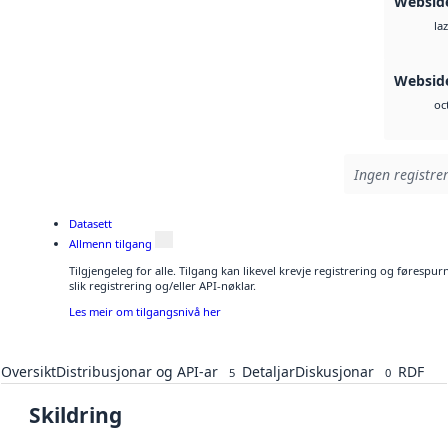
Websid
laz
Websid
oc
Ingen registrer
Datasett
Allmenn tilgang
Tilgjengeleg for alle. Tilgang kan likevel krevje registrering og føresp
slik registrering og/eller API-nøklar.
Les meir om tilgangsnivå her
Oversikt
Distribusjonar og API-ar
Detaljar
Diskusjonar
RDF
5
0
Skildring