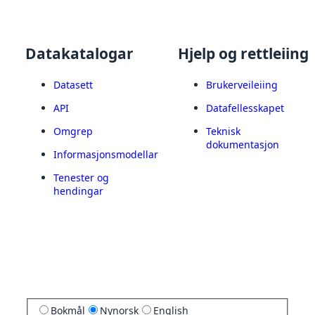
Datakatalogar
Hjelp og rettleiing
Datasett
Brukerveileiing
API
Datafellesskapet
Omgrep
Teknisk
dokumentasjon
Informasjonsmodellar
Tenester og
hendingar
Bokmål
Nynorsk
English