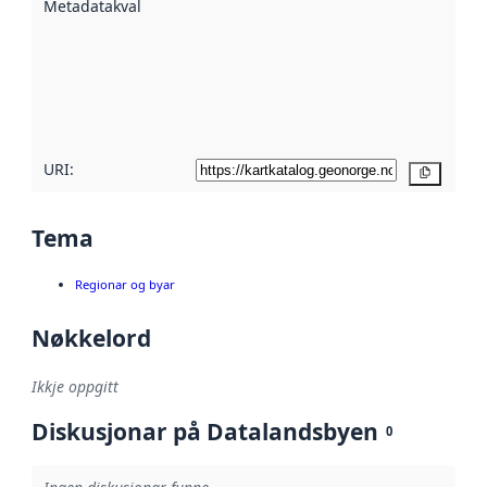
Metadatakvalitet
:
hjelp av
metadata.
Les meir om
metadatakvalitet
her
URI:
Kopier
Tema
Regionar og byar
Nøkkelord
Ikkje oppgitt
Diskusjonar på Datalandsbyen
0