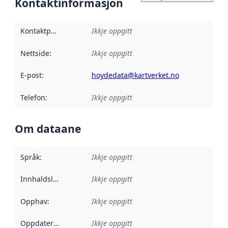
Kontaktinformasjon
Kontaktpunkt
:
Ikkje oppgitt
Nettside
:
Ikkje oppgitt
E-post
:
hoydedata@kartverket.no
Telefon
:
Ikkje oppgitt
Om dataane
Språk
:
Ikkje oppgitt
Innhaldsleverandørar
Ikkje oppgitt
:
Opphav
:
Ikkje oppgitt
Oppdateringsfrekvens
Ikkje oppgitt
: