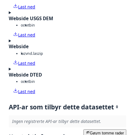
Last ned
Webside USGS DEM
octet
bin
Last ned
Webside
laz
vnd.laszip
Last ned
Webside DTED
octet
bin
Last ned
API-ar som tilbyr dette datasettet
0
Ingen registrerte API-ar tilbyr dette datasettet.
Gøym tomme rader