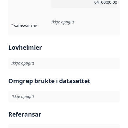
04T00:00:00Z
Ikkje oppgitt
I samsvar med
:
Referanse til ei implementeringsregel eller an
Lovheimler
Ikkje oppgitt
Omgrep brukte i datasettet
Ikkje oppgitt
Referansar