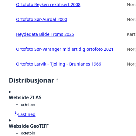
Ortofoto Røyken rektifisert 2008
Norg
Ortofoto Sør-Aurdal 2000
Norg
Høydedata Bilde Troms 2025
Kart
Ortofoto Sør-Varanger midlertidig ortofoto 2021
Norg
Ortofoto Larvik - Tjølling - Brunlanes 1966
Norg
Distribusjonar
5
Webside ZLAS
octet
bin
Last ned
Webside GeoTIFF
octet
bin