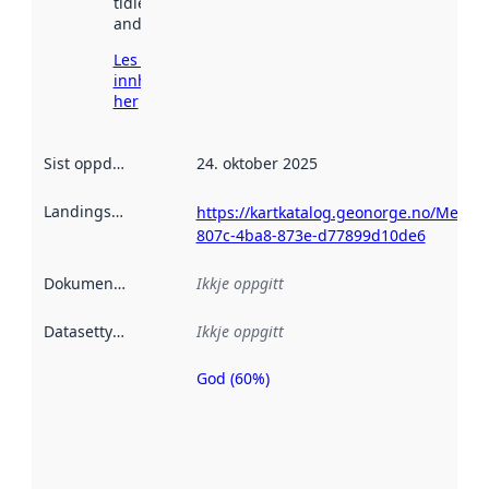
tidlegare
andre stader.
Les meir om
innhenting
her
Sist oppdatert
:
24. oktober 2025
Landingsside
:
https://kartkatalog.geonorge.no/Metad
807c-4ba8-873e-d77899d10de6
Dokumentasjon
:
Ikkje oppgitt
Datasettype
:
Ikkje oppgitt
God (60%)
Metadatakvalitet
er ein indikator
på kor godt
datasettene er
beskrive ved