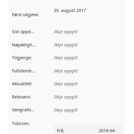
30. august 2017
Først utgjeve
:
Denne datoen seier når dataa i dette datasettet 
Sist oppdatert
:
Ikkje oppgitt
Nøyaktigheit
:
Ikkje oppgitt
Tilgjenge
:
Ikkje oppgitt
Fullstendigheit
:
Ikkje oppgitt
Aktualitet
:
Ikkje oppgitt
Relevans
:
Ikkje oppgitt
Geografisk område
:
Ikkje oppgitt
Tidsrom
:
Frå
:
2018-04-