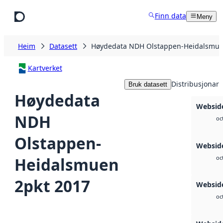
Hopp til hovudinnhald
Finn data
Meny
Heim
Datasett
Høydedata NDH Olstappen-Heidalsmue
Kartverket
Distribusjonar
Bruk datasett
Høydedata
Websid
NDH
oc
Olstappen-
Websid
Heidalsmuen
oc
2pkt 2017
Websid
oc