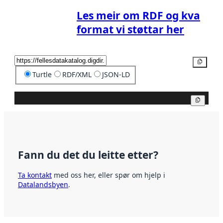
Les meir om RDF og kva
format vi støttar her
Kopier
Turtle
RDF/XML
JSON-LD
Kopier
Fann du det du leitte etter?
Ta kontakt
med oss her, eller spør om hjelp i
Datalandsbyen
.