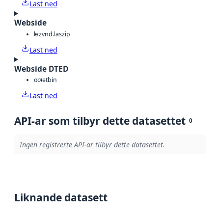
Last ned
Webside
laz
vnd.laszip
Last ned
Webside DTED
octet
bin
Last ned
API-ar som tilbyr dette datasettet
0
Ingen registrerte API-ar tilbyr dette datasettet.
Liknande datasett