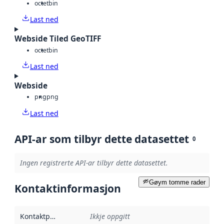
octet
bin
Last ned
Webside Tiled GeoTIFF
octet
bin
Last ned
Webside
png
png
Last ned
API-ar som tilbyr dette datasettet
0
Ingen registrerte API-ar tilbyr dette datasettet.
Gøym tomme rader
Kontaktinformasjon
Kontaktpunkt
:
Ikkje oppgitt