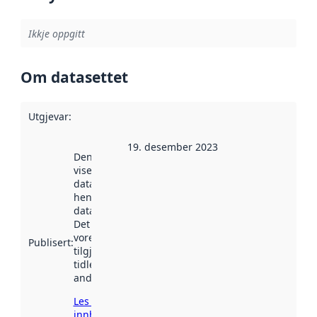
Ikkje oppgitt
Om datasettet
Utgjevar
:
19. desember 2023
Denne datoen
viser når
datasettet vart
henta inn av
data.norge.no.
Det kan ha
vore
Publisert
:
tilgjengeleg
tidlegare
andre stader.
Les meir om
innhenting