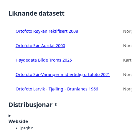
Liknande datasett
Ortofoto Røyken rektifisert 2008
Norg
Ortofoto Sør-Aurdal 2000
Norg
Høydedata Bilde Troms 2025
Kart
Ortofoto Sør-Varanger midlertidig ortofoto 2021
Norg
Ortofoto Larvik - Tjølling - Brunlanes 1966
Norg
Distribusjonar
8
Webside
jpeg
bin