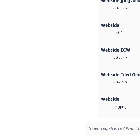
Webside Jpeg200
bin
octet
Webside
tif
tiff
Webside ECW
bin
octet
Webside Tiled Ge
bin
octet
Webside
png
png
Ingen registrerte API-ar ti