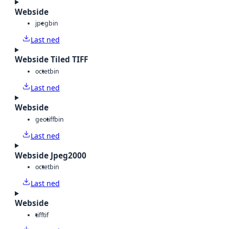
Webside
jpeg
bin
Last ned
Webside Tiled TIFF
octet
bin
Last ned
Webside
geotiff
bin
Last ned
Webside Jpeg2000
octet
bin
Last ned
Webside
tiff
tif