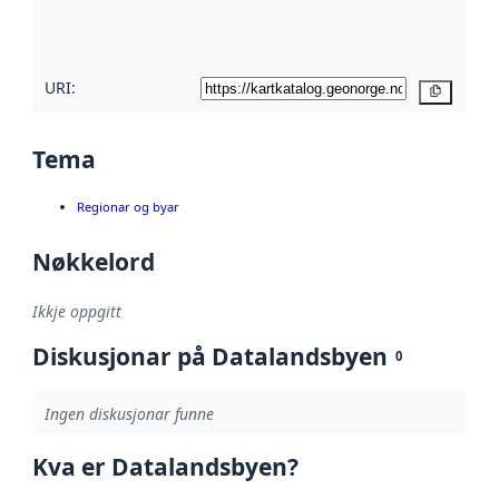
metadatakvalitet
her
URI:
Kopier
Tema
Regionar og byar
Nøkkelord
Ikkje oppgitt
Diskusjonar på Datalandsbyen
0
Ingen diskusjonar funne
Kva er Datalandsbyen?