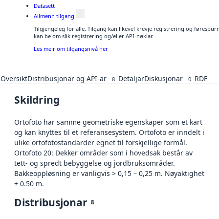
Datasett
Allmenn tilgang
Tilgjengeleg for alle. Tilgang kan likevel krevje registrering og førespu
kan be om slik registrering og/eller API-nøklar.
Les meir om tilgangsnivå her
Oversikt
Distribusjonar og API-ar
Detaljar
Diskusjonar
RDF
8
0
Skildring
Ortofoto har samme geometriske egenskaper som et kart
og kan knyttes til et referansesystem. Ortofoto er inndelt i
ulike ortofotostandarder egnet til forskjellige formål.
Ortofoto 20: Dekker områder som i hovedsak består av
tett- og spredt bebyggelse og jordbruksområder.
Bakkeoppløsning er vanligvis > 0,15 – 0,25 m. Nøyaktighet
± 0.50 m.
Distribusjonar
8