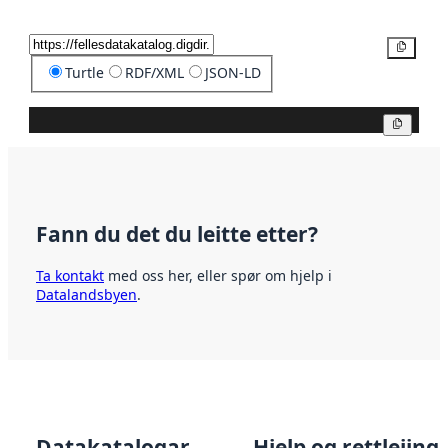
Kopier
Turtle
RDF/XML
JSON-LD
Kopier
Fann du det du leitte etter?
Ta kontakt
med oss her, eller spør om hjelp i
Datalandsbyen
.
Datakatalogar
Hjelp og rettleiing