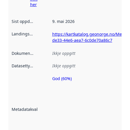
her
Sist oppdatert
:
9. mai 2026
Landingsside
:
https://kartkatalog.geonorge.no/Metad
de33-44e6-aea7-6c0de70a86c7
Dokumentasjon
:
Ikkje oppgitt
Datasettype
:
Ikkje oppgitt
God (60%)
Metadatakvalitet
er ein indikator
på kor godt
datasettene er
beskrive ved
Metadatakvalitet
:
hjelp av
metadata.
Les meir om