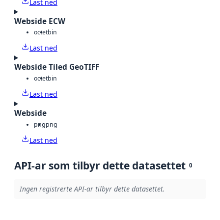
Last ned
Webside ECW
octet
bin
Last ned
Webside Tiled GeoTIFF
octet
bin
Last ned
Webside
png
png
Last ned
API-ar som tilbyr dette datasettet
0
Ingen registrerte API-ar tilbyr dette datasettet.