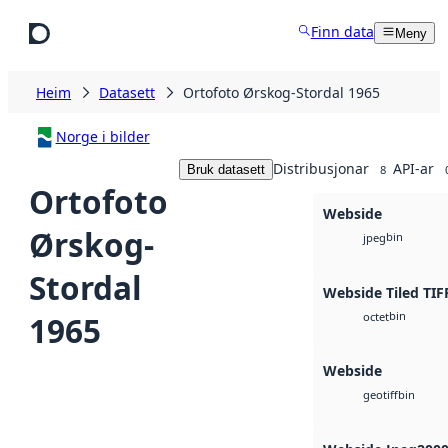
Hopp til hovudinnhald
Finn data
Meny
Heim
Datasett
Ortofoto Ørskog-Stordal 1965
Norge i bilder
Distribusjonar
API-ar
Bruk datasett
8
Ortofoto
Webside
Ørskog-
bin
jpeg
Stordal
Webside Tiled TIF
bin
1965
octet
Webside
bin
geotiff