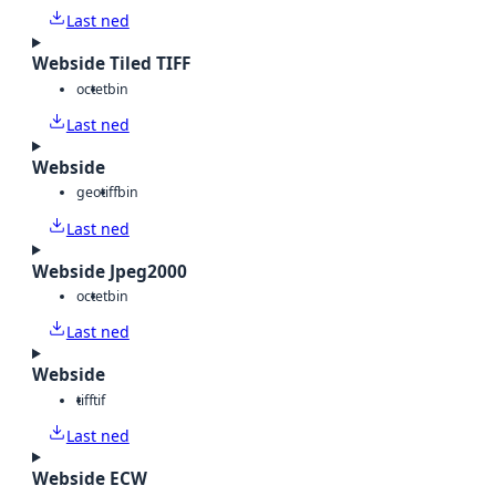
Last ned
Webside Tiled TIFF
octet
bin
Last ned
Webside
geotiff
bin
Last ned
Webside Jpeg2000
octet
bin
Last ned
Webside
tiff
tif
Last ned
Webside ECW