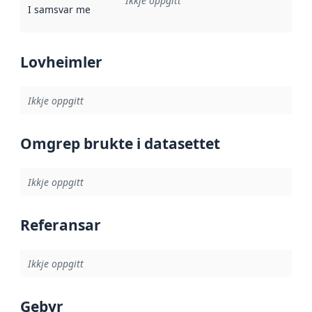
Ikkje oppgitt
I samsvar med
:
Referanse til ei implementeringsregel eller an
Lovheimler
Ikkje oppgitt
Omgrep brukte i datasettet
Ikkje oppgitt
Referansar
Ikkje oppgitt
Gebyr