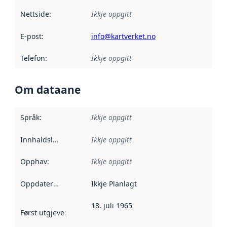
Nettside
:
Ikkje oppgitt
E-post
:
info@kartverket.no
Telefon
:
Ikkje oppgitt
Om dataane
Språk
:
Ikkje oppgitt
Innhaldsleverandørar
Ikkje oppgitt
:
Opphav
:
Ikkje oppgitt
Oppdateringsfrekvens
Ikkje Planlagt
:
18. juli 1965
Først utgjeve
:
Denne datoen seier når dataa i dette datasettet 