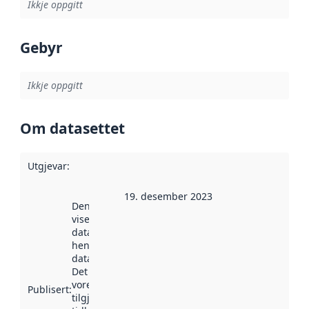
Ikkje oppgitt
Gebyr
Ikkje oppgitt
Om datasettet
Utgjevar
:
19. desember 2023
Denne datoen
viser når
datasettet vart
henta inn av
data.norge.no.
Det kan ha
vore
Publisert
:
tilgjengeleg