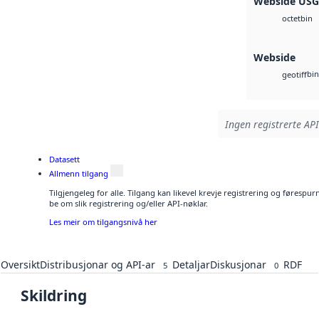
Webside US
bin
octet
Webside
bin
geotiff
Ingen registrerte API
Datasett
Allmenn tilgang
Tilgjengeleg for alle. Tilgang kan likevel krevje registrering og førespu
be om slik registrering og/eller API-nøklar.
Les meir om tilgangsnivå her
Oversikt
Distribusjonar og API-ar
Detaljar
Diskusjonar
RDF
5
0
Skildring