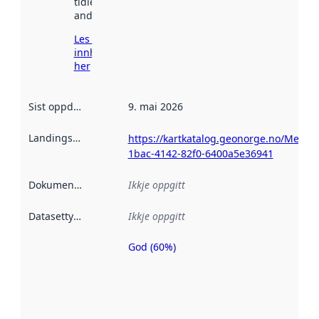
tidlegare
andre stader.
Les meir om
innhenting
her
Sist oppdatert
:
9. mai 2026
Landingsside
:
https://kartkatalog.geonorge.no/Metad
1bac-4142-82f0-6400a5e36941
Dokumentasjon
:
Ikkje oppgitt
Datasettype
:
Ikkje oppgitt
God (60%)
Metadatakvalitet
er ein indikator
på kor godt
datasettene er
beskrive ved