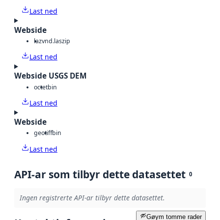
Last ned
Webside
laz
vnd.laszip
Last ned
Webside USGS DEM
octet
bin
Last ned
Webside
geotiff
bin
Last ned
API-ar som tilbyr dette datasettet
0
Ingen registrerte API-ar tilbyr dette datasettet.
Gøym tomme rader