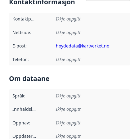
Kontaktinformasjon
Kontaktpunkt
:
Ikkje oppgitt
Nettside
:
Ikkje oppgitt
E-post
:
hoydedata@kartverket.no
Telefon
:
Ikkje oppgitt
Om dataane
Språk
:
Ikkje oppgitt
Innhaldsleverandørar
Ikkje oppgitt
:
Opphav
:
Ikkje oppgitt
Oppdateringsfrekvens
Ikkje oppgitt
: