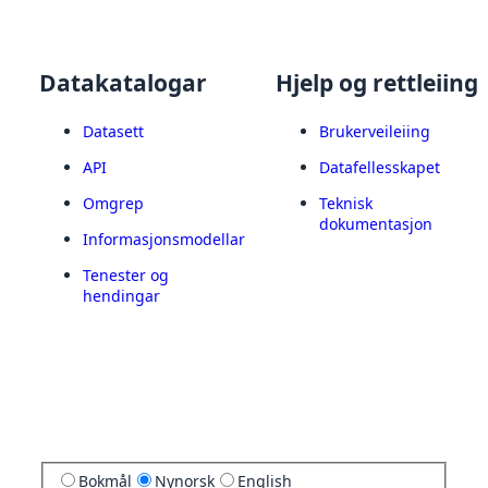
Datakatalogar
Hjelp og rettleiing
Datasett
Brukerveileiing
API
Datafellesskapet
Omgrep
Teknisk
dokumentasjon
Informasjonsmodellar
Tenester og
hendingar
Bokmål
Nynorsk
English