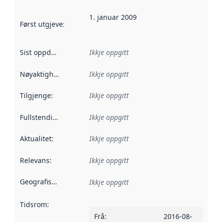
1. januar 2009
Først utgjeve
:
Denne datoen seier når dataa i dette datasettet 
Sist oppdatert
:
Ikkje oppgitt
Nøyaktigheit
:
Ikkje oppgitt
Tilgjenge
:
Ikkje oppgitt
Fullstendigheit
:
Ikkje oppgitt
Aktualitet
:
Ikkje oppgitt
Relevans
:
Ikkje oppgitt
Geografisk område
:
Ikkje oppgitt
Tidsrom
:
Frå
:
2016-08-