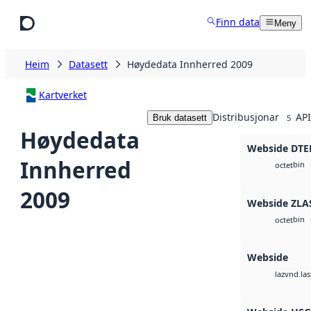
Hopp til hovudinnhald
Finn data
Meny
Heim
Datasett
Høydedata Innherred 2009
Kartverket
Distribusjonar
API
Bruk datasett
5
Høydedata
Webside DTE
Innherred
bin
octet
2009
Webside ZLA
bin
octet
Webside
vnd.las
laz