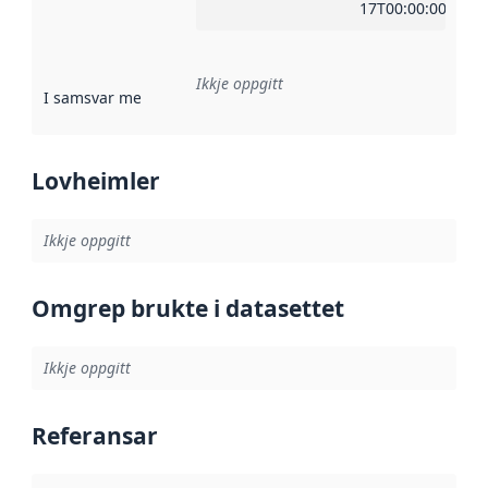
17T00:00:00Z
Ikkje oppgitt
I samsvar med
:
Referanse til ei implementeringsregel eller an
Lovheimler
Ikkje oppgitt
Omgrep brukte i datasettet
Ikkje oppgitt
Referansar