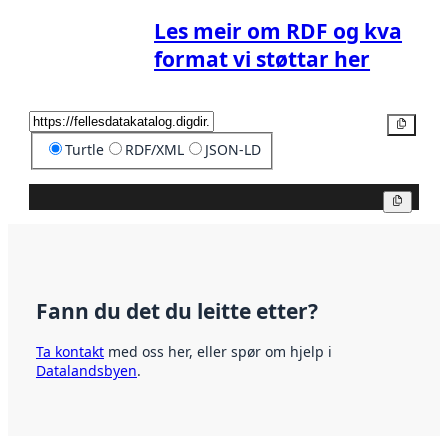
Les meir om RDF og kva
format vi støttar her
Kopier
Turtle
RDF/XML
JSON-LD
Kopier
Fann du det du leitte etter?
Ta kontakt
med oss her, eller spør om hjelp i
Datalandsbyen
.