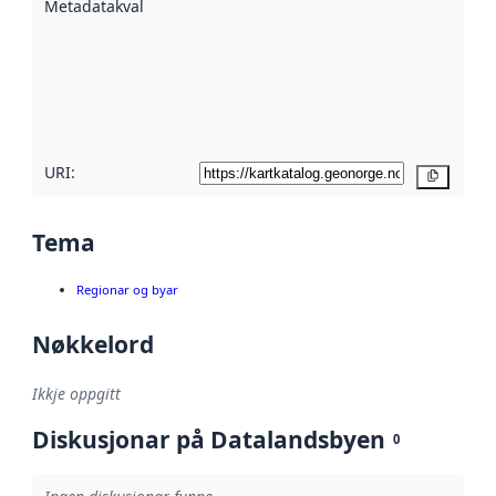
Metadatakvalitet
:
hjelp av
metadata.
Les meir om
metadatakvalitet
her
URI:
Kopier
Tema
Regionar og byar
Nøkkelord
Ikkje oppgitt
Diskusjonar på Datalandsbyen
0