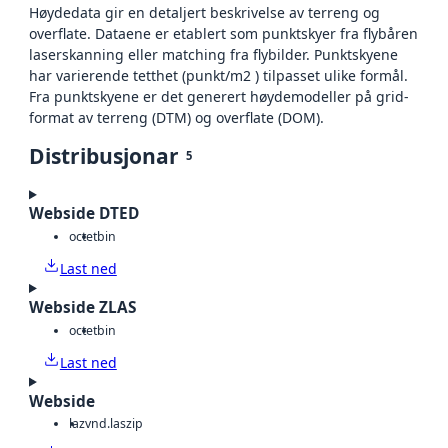
Høydedata gir en detaljert beskrivelse av terreng og
overflate. Dataene er etablert som punktskyer fra flybåren
laserskanning eller matching fra flybilder. Punktskyene
har varierende tetthet (punkt/m2 ) tilpasset ulike formål.
Fra punktskyene er det generert høydemodeller på grid-
format av terreng (DTM) og overflate (DOM).
Distribusjonar
5
Webside DTED
octet
bin
Last ned
Webside ZLAS
octet
bin
Last ned
Webside
laz
vnd.laszip