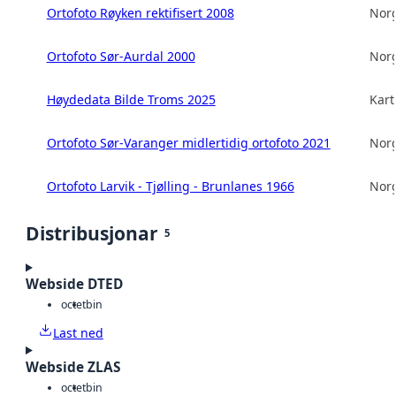
Ortofoto Røyken rektifisert 2008
Norg
Ortofoto Sør-Aurdal 2000
Norg
Høydedata Bilde Troms 2025
Kart
Ortofoto Sør-Varanger midlertidig ortofoto 2021
Norg
Ortofoto Larvik - Tjølling - Brunlanes 1966
Norg
Distribusjonar
5
Webside DTED
octet
bin
Last ned
Webside ZLAS
octet
bin