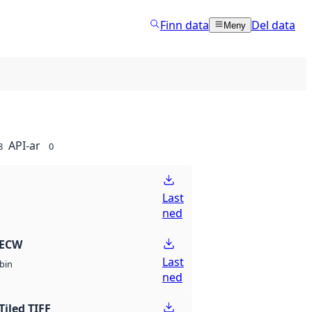
Finn data
Del data
Meny
API-ar
8
0
Last
ned
 ECW
Last
bin
ned
Tiled TIFF