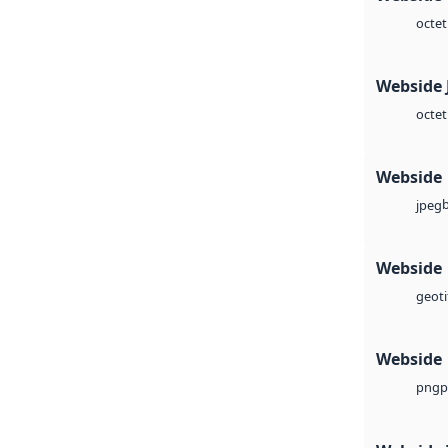
octet
Webside 
octet
Webside
jpeg
Webside
geoti
Webside
p
png