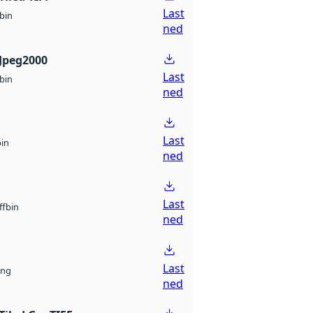
Last
bin
ned
Jpeg2000
Last
bin
ned
Last
bin
ned
Last
bin
ff
ned
Last
ng
ned