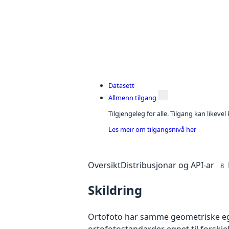
Datasett
Allmenn tilgang
Tilgjengeleg for alle. Tilgang kan likeve
Les meir om tilgangsnivå her
Oversikt
Distribusjonar og API-ar
8
Skildring
Ortofoto har samme geometriske egen
ortofotostandarder egnet til forskjel