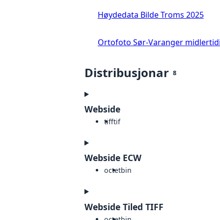
Høydedata Bilde Troms 2025
Ortofoto Sør-Varanger midlertid
Distribusjonar
8
Webside
tiff
tif
Webside ECW
octet
bin
Webside Tiled TIFF
octet
bin