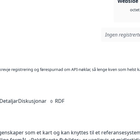
Webside 
octet
Ingen registrerte
l krevje registrering og førespurnad om API-nøklar, så lenge kven som helst ka
Detaljar
Diskusjonar
RDF
0
skaper som et kart og kan knyttes til et referansesystem. 
lige formål. «Rektifiserte flybilder» er vanligvis et midlert