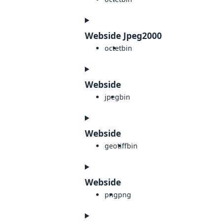
Webside Jpeg2000
octet
bin
Webside
jpeg
bin
Webside
geotiff
bin
Webside
png
png