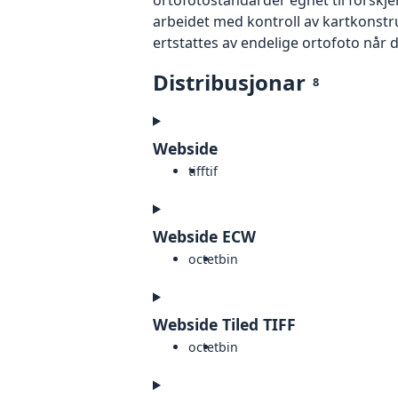
arbeidet med kontroll av kartkonstruk
ertstattes av endelige ortofoto når 
Distribusjonar
8
Webside
tiff
tif
Webside ECW
octet
bin
Webside Tiled TIFF
octet
bin