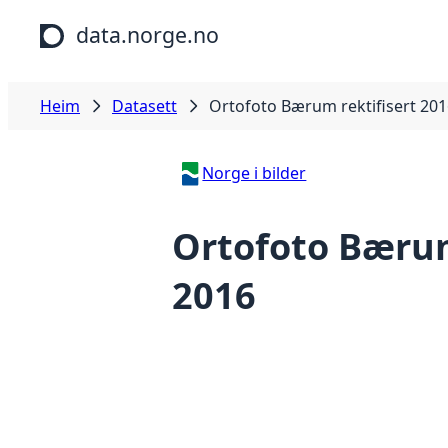
Hopp til hovudinnhald
data.norge.no
Heim
Datasett
Ortofoto Bærum rektifisert 20
Norge i bilder
Ortofoto Bærum
2016