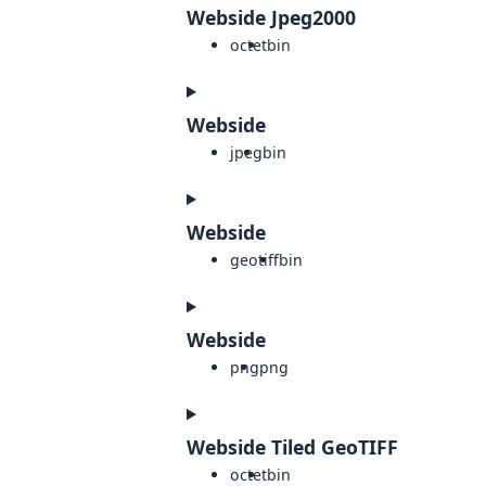
Webside Jpeg2000
octet
bin
Webside
jpeg
bin
Webside
geotiff
bin
Webside
png
png
Webside Tiled GeoTIFF
octet
bin