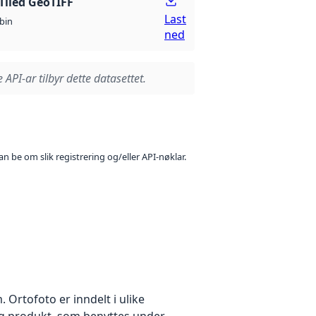
Tiled GeoTIFF
Last
bin
ned
 API-ar tilbyr dette datasettet.
n be om slik registrering og/eller API-nøklar.
Ortofoto er inndelt i ulike
idig produkt, som benyttes under