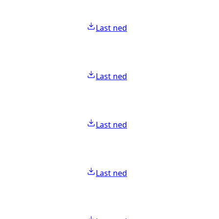
Last ned
Last ned
Last ned
Last ned