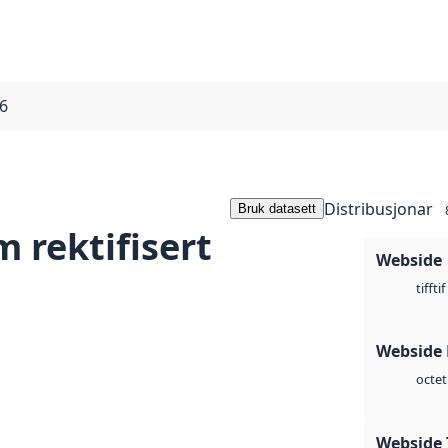
16
Distribusjonar
Bruk datasett
 rektifisert
Webside
tif
tiff
Webside
octet
Webside 