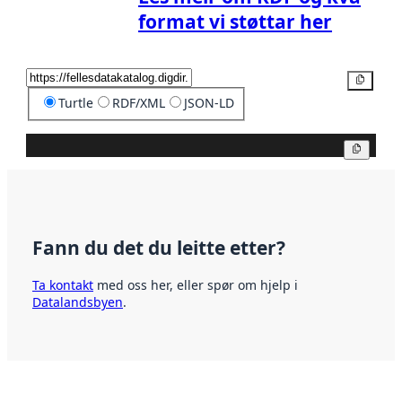
format vi støttar her
Kopier
Turtle
RDF/XML
JSON-LD
Kopier
Fann du det du leitte etter?
Ta kontakt
med oss her, eller spør om hjelp i
Datalandsbyen
.