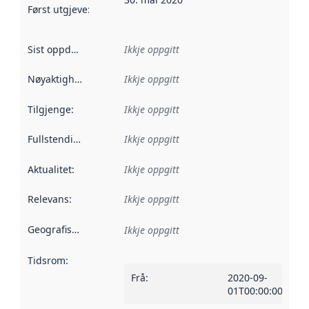
Først utgjeve
:
Denne datoen seier når dataa i dette datasettet 
Sist oppdatert
:
Ikkje oppgitt
Nøyaktigheit
:
Ikkje oppgitt
Tilgjenge
:
Ikkje oppgitt
Fullstendigheit
:
Ikkje oppgitt
Aktualitet
:
Ikkje oppgitt
Relevans
:
Ikkje oppgitt
Geografisk område
:
Ikkje oppgitt
Tidsrom
:
Frå
:
2020-09-
01T00:00:00Z