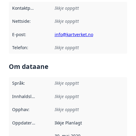
Kontaktpunkt
:
Ikkje oppgitt
Nettside
:
Ikkje oppgitt
E-post
:
info@kartverket.no
Telefon
:
Ikkje oppgitt
Om dataane
Språk
:
Ikkje oppgitt
Innhaldsleverandørar
Ikkje oppgitt
:
Opphav
:
Ikkje oppgitt
Oppdateringsfrekvens
Ikkje Planlagt
:
30. mai 2020