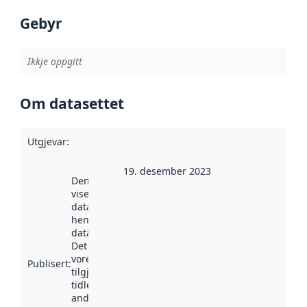
Gebyr
Ikkje oppgitt
Om datasettet
Utgjevar
:
19. desember 2023
Denne datoen
viser når
datasettet vart
henta inn av
data.norge.no.
Det kan ha
vore
Publisert
:
tilgjengeleg
tidlegare
andre stader.