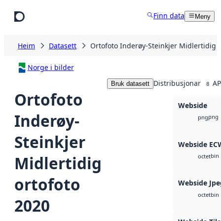
Hopp til hovudinnhald
Finn data
Meny
Heim
Datasett
Ortofoto Inderøy-Steinkjer Midlertidig 
Norge i bilder
Distribusjonar
AP
Bruk datasett
8
Ortofoto
Webside
Inderøy-
png
png
Steinkjer
Webside EC
bin
Midlertidig
octet
ortofoto
Webside Jpe
bin
octet
2020