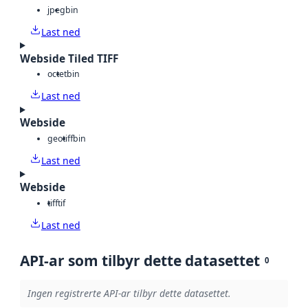
jpeg
bin
Last ned
Webside Tiled TIFF
octet
bin
Last ned
Webside
geotiff
bin
Last ned
Webside
tiff
tif
Last ned
API-ar som tilbyr dette datasettet
0
Ingen registrerte API-ar tilbyr dette datasettet.