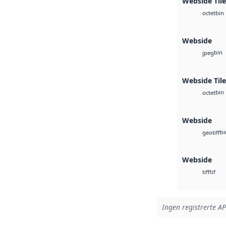
Webside Til
bin
octet
Webside
bin
jpeg
Webside Tile
bin
octet
Webside
bi
geotiff
Webside
tif
tiff
Ingen registrerte API