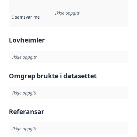
Ikkje oppgitt
I samsvar med
:
Referanse til ei implementeringsregel eller an
Lovheimler
Ikkje oppgitt
Omgrep brukte i datasettet
Ikkje oppgitt
Referansar
Ikkje oppgitt