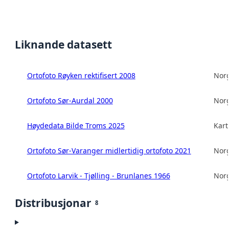
Liknande datasett
Ortofoto Røyken rektifisert 2008
Norg
Ortofoto Sør-Aurdal 2000
Norg
Høydedata Bilde Troms 2025
Kart
Ortofoto Sør-Varanger midlertidig ortofoto 2021
Norg
Ortofoto Larvik - Tjølling - Brunlanes 1966
Norg
Distribusjonar
8