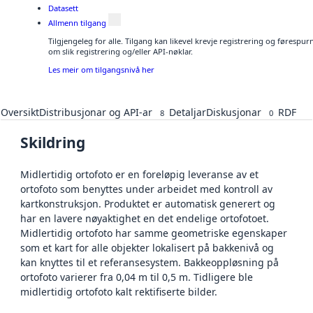
Datasett
Allmenn tilgang
Tilgjengeleg for alle. Tilgang kan likevel krevje registrering og føresp
om slik registrering og/eller API-nøklar.
Les meir om tilgangsnivå her
Oversikt
Distribusjonar og API-ar
Detaljar
Diskusjonar
RDF
8
0
Skildring
Midlertidig ortofoto er en foreløpig leveranse av et
ortofoto som benyttes under arbeidet med kontroll av
kartkonstruksjon. Produktet er automatisk generert og
har en lavere nøyaktighet en det endelige ortofotoet.
Midlertidig ortofoto har samme geometriske egenskaper
som et kart for alle objekter lokalisert på bakkenivå og
kan knyttes til et referansesystem. Bakkeoppløsning på
ortofoto varierer fra 0,04 m til 0,5 m. Tidligere ble
midlertidig ortofoto kalt rektifiserte bilder.