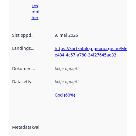
Les meir om
innhenting
her
Sist oppdatert
:
9. mai 2026
Landingsside
:
https://kartkatalog.geonorge.no/Metad
e484-4c57-a780-34f27645ae33
Dokumentasjon
:
Ikkje oppgitt
Datasettype
:
Ikkje oppgitt
God (60%)
Metadatakvalitet
er ein indikator
på kor godt
datasettene er
beskrive ved
Metadatakvalitet
:
hjelp av
metadata.