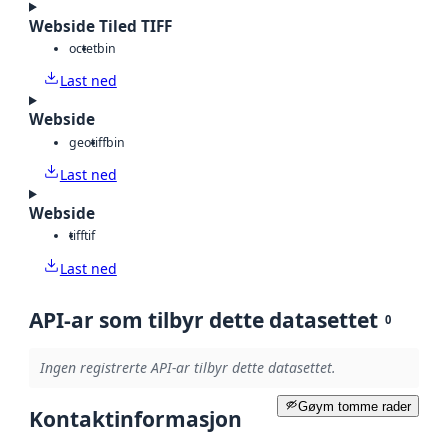
Webside Tiled TIFF
octet
bin
Last ned
Webside
geotiff
bin
Last ned
Webside
tiff
tif
Last ned
API-ar som tilbyr dette datasettet
0
Ingen registrerte API-ar tilbyr dette datasettet.
Gøym tomme rader
Kontaktinformasjon