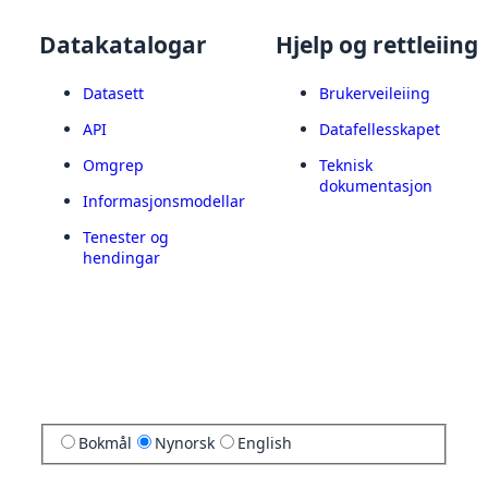
Datakatalogar
Hjelp og rettleiing
Datasett
Brukerveileiing
API
Datafellesskapet
Omgrep
Teknisk
dokumentasjon
Informasjonsmodellar
Tenester og
hendingar
Bokmål
Nynorsk
English