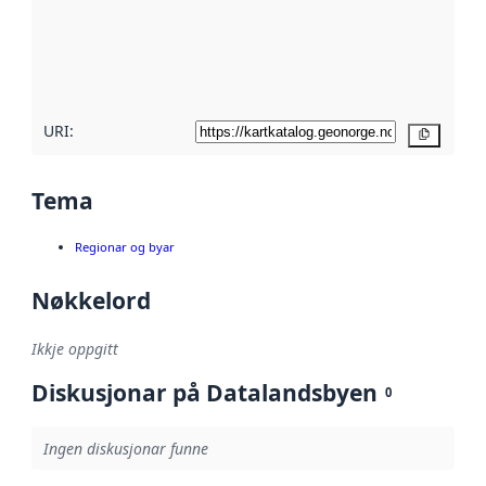
Les meir om
metadatakvalitet
her
URI:
Kopier
Tema
Regionar og byar
Nøkkelord
Ikkje oppgitt
Diskusjonar på Datalandsbyen
0
Ingen diskusjonar funne