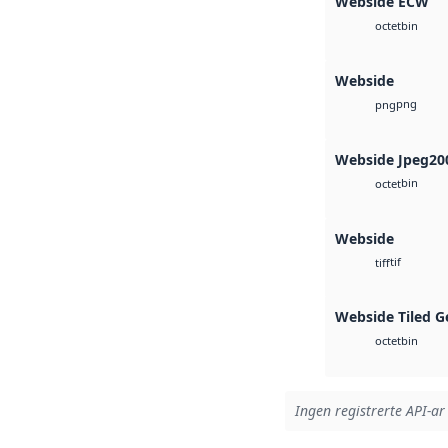
Webside ECW
bin
octet
Webside
png
png
Webside Jpeg20
bin
octet
Webside
tif
tiff
Webside Tiled G
bin
octet
Ingen registrerte API-ar 