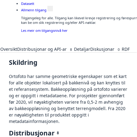
Datasett
Allmenn tilgang
Tilgjengeleg for alle. Tilgang kan likevel krevje registrering og førespu
kan be om slik registrering og/eller API-nøklar.
Les meir om tilgangsnivå her
Oversikt
Distribusjonar og API-ar
Detaljar
Diskusjonar
RDF
8
0
Skildring
Ortofoto har samme geometriske egenskaper som et kart
for alle objekter lokalisert på bakkenivå og kan knyttes til
et referansesystem. Bakkeoppløsning på ortofoto varierer
og er oppgitt i metadataene. For prosjekter gjennomført
før 2020, vil nøyaktigheten variere fra 0,5-2 m avhengig
av bakkeoppløsning og benyttet terrengmodell. Fra 2020
er nøyaktigheten til produktet oppgitt i
metadatainformasjonen.
Distribusjonar
8