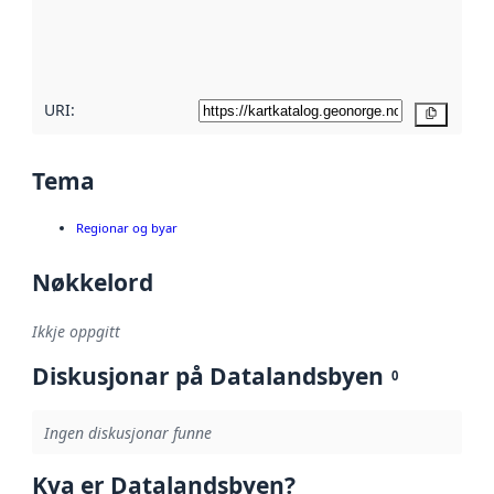
Les meir om
metadatakvalitet
her
URI:
Kopier
Tema
Regionar og byar
Nøkkelord
Ikkje oppgitt
Diskusjonar på Datalandsbyen
0
Ingen diskusjonar funne
Kva er Datalandsbyen?