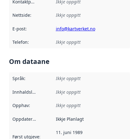
Kontaktpunkt
:
Ikkje oppgitt
Nettside
:
Ikkje oppgitt
E-post
:
info@kartverket.no
Telefon
:
Ikkje oppgitt
Om dataane
Språk
:
Ikkje oppgitt
Innhaldsleverandørar
Ikkje oppgitt
:
Opphav
:
Ikkje oppgitt
Oppdateringsfrekvens
Ikkje Planlagt
:
11. juni 1989
Først utgjeve
:
Denne datoen seier når dataa i dette datasettet 