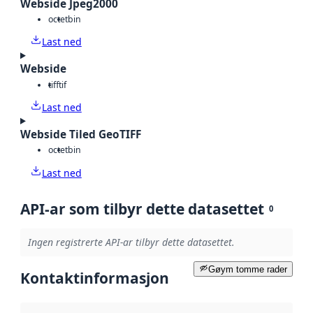
Webside Jpeg2000
octet
bin
Last ned
Webside
tiff
tif
Last ned
Webside Tiled GeoTIFF
octet
bin
Last ned
API-ar som tilbyr dette datasettet
0
Ingen registrerte API-ar tilbyr dette datasettet.
Gøym tomme rader
Kontaktinformasjon