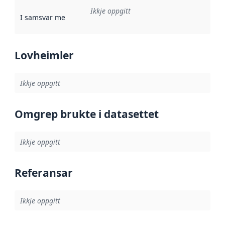
Ikkje oppgitt
I samsvar med
:
Referanse til ei implementeringsregel eller an
Lovheimler
Ikkje oppgitt
Omgrep brukte i datasettet
Ikkje oppgitt
Referansar
Ikkje oppgitt