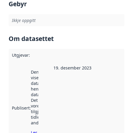
Gebyr
Ikkje oppgitt
Om datasettet
Utgjevar
:
19. desember 2023
Denne datoen
viser når
datasettet vart
henta inn av
data.norge.no.
Det kan ha
vore
Publisert
:
tilgjengeleg
tidlegare
andre stader.
Les meir om