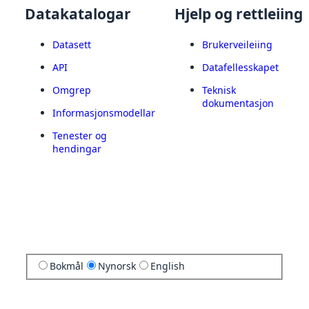
Datakatalogar
Hjelp og rettleiing
Datasett
Brukerveileiing
API
Datafellesskapet
Omgrep
Teknisk
dokumentasjon
Informasjonsmodellar
Tenester og
hendingar
Bokmål
Nynorsk
English