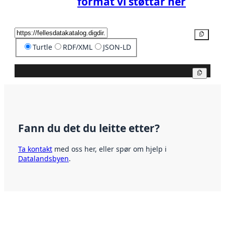
format vi støttar her
Kopier
Turtle
RDF/XML
JSON-LD
Kopier
Fann du det du leitte etter?
Ta kontakt
med oss her, eller spør om hjelp i
Datalandsbyen
.