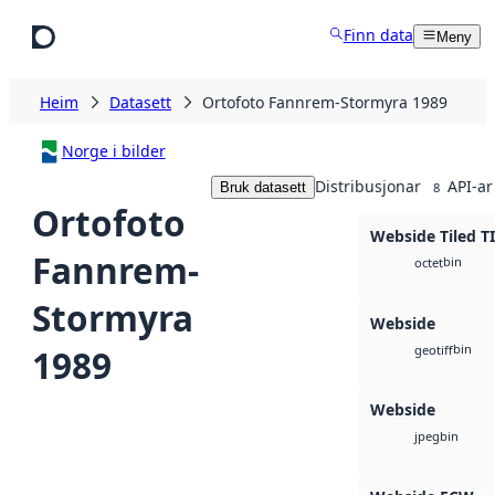
Hopp til hovudinnhald
Finn data
Meny
Heim
Datasett
Ortofoto Fannrem-Stormyra 1989
Norge i bilder
Distribusjonar
API-ar
Bruk datasett
8
Ortofoto
Webside Tiled T
Fannrem-
bin
octet
Stormyra
Webside
bin
1989
geotiff
Webside
bin
jpeg