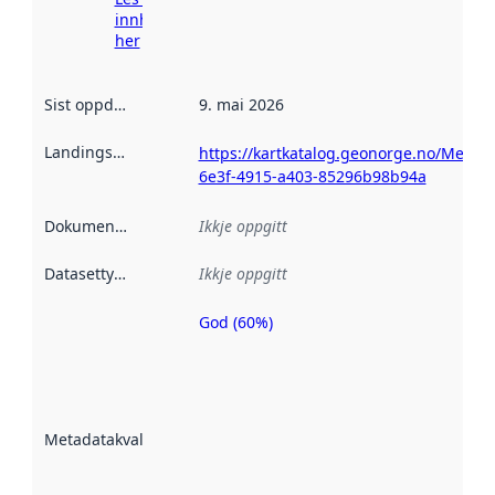
innhenting
her
Sist oppdatert
:
9. mai 2026
Landingsside
:
https://kartkatalog.geonorge.no/Metada
6e3f-4915-a403-85296b98b94a
Dokumentasjon
:
Ikkje oppgitt
Datasettype
:
Ikkje oppgitt
God (60%)
Metadatakvalitet
er ein indikator
på kor godt
datasettene er
beskrive ved
Metadatakvalitet
:
hjelp av
metadata.