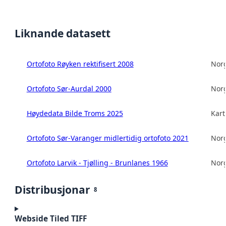
Liknande datasett
Ortofoto Røyken rektifisert 2008
Norg
Ortofoto Sør-Aurdal 2000
Norg
Høydedata Bilde Troms 2025
Kart
Ortofoto Sør-Varanger midlertidig ortofoto 2021
Norg
Ortofoto Larvik - Tjølling - Brunlanes 1966
Norg
Distribusjonar
8
Webside Tiled TIFF