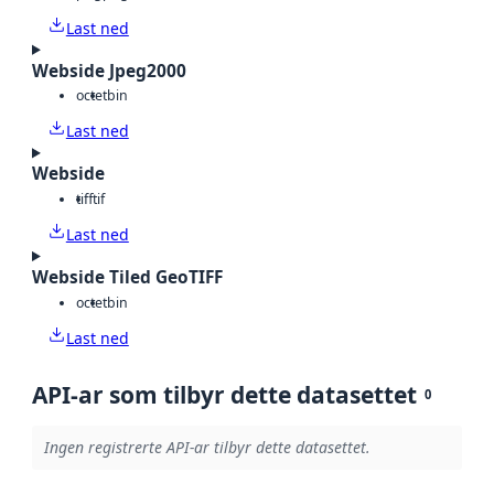
Last ned
Webside Jpeg2000
octet
bin
Last ned
Webside
tiff
tif
Last ned
Webside Tiled GeoTIFF
octet
bin
Last ned
API-ar som tilbyr dette datasettet
0
Ingen registrerte API-ar tilbyr dette datasettet.