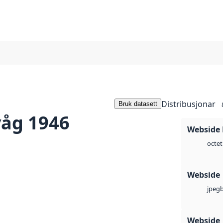
Distribusjonar
Bruk datasett
våg 1946
Webside
octet
Webside
jpeg
Webside