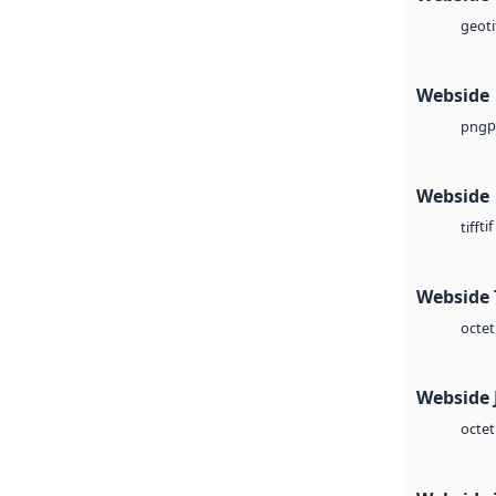
geoti
Webside
p
png
Webside
tif
tiff
Webside 
octet
Webside 
octet