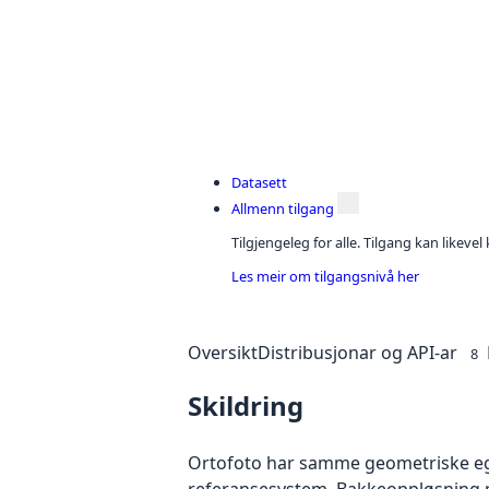
Datasett
Allmenn tilgang
Tilgjengeleg for alle. Tilgang kan likeve
Les meir om tilgangsnivå her
Oversikt
Distribusjonar og API-ar
8
Skildring
Ortofoto har samme geometriske egen
referansesystem. Bakkeoppløsning på