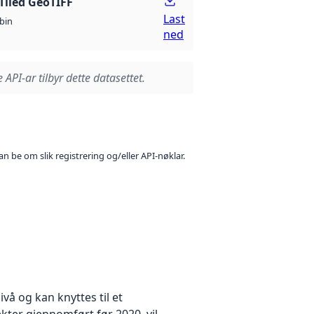
Tiled GeoTIFF
Last
bin
ned
 API-ar tilbyr dette datasettet.
n be om slik registrering og/eller API-nøklar.
å og kan knyttes til et
kter gjennomført før 2020, vil