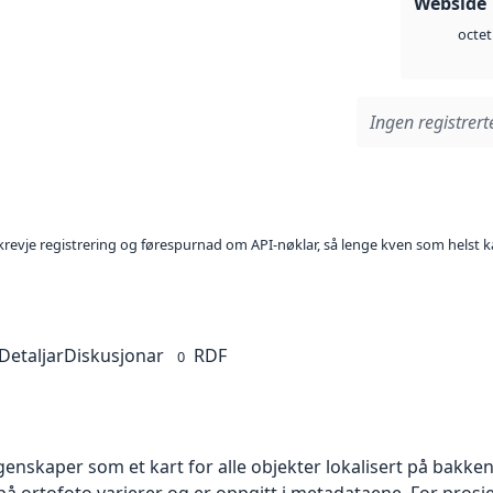
Webside 
octet
Ingen registrerte
l krevje registrering og førespurnad om API-nøklar, så lenge kven som helst ka
Detaljar
Diskusjonar
RDF
0
skaper som et kart for alle objekter lokalisert på bakkeniv
 ortofoto varierer og er oppgitt i metadataene. For prosje