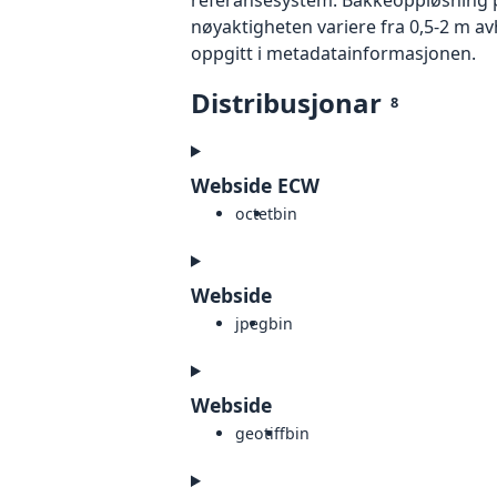
nøyaktigheten variere fra 0,5-2 m a
oppgitt i metadatainformasjonen.
Distribusjonar
8
Webside ECW
octet
bin
Webside
jpeg
bin
Webside
geotiff
bin