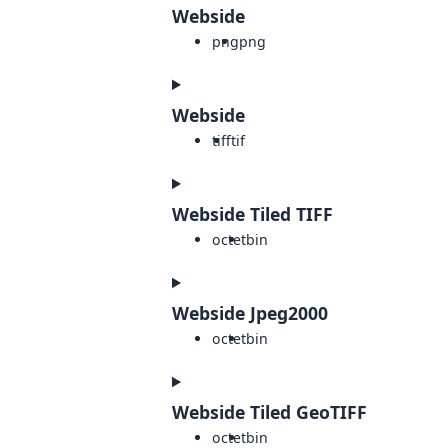
Webside
png
png
Webside
tiff
tif
Webside Tiled TIFF
octet
bin
Webside Jpeg2000
octet
bin
Webside Tiled GeoTIFF
octet
bin