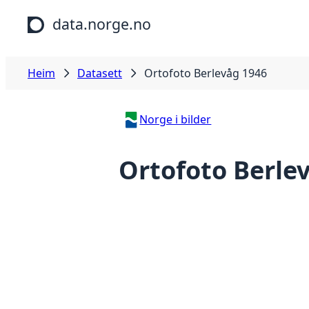
Hopp til hovudinnhald
data.norge.no
Heim
Datasett
Ortofoto Berlevåg 1946
Norge i bilder
Ortofoto Berle