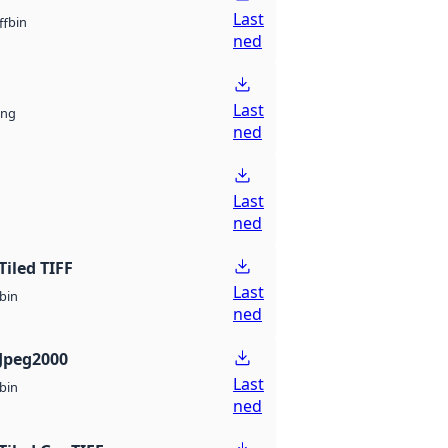
Last
bin
ff
ned
Last
ng
ned
Last
ned
Tiled TIFF
Last
bin
ned
Jpeg2000
Last
bin
ned