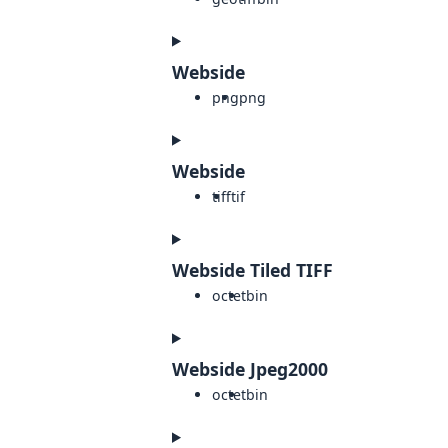
Webside
png
png
Webside
tiff
tif
Webside Tiled TIFF
octet
bin
Webside Jpeg2000
octet
bin