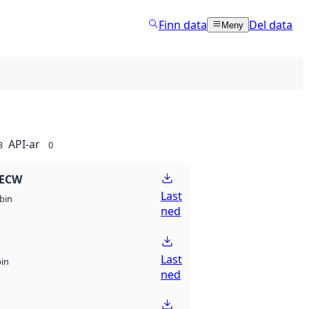
Finn data
Del data
Meny
API-ar
8
0
 ECW
Last
bin
ned
Last
bin
ned