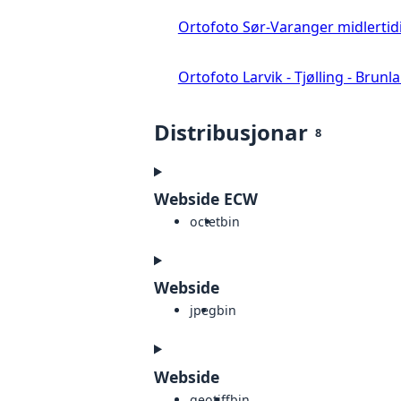
Ortofoto Sør-Varanger midlertid
Ortofoto Larvik - Tjølling - Brunl
Distribusjonar
8
Webside ECW
octet
bin
Webside
jpeg
bin
Webside
geotiff
bin