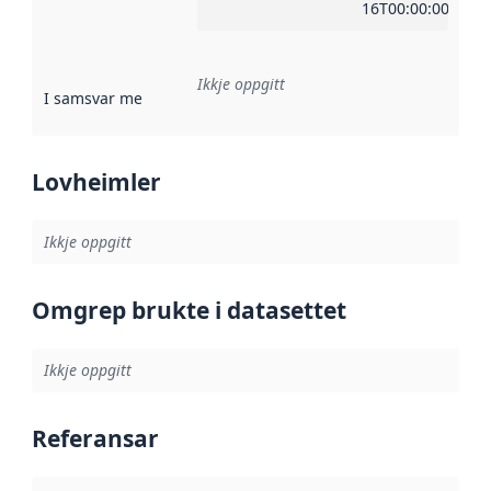
16T00:00:00Z
Ikkje oppgitt
I samsvar med
:
Referanse til ei implementeringsregel eller an
Lovheimler
Ikkje oppgitt
Omgrep brukte i datasettet
Ikkje oppgitt
Referansar