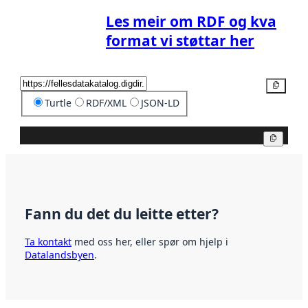
Les meir om RDF og kva
format vi støttar her
Kopier
Turtle
RDF/XML
JSON-LD
Kopier
Fann du det du leitte etter?
Ta kontakt
med oss her, eller spør om hjelp i
Datalandsbyen
.