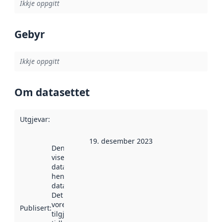
Ikkje oppgitt
Gebyr
Ikkje oppgitt
Om datasettet
Utgjevar
:
19. desember 2023
Denne datoen
viser når
datasettet vart
henta inn av
data.norge.no.
Det kan ha
vore
Publisert
:
tilgjengeleg