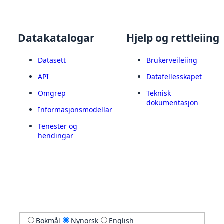
Datakatalogar
Hjelp og rettleiing
Datasett
Brukerveileiing
API
Datafellesskapet
Omgrep
Teknisk
dokumentasjon
Informasjonsmodellar
Tenester og
hendingar
Bokmål
Nynorsk
English