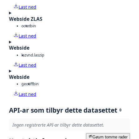
Last ned
Webside ZLAS
octet
bin
Last ned
Webside
laz
vnd.laszip
Last ned
Webside
geotiff
bin
Last ned
API-ar som tilbyr dette datasettet
0
Ingen registrerte API-ar tilbyr dette datasettet.
Gøym tomme rader