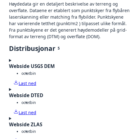
Høydedata gir en detaljert beskrivelse av terreng og
overflate. Dataene er etablert som punktskyer fra flybåren
laserskanning eller matching fra flybilder. Punktskyene
har varierende tetthet (punkt/m2 ) tilpasset ulike formål.
Fra punktskyene er det generert høydemodeller på grid-
format av terreng (DTM) og overflate (DOM).
Distribusjonar
5
Webside USGS DEM
octet
bin
Last ned
Webside DTED
octet
bin
Last ned
Webside ZLAS
octet
bin