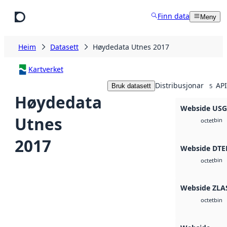
Hopp til hovudinnhald
Finn data
Meny
Heim
Datasett
Høydedata Utnes 2017
Kartverket
Distribusjonar
API
Bruk datasett
5
Høydedata
Webside US
Utnes
bin
octet
2017
Webside DTE
bin
octet
Webside ZLA
bin
octet