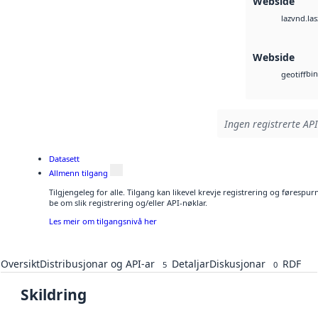
Webside
vnd.las
laz
Webside
bin
geotiff
Ingen registrerte API
Datasett
Allmenn tilgang
Tilgjengeleg for alle. Tilgang kan likevel krevje registrering og førespu
be om slik registrering og/eller API-nøklar.
Les meir om tilgangsnivå her
Oversikt
Distribusjonar og API-ar
Detaljar
Diskusjonar
RDF
5
0
Skildring