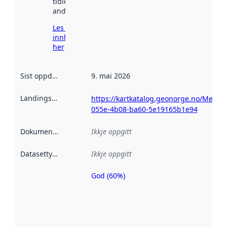
tidlegare
andre stader.
Les meir om
innhenting
her
Sist oppdatert
:
9. mai 2026
Landingsside
:
https://kartkatalog.geonorge.no/Metad
055e-4b08-ba60-5e19165b1e94
Dokumentasjon
:
Ikkje oppgitt
Datasettype
:
Ikkje oppgitt
God (60%)
Metadatakvalitet
er ein indikator
på kor godt
datasettene er
beskrive ved