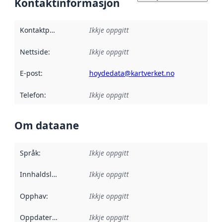
Kontaktinformasjon
Kontaktpunkt
:
Ikkje oppgitt
Nettside
:
Ikkje oppgitt
E-post
:
hoydedata@kartverket.no
Telefon
:
Ikkje oppgitt
Om dataane
Språk
:
Ikkje oppgitt
Innhaldsleverandørar
Ikkje oppgitt
:
Opphav
:
Ikkje oppgitt
Oppdateringsfrekvens
Ikkje oppgitt
: