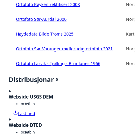
Ortofoto Røyken rektifisert 2008
Norg
Ortofoto Sør-Aurdal 2000
Norg
Høydedata Bilde Troms 2025
Kart
Ortofoto Sør-Varanger midlertidig ortofoto 2021
Norg
Ortofoto Larvik - Tjølling - Brunlanes 1966
Norg
Distribusjonar
5
Webside USGS DEM
octet
bin
Last ned
Webside DTED
octet
bin