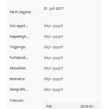
21. juli 2017
Først utgjeve
:
Denne datoen seier når dataa i dette datasettet 
Sist oppdatert
:
Ikkje oppgitt
Nøyaktigheit
:
Ikkje oppgitt
Tilgjenge
:
Ikkje oppgitt
Fullstendigheit
:
Ikkje oppgitt
Aktualitet
:
Ikkje oppgitt
Relevans
:
Ikkje oppgitt
Geografisk område
:
Ikkje oppgitt
Tidsrom
:
Frå
:
2018-01-