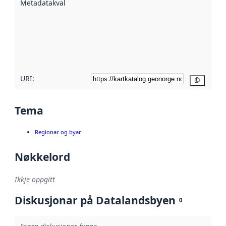
Metadatakvalitet
:
hjelp av
metadata.
Les meir om
metadatakvalitet
her
URI:
Kopier
Tema
Regionar og byar
Nøkkelord
Ikkje oppgitt
Diskusjonar på Datalandsbyen
0