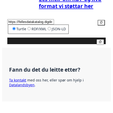
format vi støttar her
Kopier
Turtle
RDF/XML
JSON-LD
Kopier
Fann du det du leitte etter?
Ta kontakt
med oss her, eller spør om hjelp i
Datalandsbyen
.