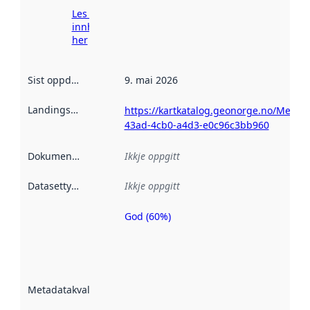
Les meir om
innhenting
her
Sist oppdatert
:
9. mai 2026
Landingsside
:
https://kartkatalog.geonorge.no/Metad
43ad-4cb0-a4d3-e0c96c3bb960
Dokumentasjon
:
Ikkje oppgitt
Datasettype
:
Ikkje oppgitt
God (60%)
Metadatakvalitet
er ein indikator
på kor godt
datasettene er
beskrive ved
Metadatakvalitet
:
hjelp av
metadata.