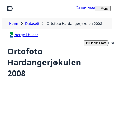
Hopp til hovudinnhald
Finn data
Meny
Heim
Datasett
Ortofoto Hardangerjøkulen 2008
Norge i bilder
Dis
Bruk datasett
Ortofoto
Hardangerjøkulen
2008