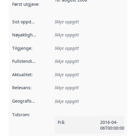
Først utgjeve
:
Denne datoen seier når dataa i dette datasettet 
Sist oppdatert
:
Ikkje oppgitt
Nøyaktigheit
:
Ikkje oppgitt
Tilgjenge
:
Ikkje oppgitt
Fullstendigheit
:
Ikkje oppgitt
Aktualitet
:
Ikkje oppgitt
Relevans
:
Ikkje oppgitt
Geografisk område
:
Ikkje oppgitt
Tidsrom
:
Frå
:
2016-04-
06T00:00:00Z