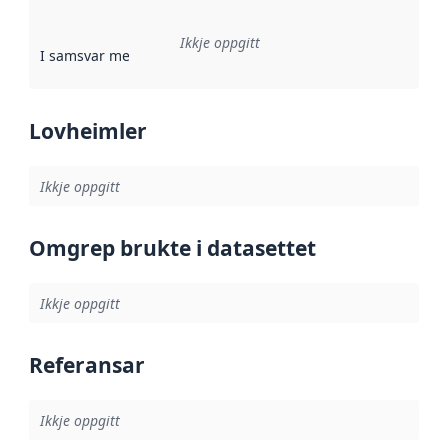
Ikkje oppgitt
I samsvar med
:
Referanse til ei implementeringsregel eller an
Lovheimler
Ikkje oppgitt
Omgrep brukte i datasettet
Ikkje oppgitt
Referansar
Ikkje oppgitt