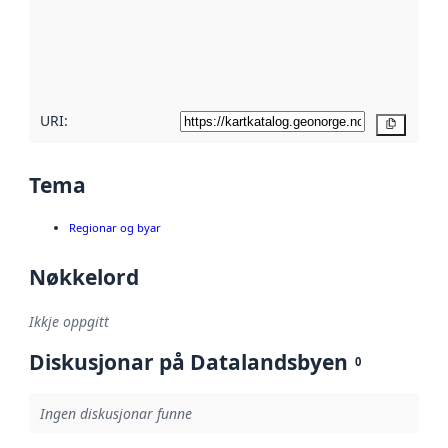
Les meir om
metadatakvalitet
her
URI:
Kopier
Tema
Regionar og byar
Nøkkelord
Ikkje oppgitt
Diskusjonar på Datalandsbyen
0
Ingen diskusjonar funne