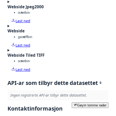
Webside Jpeg2000
octet
bin
Last ned
Webside
geotiff
bin
Last ned
Webside Tiled TIFF
octet
bin
Last ned
API-ar som tilbyr dette datasettet
0
Ingen registrerte API-ar tilbyr dette datasettet.
Gøym tomme rader
Kontaktinformasjon