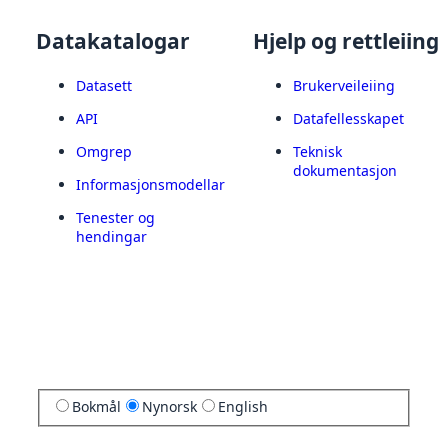
Datakatalogar
Hjelp og rettleiing
Datasett
Brukerveileiing
API
Datafellesskapet
Omgrep
Teknisk
dokumentasjon
Informasjonsmodellar
Tenester og
hendingar
Bokmål
Nynorsk
English