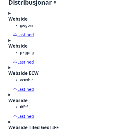
Distribusjonar
8
Webside
jpeg
bin
Last ned
Webside
png
png
Last ned
Webside ECW
octet
bin
Last ned
Webside
tiff
tif
Last ned
Webside Tiled GeoTIFF