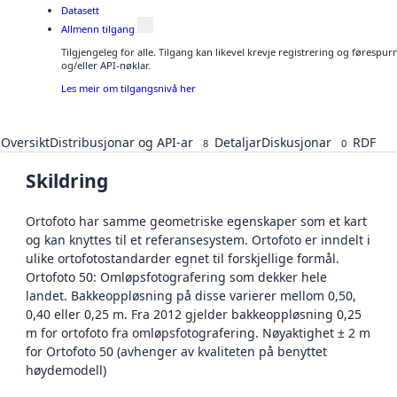
Datasett
Allmenn tilgang
Tilgjengeleg for alle. Tilgang kan likevel krevje registrering og førespu
og/eller API-nøklar.
Les meir om tilgangsnivå her
Oversikt
Distribusjonar og API-ar
Detaljar
Diskusjonar
RDF
8
0
Skildring
Ortofoto har samme geometriske egenskaper som et kart
og kan knyttes til et referansesystem. Ortofoto er inndelt i
ulike ortofotostandarder egnet til forskjellige formål.
Ortofoto 50: Omløpsfotografering som dekker hele
landet. Bakkeoppløsning på disse varierer mellom 0,50,
0,40 eller 0,25 m. Fra 2012 gjelder bakkeoppløsning 0,25
m for ortofoto fra omløpsfotografering. Nøyaktighet ± 2 m
for Ortofoto 50 (avhenger av kvaliteten på benyttet
høydemodell)