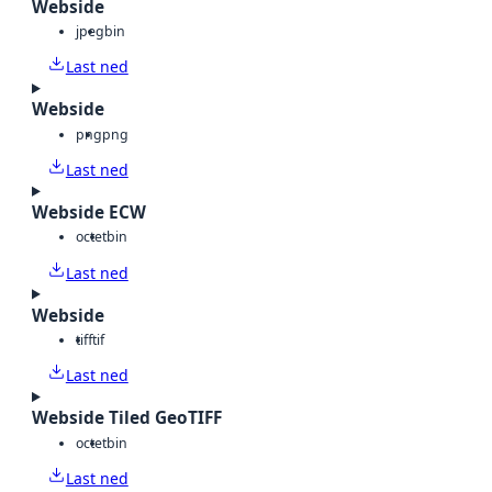
Webside
jpeg
bin
Last ned
Webside
png
png
Last ned
Webside ECW
octet
bin
Last ned
Webside
tiff
tif
Last ned
Webside Tiled GeoTIFF
octet
bin
Last ned