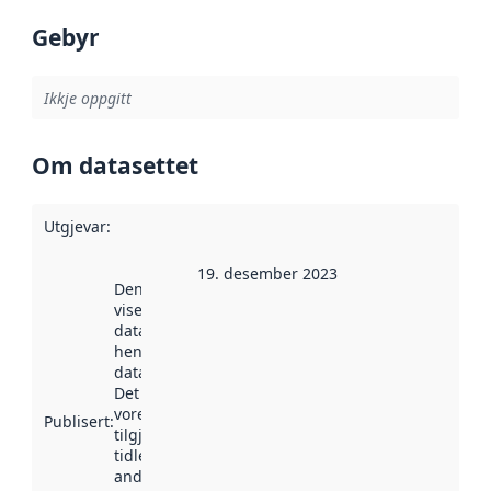
Gebyr
Ikkje oppgitt
Om datasettet
Utgjevar
:
19. desember 2023
Denne datoen
viser når
datasettet vart
henta inn av
data.norge.no.
Det kan ha
vore
Publisert
:
tilgjengeleg
tidlegare
andre stader.