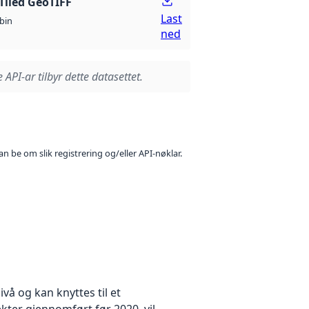
Tiled GeoTIFF
Last
bin
ned
 API-ar tilbyr dette datasettet.
n be om slik registrering og/eller API-nøklar.
å og kan knyttes til et
kter gjennomført før 2020, vil