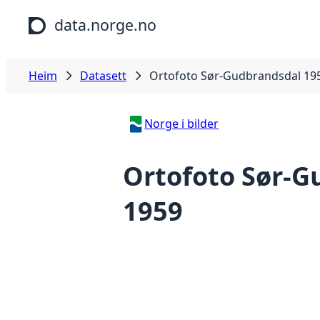
Hopp til hovudinnhald
data.norge.no
Heim
Datasett
Ortofoto Sør-Gudbrandsdal 19
Norge i bilder
Ortofoto Sør-G
1959