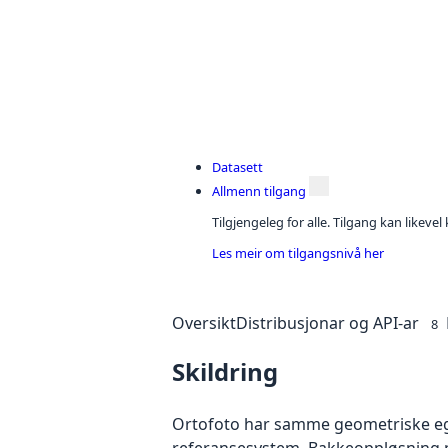
Datasett
Allmenn tilgang
Tilgjengeleg for alle. Tilgang kan likeve
Les meir om tilgangsnivå her
Oversikt
Distribusjonar og API-ar
8
Skildring
Ortofoto har samme geometriske egen
referansesystem. Bakkeoppløsning på