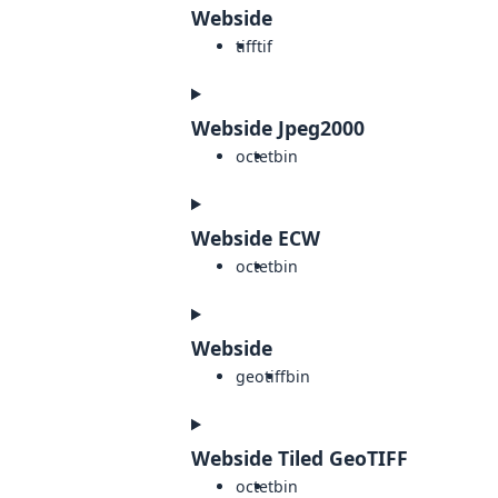
Webside
tiff
tif
Webside Jpeg2000
octet
bin
Webside ECW
octet
bin
Webside
geotiff
bin
Webside Tiled GeoTIFF
octet
bin