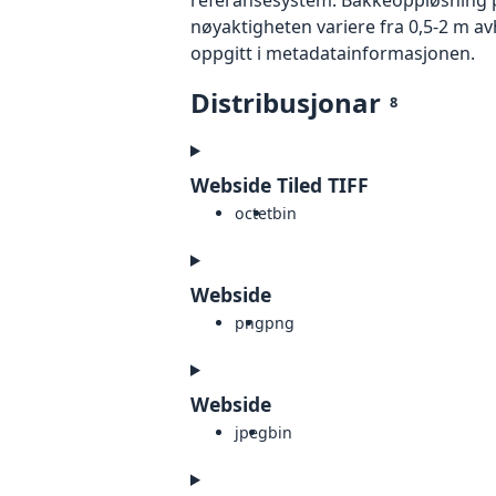
nøyaktigheten variere fra 0,5-2 m a
oppgitt i metadatainformasjonen.
Distribusjonar
8
Webside Tiled TIFF
octet
bin
Webside
png
png
Webside
jpeg
bin