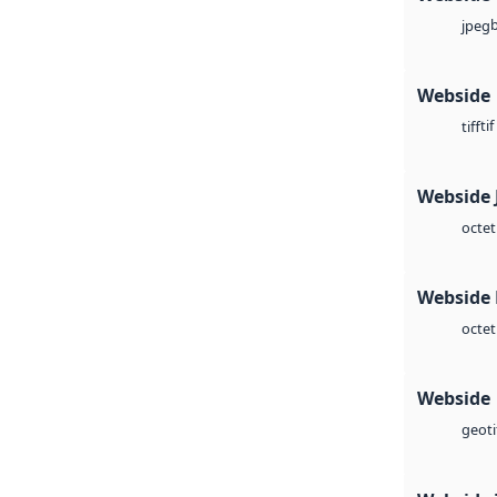
jpeg
Webside
tif
tiff
Webside 
octet
Webside
octet
Webside
geoti