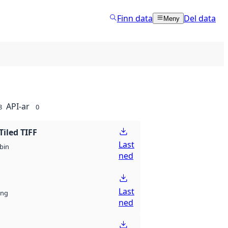
Finn data
Del data
Meny
API-ar
8
0
Tiled TIFF
Last
bin
ned
Last
ng
ned