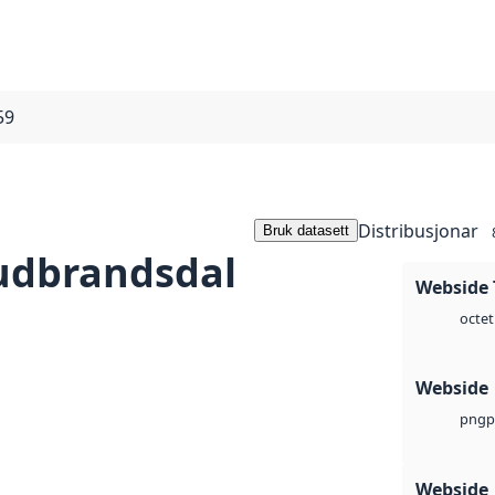
59
Distribusjonar
Bruk datasett
udbrandsdal
Webside 
octet
Webside
p
png
Webside