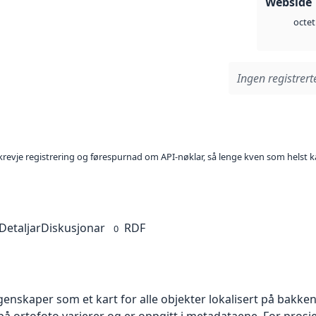
Webside 
octet
Ingen registrerte
l krevje registrering og førespurnad om API-nøklar, så lenge kven som helst ka
Detaljar
Diskusjonar
RDF
0
skaper som et kart for alle objekter lokalisert på bakkeniv
 ortofoto varierer og er oppgitt i metadataene. For prosje