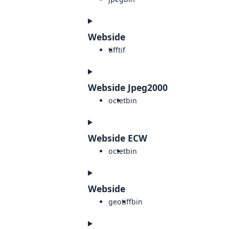
Webside
tiff
tif
Webside Jpeg2000
octet
bin
Webside ECW
octet
bin
Webside
geotiff
bin