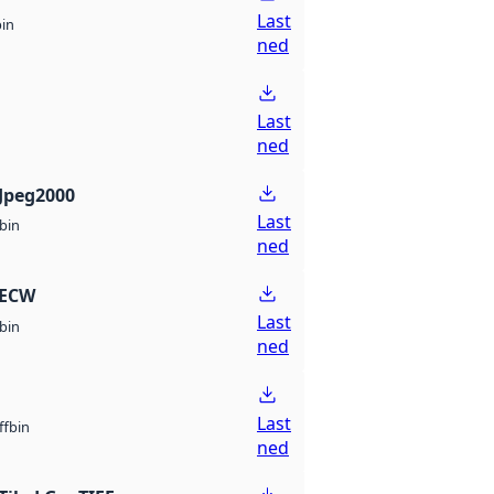
Last
bin
ned
Last
ned
Jpeg2000
Last
bin
ned
 ECW
Last
bin
ned
Last
bin
ff
ned