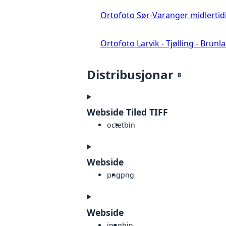
Ortofoto Sør-Varanger midlertid
Ortofoto Larvik - Tjølling - Brunl
Distribusjonar
8
Webside Tiled TIFF
octet
bin
Webside
png
png
Webside
jpeg
bin