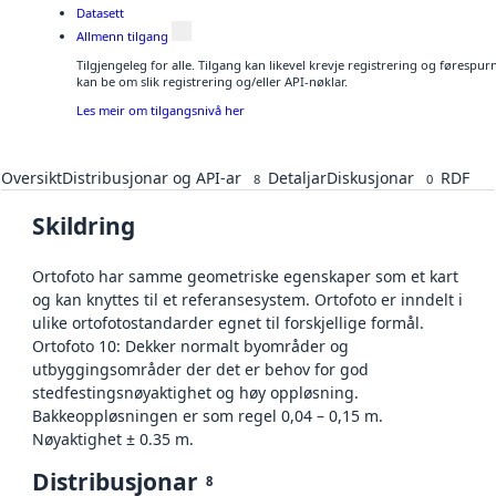
Datasett
Allmenn tilgang
Tilgjengeleg for alle. Tilgang kan likevel krevje registrering og førespu
kan be om slik registrering og/eller API-nøklar.
Les meir om tilgangsnivå her
Oversikt
Distribusjonar og API-ar
Detaljar
Diskusjonar
RDF
8
0
Skildring
Ortofoto har samme geometriske egenskaper som et kart
og kan knyttes til et referansesystem. Ortofoto er inndelt i
ulike ortofotostandarder egnet til forskjellige formål.
Ortofoto 10: Dekker normalt byområder og
utbyggingsområder der det er behov for god
stedfestingsnøyaktighet og høy oppløsning.
Bakkeoppløsningen er som regel 0,04 – 0,15 m.
Nøyaktighet ± 0.35 m.
Distribusjonar
8