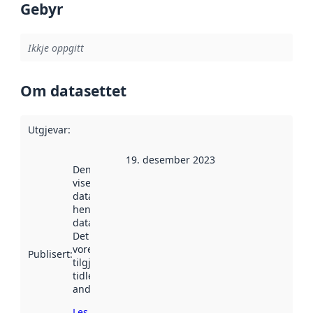
Gebyr
Ikkje oppgitt
Om datasettet
Utgjevar
:
19. desember 2023
Denne datoen
viser når
datasettet vart
henta inn av
data.norge.no.
Det kan ha
vore
Publisert
:
tilgjengeleg
tidlegare
andre stader.
Les meir om