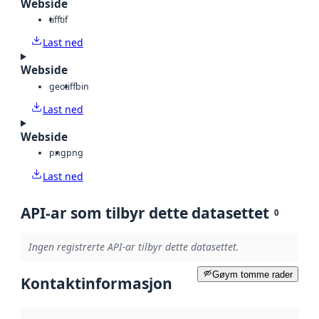
Webside
tiff
tif
Last ned
Webside
geotiff
bin
Last ned
Webside
png
png
Last ned
API-ar som tilbyr dette datasettet
0
Ingen registrerte API-ar tilbyr dette datasettet.
Gøym tomme rader
Kontaktinformasjon