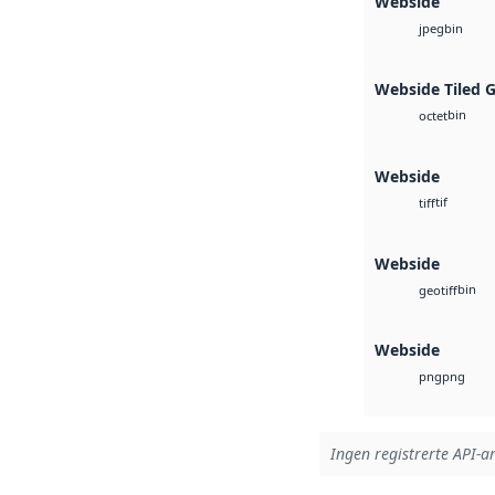
Webside
bin
jpeg
Webside Tiled 
bin
octet
Webside
tif
tiff
Webside
bin
geotiff
Webside
png
png
Ingen registrerte API-ar