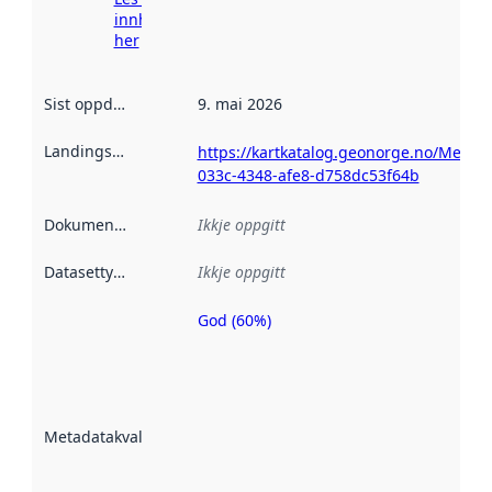
innhenting
her
Sist oppdatert
:
9. mai 2026
Landingsside
:
https://kartkatalog.geonorge.no/Metad
033c-4348-afe8-d758dc53f64b
Dokumentasjon
:
Ikkje oppgitt
Datasettype
:
Ikkje oppgitt
God (60%)
Metadatakvalitet
er ein indikator
på kor godt
datasettene er
beskrive ved
Metadatakvalitet
:
hjelp av
metadata.