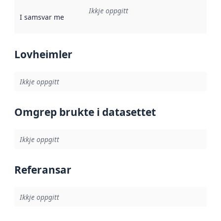
Ikkje oppgitt
I samsvar med
:
Referanse til ei implementeringsregel eller an
Lovheimler
Ikkje oppgitt
Omgrep brukte i datasettet
Ikkje oppgitt
Referansar
Ikkje oppgitt