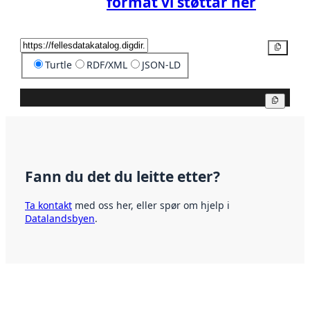
format vi støttar her
Kopier
Turtle
RDF/XML
JSON-LD
Kopier
Fann du det du leitte etter?
Ta kontakt
med oss her, eller spør om hjelp i
Datalandsbyen
.