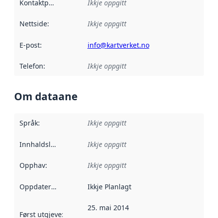
Kontaktpunkt
:
Ikkje oppgitt
Nettside
:
Ikkje oppgitt
E-post
:
info@kartverket.no
Telefon
:
Ikkje oppgitt
Om dataane
Språk
:
Ikkje oppgitt
Innhaldsleverandørar
Ikkje oppgitt
:
Opphav
:
Ikkje oppgitt
Oppdateringsfrekvens
Ikkje Planlagt
:
25. mai 2014
Først utgjeve
:
Denne datoen seier når dataa i dette datasettet 