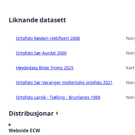
Liknande datasett
Ortofoto Røyken rektifisert 2008
Norg
Ortofoto Sør-Aurdal 2000
Norg
Høydedata Bilde Troms 2025
Kart
Ortofoto Sør-Varanger midlertidig ortofoto 2021
Norg
Ortofoto Larvik - Tjølling - Brunlanes 1966
Norg
Distribusjonar
8
Webside ECW