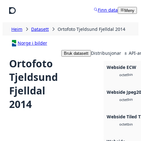
Hopp til hovudinnhald
Finn data
Meny
Heim
Datasett
Ortofoto Tjeldsund Fjelldal 2014
Norge i bilder
Distribusjonar
API-a
Bruk datasett
8
Ortofoto
Webside ECW
Tjeldsund
bin
octet
Fjelldal
Webside Jpeg2
bin
2014
octet
Webside Tiled T
bin
octet