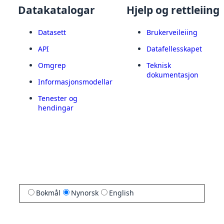
Datakatalogar
Hjelp og rettleiing
Datasett
Brukerveileiing
API
Datafellesskapet
Omgrep
Teknisk
dokumentasjon
Informasjonsmodellar
Tenester og
hendingar
Bokmål
Nynorsk
English