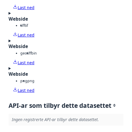
Last ned
Webside
tiff
tif
Last ned
Webside
geotiff
bin
Last ned
Webside
png
png
Last ned
API-ar som tilbyr dette datasettet
0
Ingen registrerte API-ar tilbyr dette datasettet.