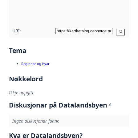
Les meir om
metadatakvalitet
her
URI:
Kopier
Tema
Regionar og byar
Nøkkelord
Ikkje oppgitt
Diskusjonar på Datalandsbyen
0
Ingen diskusjonar funne
Kva er Datalandsbyen?