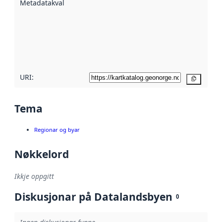
Metadatakvalitet
:
hjelp av
metadata.
Les meir om
metadatakvalitet
her
URI:
Kopier
Tema
Regionar og byar
Nøkkelord
Ikkje oppgitt
Diskusjonar på Datalandsbyen
0