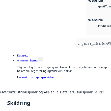
Webside
bin
geotiff
Webside
vnd.las
laz
Ingen registrerte API
Datasett
Allmenn tilgang
Tilgjengeleg for alle. Tilgang kan likevel krevje registrering og førespu
be om slik registrering og/eller API-nøklar.
Les meir om tilgangsnivå her
Oversikt
Distribusjonar og API-ar
Detaljar
Diskusjonar
RDF
5
0
Skildring