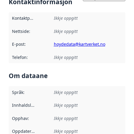
Kontaktinformasjon
Kontaktpunkt
:
Ikkje oppgitt
Nettside
:
Ikkje oppgitt
E-post
:
hoydedata@kartverket.no
Telefon
:
Ikkje oppgitt
Om dataane
Språk
:
Ikkje oppgitt
Innhaldsleverandørar
Ikkje oppgitt
:
Opphav
:
Ikkje oppgitt
Oppdateringsfrekvens
Ikkje oppgitt
: