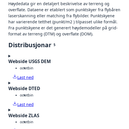
Høydedata gir en detaljert beskrivelse av terreng og
overflate. Dataene er etablert som punktskyer fra flybåren
laserskanning eller matching fra flybilder. Punktskyene
har varierende tetthet (punkt/m2 ) tilpasset ulike formål.
Fra punktskyene er det generert høydemodeller på grid-
format av terreng (DTM) og overflate (DOM).
Distribusjonar
5
Webside USGS DEM
octet
bin
Last ned
Webside DTED
octet
bin
Last ned
Webside ZLAS
octet
bin