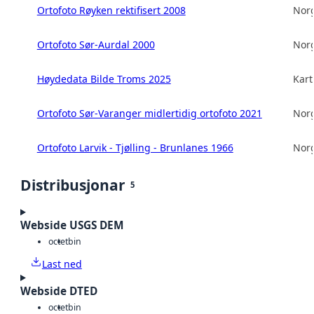
Ortofoto Røyken rektifisert 2008
Norg
Ortofoto Sør-Aurdal 2000
Norg
Høydedata Bilde Troms 2025
Kart
Ortofoto Sør-Varanger midlertidig ortofoto 2021
Norg
Ortofoto Larvik - Tjølling - Brunlanes 1966
Norg
Distribusjonar
5
Webside USGS DEM
octet
bin
Last ned
Webside DTED
octet
bin