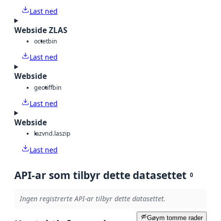
Last ned
Webside ZLAS
octet
bin
Last ned
Webside
geotiff
bin
Last ned
Webside
laz
vnd.laszip
Last ned
API-ar som tilbyr dette datasettet
0
Ingen registrerte API-ar tilbyr dette datasettet.
Gøym tomme rader