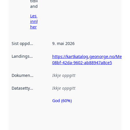
tidlegare
andre stader.
Les meir om
innhenting
her
Sist oppdatert
:
9. mai 2026
Landingsside
:
https://kartkatalog.geonorge.no/Metad
08bf-42da-9602-ab88947a8ce5
Dokumentasjon
:
Ikkje oppgitt
Datasettype
:
Ikkje oppgitt
God (60%)
Metadatakvalitet
er ein indikator
på kor godt
datasettene er
beskrive ved