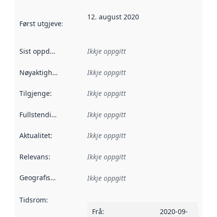
12. august 2020
Først utgjeve
:
Denne datoen seier når dataa i dette datasettet 
Sist oppdatert
:
Ikkje oppgitt
Nøyaktigheit
:
Ikkje oppgitt
Tilgjenge
:
Ikkje oppgitt
Fullstendigheit
:
Ikkje oppgitt
Aktualitet
:
Ikkje oppgitt
Relevans
:
Ikkje oppgitt
Geografisk område
:
Ikkje oppgitt
Tidsrom
:
Frå
:
2020-09-