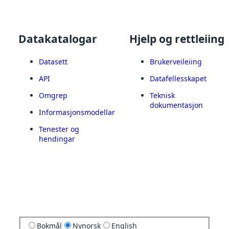
Datakatalogar
Hjelp og rettleiing
Datasett
Brukerveileiing
API
Datafellesskapet
Omgrep
Teknisk
dokumentasjon
Informasjonsmodellar
Tenester og
hendingar
Bokmål
Nynorsk
English