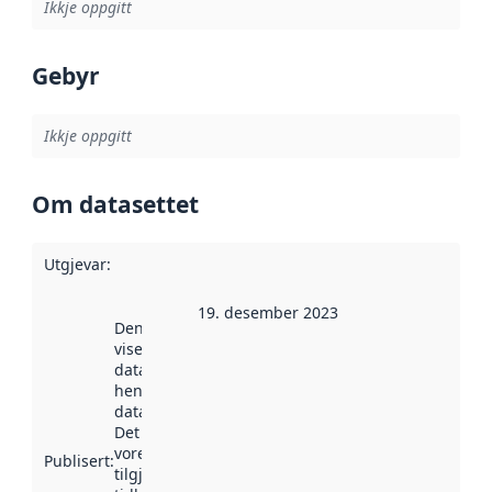
Ikkje oppgitt
Gebyr
Ikkje oppgitt
Om datasettet
Utgjevar
:
19. desember 2023
Denne datoen
viser når
datasettet vart
henta inn av
data.norge.no.
Det kan ha
vore
Publisert
:
tilgjengeleg