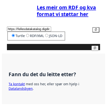
Les meir om RDF og kva
format vi støttar her
Kopier
Turtle
RDF/XML
JSON-LD
Kopier
Fann du det du leitte etter?
Ta kontakt
med oss her, eller spør om hjelp i
Datalandsbyen
.