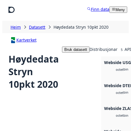
Hopp til hovudinnhald
Finn data
Meny
Heim
Datasett
Høydedata Stryn 10pkt 2020
Kartverket
Distribusjonar
API
Bruk datasett
5
Høydedata
Webside US
Stryn
bin
octet
10pkt 2020
Webside DTE
bin
octet
Webside ZLA
bin
octet