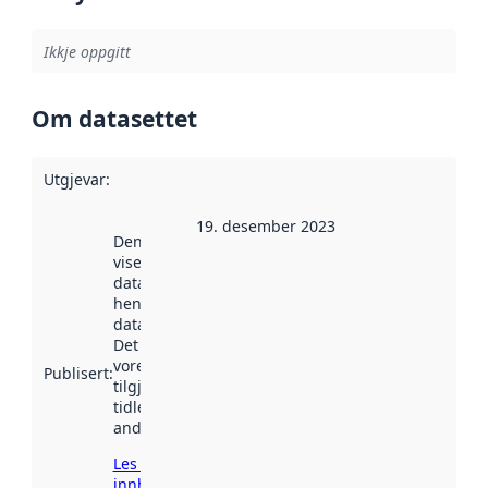
Ikkje oppgitt
Om datasettet
Utgjevar
:
19. desember 2023
Denne datoen
viser når
datasettet vart
henta inn av
data.norge.no.
Det kan ha
vore
Publisert
:
tilgjengeleg
tidlegare
andre stader.
Les meir om
innhenting