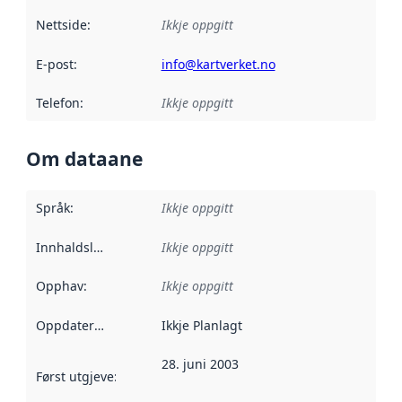
Nettside
:
Ikkje oppgitt
E-post
:
info@kartverket.no
Telefon
:
Ikkje oppgitt
Om dataane
Språk
:
Ikkje oppgitt
Innhaldsleverandørar
Ikkje oppgitt
:
Opphav
:
Ikkje oppgitt
Oppdateringsfrekvens
Ikkje Planlagt
:
28. juni 2003
Først utgjeve
:
Denne datoen seier når dataa i dette datasettet 