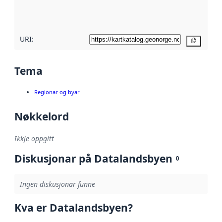
metadatakvalitet
her
URI:
Kopier
Tema
Regionar og byar
Nøkkelord
Ikkje oppgitt
Diskusjonar på Datalandsbyen
0
Ingen diskusjonar funne
Kva er Datalandsbyen?