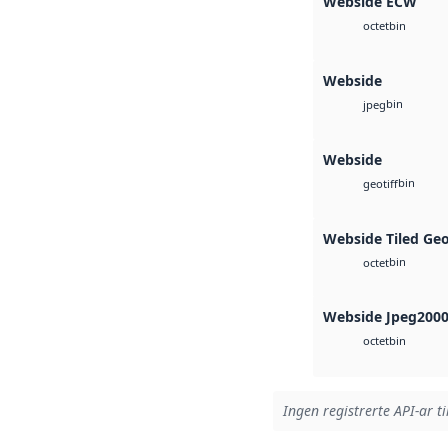
Webside ECW
bin
octet
Webside
bin
jpeg
Webside
bin
geotiff
Webside Tiled Ge
bin
octet
Webside Jpeg200
bin
octet
Ingen registrerte API-ar ti