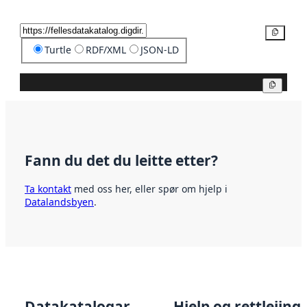
Kopier
Turtle
RDF/XML
JSON-LD
Kopier
Fann du det du leitte etter?
Ta kontakt
med oss her, eller spør om hjelp i
Datalandsbyen
.
Datakatalogar
Hjelp og rettleiing