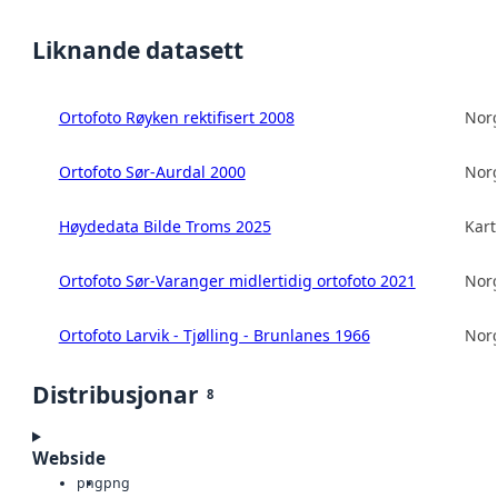
Liknande datasett
Ortofoto Røyken rektifisert 2008
Norg
Ortofoto Sør-Aurdal 2000
Norg
Høydedata Bilde Troms 2025
Kart
Ortofoto Sør-Varanger midlertidig ortofoto 2021
Norg
Ortofoto Larvik - Tjølling - Brunlanes 1966
Norg
Distribusjonar
8
Webside
png
png