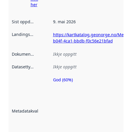
her
Sist oppdatert
:
9. mai 2026
Landingsside
:
https://kartkatalog.geonorge.no/Metada
b04f-4ca1-bbdb-f0c56e21bfad
Dokumentasjon
:
Ikkje oppgitt
Datasettype
:
Ikkje oppgitt
God (60%)
Metadatakvalitet
er ein indikator
på kor godt
datasettene er
beskrive ved
Metadatakvalitet
:
hjelp av
metadata.
Les meir om