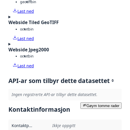
geotiff
bin
Last ned
Webside Tiled GeoTIFF
octet
bin
Last ned
Webside Jpeg2000
octet
bin
Last ned
API-ar som tilbyr dette datasettet
0
Ingen registrerte API-ar tilbyr dette datasettet.
Gøym tomme rader
Kontaktinformasjon
Kontaktpunkt
:
Ikkje oppgitt