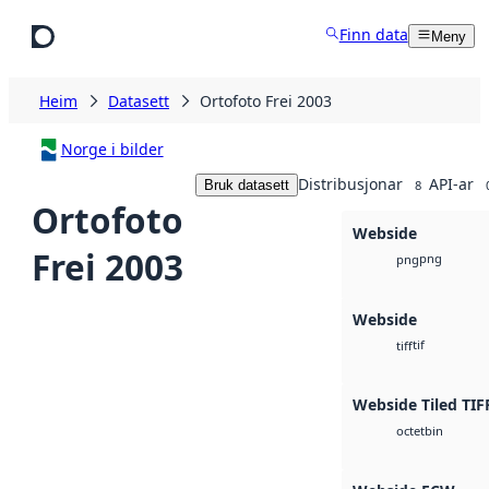
Hopp til hovudinnhald
Finn data
Meny
Heim
Datasett
Ortofoto Frei 2003
Norge i bilder
Distribusjonar
API-ar
Bruk datasett
8
Ortofoto
Webside
Frei 2003
png
png
Webside
tif
tiff
Webside Tiled TIF
bin
octet