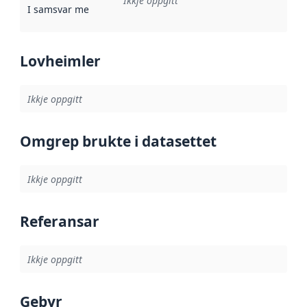
Ikkje oppgitt
I samsvar med
:
Referanse til ei implementeringsregel eller an
Lovheimler
Ikkje oppgitt
Omgrep brukte i datasettet
Ikkje oppgitt
Referansar
Ikkje oppgitt
Gebyr