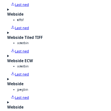
Last ned
Webside
tiff
tif
Last ned
Webside Tiled TIFF
octet
bin
Last ned
Webside ECW
octet
bin
Last ned
Webside
jpeg
bin
Last ned
Webside