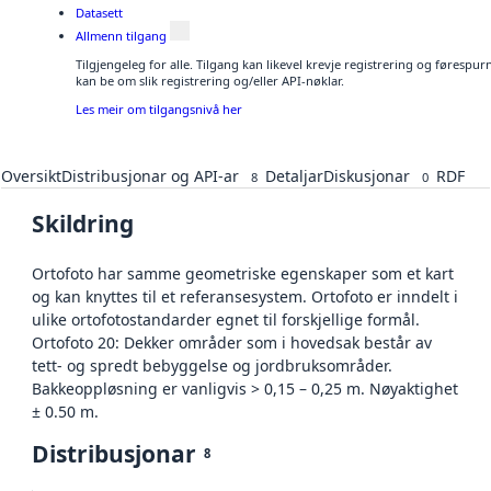
Datasett
Allmenn tilgang
Tilgjengeleg for alle. Tilgang kan likevel krevje registrering og førespu
kan be om slik registrering og/eller API-nøklar.
Les meir om tilgangsnivå her
Oversikt
Distribusjonar og API-ar
Detaljar
Diskusjonar
RDF
8
0
Skildring
Ortofoto har samme geometriske egenskaper som et kart
og kan knyttes til et referansesystem. Ortofoto er inndelt i
ulike ortofotostandarder egnet til forskjellige formål.
Ortofoto 20: Dekker områder som i hovedsak består av
tett- og spredt bebyggelse og jordbruksområder.
Bakkeoppløsning er vanligvis > 0,15 – 0,25 m. Nøyaktighet
± 0.50 m.
Distribusjonar
8