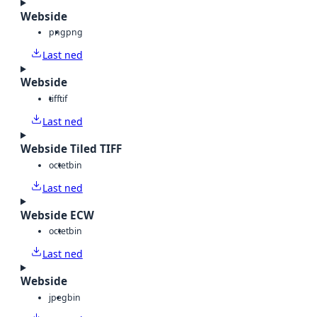
Webside
png
png
Last ned
Webside
tiff
tif
Last ned
Webside Tiled TIFF
octet
bin
Last ned
Webside ECW
octet
bin
Last ned
Webside
jpeg
bin