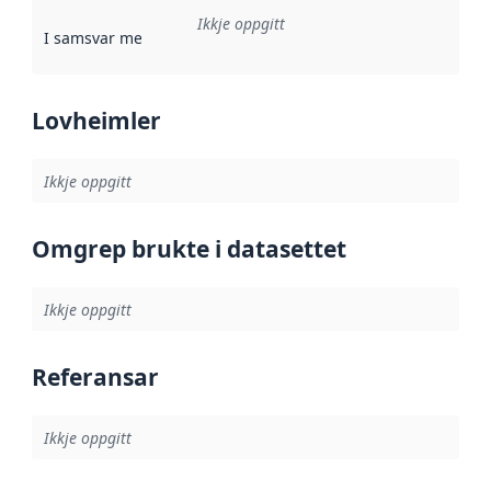
Ikkje oppgitt
I samsvar med
:
Referanse til ei implementeringsregel eller an
Lovheimler
Ikkje oppgitt
Omgrep brukte i datasettet
Ikkje oppgitt
Referansar
Ikkje oppgitt