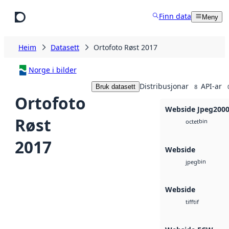
Hopp til hovudinnhald
Finn data
Meny
Heim
Datasett
Ortofoto Røst 2017
Norge i bilder
Distribusjonar
API-ar
Bruk datasett
8
Ortofoto
Webside Jpeg200
Røst
bin
octet
2017
Webside
bin
jpeg
Webside
tif
tiff