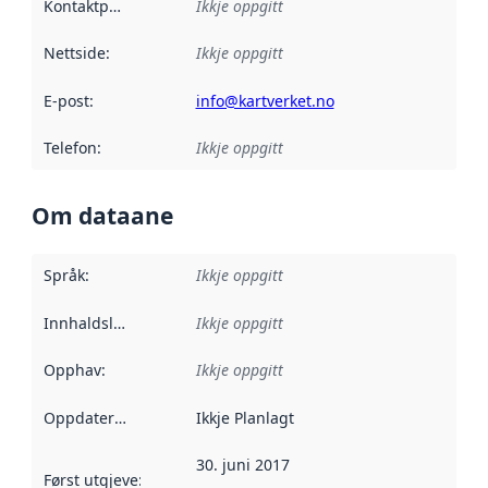
Kontaktpunkt
:
Ikkje oppgitt
Nettside
:
Ikkje oppgitt
E-post
:
info@kartverket.no
Telefon
:
Ikkje oppgitt
Om dataane
Språk
:
Ikkje oppgitt
Innhaldsleverandørar
Ikkje oppgitt
:
Opphav
:
Ikkje oppgitt
Oppdateringsfrekvens
Ikkje Planlagt
:
30. juni 2017
Først utgjeve
:
Denne datoen seier når dataa i dette datasettet 