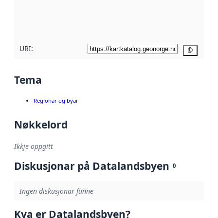
Les meir om
metadatakvalitet
her
URI:
Kopier
Tema
Regionar og byar
Nøkkelord
Ikkje oppgitt
Diskusjonar på Datalandsbyen
0
Ingen diskusjonar funne
Kva er Datalandsbyen?