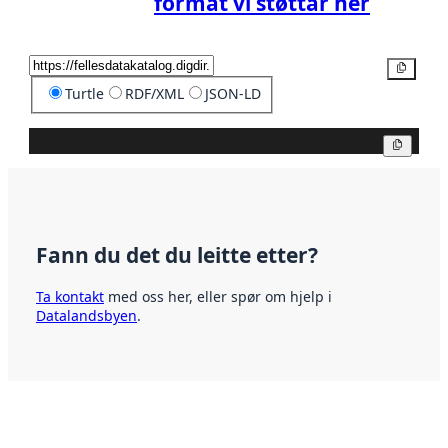
format vi støttar her
Kopier
Turtle
RDF/XML
JSON-LD
Kopier
Fann du det du leitte etter?
Ta kontakt
med oss her, eller spør om hjelp i
Datalandsbyen
.