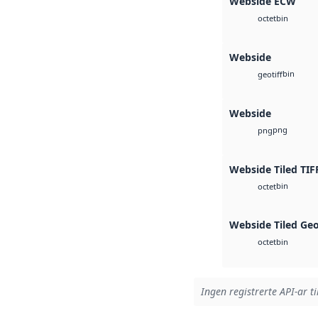
Webside ECW
bin
octet
Webside
bin
geotiff
Webside
png
png
Webside Tiled TIF
bin
octet
Webside Tiled Ge
bin
octet
Ingen registrerte API-ar ti