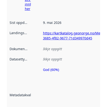
innhenting
her
Sist oppdatert
:
9. mai 2026
Landingsside
:
https://kartkatalog.geonorge.no/Metad
3685-4f82-9677-71d349970d45
Dokumentasjon
:
Ikkje oppgitt
Datasettype
:
Ikkje oppgitt
God (60%)
Metadatakvalitet
er ein indikator
på kor godt
datasettene er
beskrive ved
Metadatakvalitet
:
hjelp av
metadata.