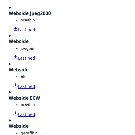
Webside Jpeg2000
octet
bin
Last ned
Webside
jpeg
bin
Last ned
Webside
tiff
tif
Last ned
Webside ECW
octet
bin
Last ned
Webside
geotiff
bin