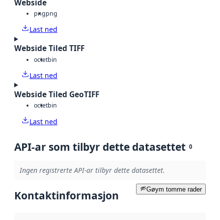
Webside
png
png
Last ned
Webside Tiled TIFF
octet
bin
Last ned
Webside Tiled GeoTIFF
octet
bin
Last ned
API-ar som tilbyr dette datasettet
0
Ingen registrerte API-ar tilbyr dette datasettet.
Gøym tomme rader
Kontaktinformasjon