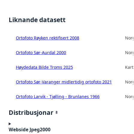
Liknande datasett
Ortofoto Røyken rektifisert 2008
Norg
Ortofoto Sør-Aurdal 2000
Norg
Høydedata Bilde Troms 2025
Kart
Ortofoto Sør-Varanger midlertidig ortofoto 2021
Norg
Ortofoto Larvik - Tjølling - Brunlanes 1966
Norg
Distribusjonar
8
Webside Jpeg2000