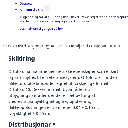
Datasett
Allmenn tilgang
Tilgjengeleg for alle. Tilgang kan likevel krevje registrering og førespu
kan be om slik registrering og/eller API-nøklar.
Les meir om tilgangsnivå her
Oversikt
Distribusjonar og API-ar
Detaljar
Diskusjonar
RDF
8
0
Skildring
Ortofoto har samme geometriske egenskaper som et kart
og kan knyttes til et referansesystem. Ortofoto er inndelt i
ulike ortofotostandarder egnet til forskjellige formål.
Ortofoto 10: Dekker normalt byområder og
utbyggingsområder der det er behov for god
stedfestingsnøyaktighet og høy oppløsning.
Bakkeoppløsningen er som regel 0,04 – 0,15 m.
Nøyaktighet ± 0.35 m.
Distribusjonar
8