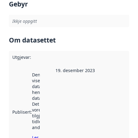
Gebyr
Ikkje oppgitt
Om datasettet
Utgjevar
:
19. desember 2023
Denne datoen
viser når
datasettet vart
henta inn av
data.norge.no.
Det kan ha
vore
Publisert
:
tilgjengeleg
tidlegare
andre stader.
Les meir om