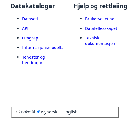
Datakatalogar
Hjelp og rettleiing
Datasett
Brukerveileiing
API
Datafellesskapet
Omgrep
Teknisk
dokumentasjon
Informasjonsmodellar
Tenester og
hendingar
Bokmål
Nynorsk
English