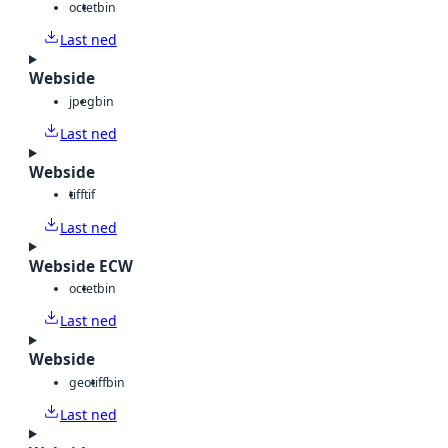
octet
bin
Last ned
Webside
jpeg
bin
Last ned
Webside
tiff
tif
Last ned
Webside ECW
octet
bin
Last ned
Webside
geotiff
bin
Last ned