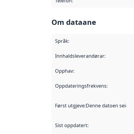
Telefon
:
Om dataane
Språk
:
Innhaldsleverandørar
:
Opphav
:
Oppdateringsfrekvens
:
Først utgjeve
:
Denne datoen seier nå
Sist oppdatert
: