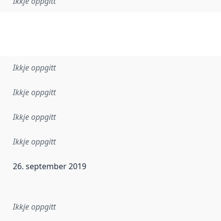
Ikkje oppgitt
Ikkje oppgitt
Ikkje oppgitt
Ikkje oppgitt
Ikkje oppgitt
26. september 2019
r dataa i dette datasettet først blei utgitt. Det kan ha skje
Ikkje oppgitt