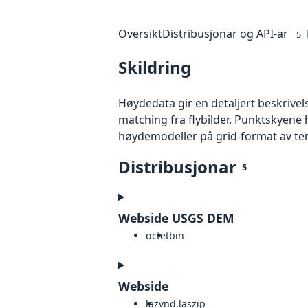
Oversikt
Distribusjonar og API-ar
5
Skildring
Høydedata gir en detaljert beskrivel
matching fra flybilder. Punktskyene 
høydemodeller på grid-format av te
Distribusjonar
5
Webside USGS DEM
octet
bin
Webside
laz
vnd.laszip