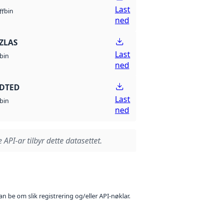
Last
bin
ff
ned
ZLAS
Last
bin
ned
 DTED
Last
bin
ned
 API-ar tilbyr dette datasettet.
n be om slik registrering og/eller API-nøklar.