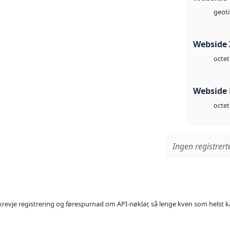
geoti
Webside 
octet
Webside
octet
Ingen registrerte
l krevje registrering og førespurnad om API-nøklar, så lenge kven som helst ka