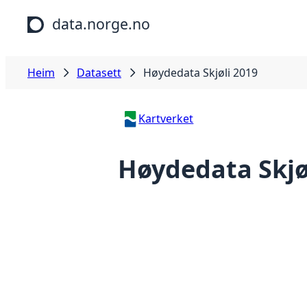
Hopp til hovudinnhald
data.norge.no
Heim
Datasett
Høydedata Skjøli 2019
Kartverket
Høydedata Skjø