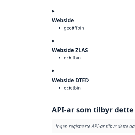
Webside
geotiff
bin
Webside ZLAS
octet
bin
Webside DTED
octet
bin
API-ar som tilbyr dette
Ingen registrerte API-ar tilbyr dette da