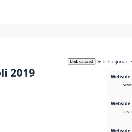
Distribusjonar
Bruk datasett
li 2019
Webside
octet
Webside
vn
laz
Webside