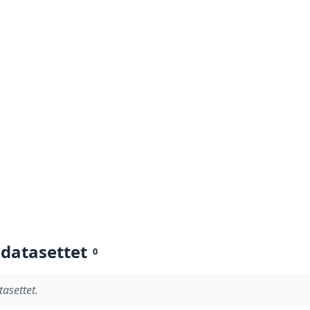
 datasettet
0
tasettet.