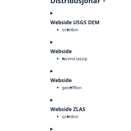
Distribusjonar
5
Webside USGS DEM
octet
bin
Webside
laz
vnd.laszip
Webside
geotiff
bin
Webside ZLAS
octet
bin