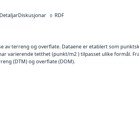
Detaljar
Diskusjonar
RDF
0
se av terreng og overflate. Dataene er etablert som punktsk
har varierende tetthet (punkt/m2 ) tilpasset ulike formål. F
rreng (DTM) og overflate (DOM).