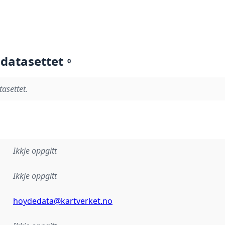
 datasettet
0
tasettet.
Ikkje oppgitt
Ikkje oppgitt
hoydedata@kartverket.no