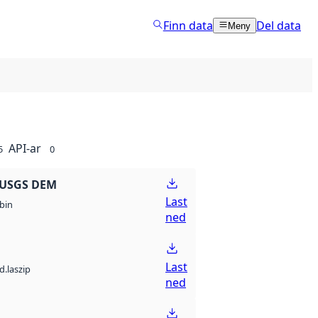
Finn data
Del data
Meny
API-ar
5
0
 USGS DEM
Last
bin
ned
Last
d.laszip
ned