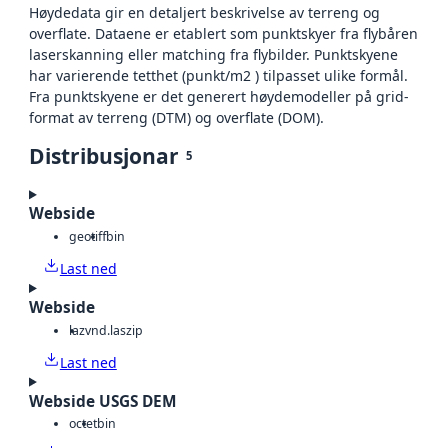
Høydedata gir en detaljert beskrivelse av terreng og
overflate. Dataene er etablert som punktskyer fra flybåren
laserskanning eller matching fra flybilder. Punktskyene
har varierende tetthet (punkt/m2 ) tilpasset ulike formål.
Fra punktskyene er det generert høydemodeller på grid-
format av terreng (DTM) og overflate (DOM).
Distribusjonar
5
Webside
geotiff
bin
Last ned
Webside
laz
vnd.laszip
Last ned
Webside USGS DEM
octet
bin