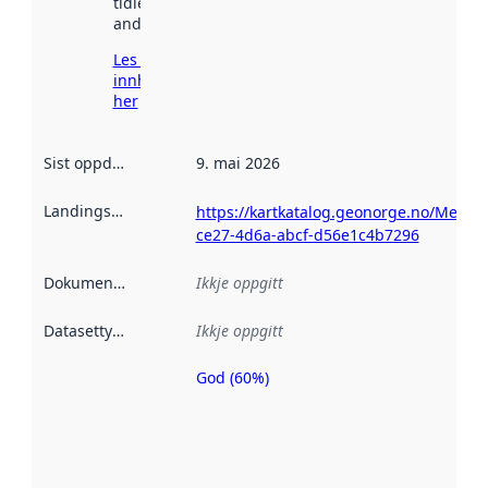
tidlegare
andre stader.
Les meir om
innhenting
her
Sist oppdatert
:
9. mai 2026
Landingsside
:
https://kartkatalog.geonorge.no/Metad
ce27-4d6a-abcf-d56e1c4b7296
Dokumentasjon
:
Ikkje oppgitt
Datasettype
:
Ikkje oppgitt
God (60%)
Metadatakvalitet
er ein indikator
på kor godt
datasettene er
beskrive ved