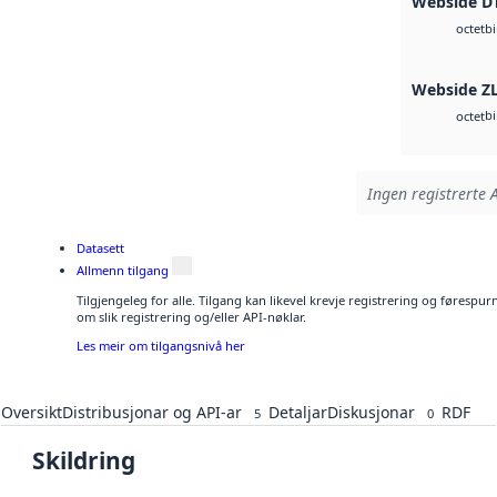
Webside D
b
octet
Webside Z
b
octet
Ingen registrerte A
Datasett
Allmenn tilgang
Tilgjengeleg for alle. Tilgang kan likevel krevje registrering og føresp
om slik registrering og/eller API-nøklar.
Les meir om tilgangsnivå her
Oversikt
Distribusjonar og API-ar
Detaljar
Diskusjonar
RDF
5
0
Skildring