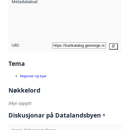
Metadatakvalitet
:
hjelp av
metadata.
Les meir om
metadatakvalitet
her
URI:
Kopier
Tema
Regionar og byar
Nøkkelord
Ikkje oppgitt
Diskusjonar på Datalandsbyen
0