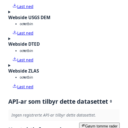
Last ned
Webside USGS DEM
octet
bin
Last ned
Webside DTED
octet
bin
Last ned
Webside ZLAS
octet
bin
Last ned
API-ar som tilbyr dette datasettet
0
Ingen registrerte API-ar tilbyr dette datasettet.
Gøym tomme rader