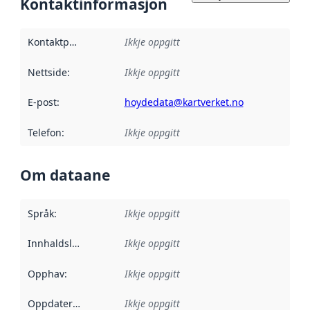
Kontaktinformasjon
Kontaktpunkt
:
Ikkje oppgitt
Nettside
:
Ikkje oppgitt
E-post
:
hoydedata@kartverket.no
Telefon
:
Ikkje oppgitt
Om dataane
Språk
:
Ikkje oppgitt
Innhaldsleverandørar
Ikkje oppgitt
:
Opphav
:
Ikkje oppgitt
Oppdateringsfrekvens
Ikkje oppgitt
: