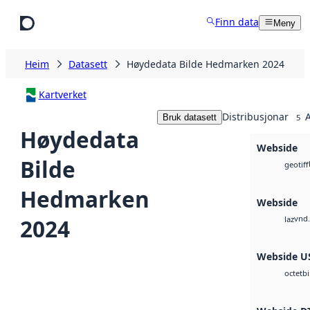
Hopp til hovudinnhald
Finn data
Meny
Heim
Datasett
Høydedata Bilde Hedmarken 2024
Kartverket
Distribusjonar
A
Bruk datasett
5
Høydedata
Webside
Bilde
geotiff
Hedmarken
Webside
vnd.
2024
laz
Webside U
b
octet