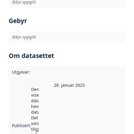
Ikkje oppgitt
Gebyr
Ikkje oppgitt
Om datasettet
Utgjevar
:
28. januar 2025
Denne datoen
viser når
datasettet vart
henta inn av
data.norge.no.
Det kan ha
vore
Publisert
:
tilgjengeleg