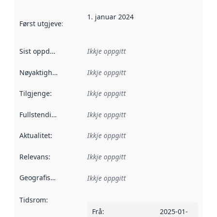
1. januar 2024
Først utgjeve
:
Denne datoen seier når dataa i dette datasettet 
Sist oppdatert
:
Ikkje oppgitt
Nøyaktigheit
:
Ikkje oppgitt
Tilgjenge
:
Ikkje oppgitt
Fullstendigheit
:
Ikkje oppgitt
Aktualitet
:
Ikkje oppgitt
Relevans
:
Ikkje oppgitt
Geografisk område
:
Ikkje oppgitt
Tidsrom
:
Frå
:
2025-01-