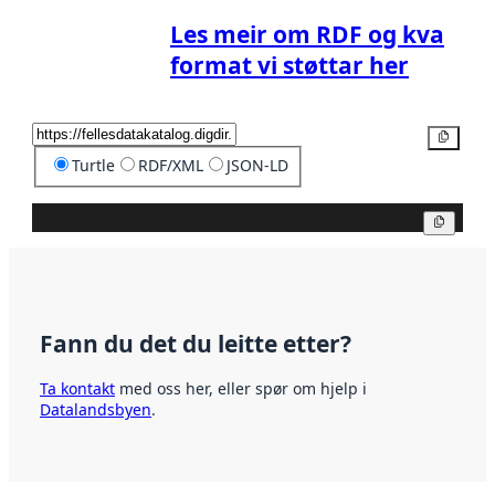
Les meir om RDF og kva
format vi støttar her
Kopier
Turtle
RDF/XML
JSON-LD
Kopier
Fann du det du leitte etter?
Ta kontakt
med oss her, eller spør om hjelp i
Datalandsbyen
.