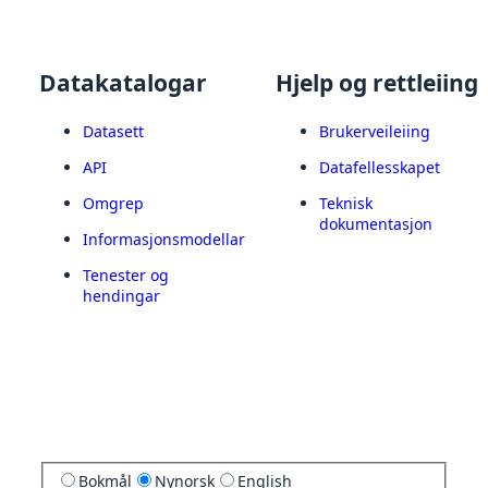
Datakatalogar
Hjelp og rettleiing
Datasett
Brukerveileiing
API
Datafellesskapet
Omgrep
Teknisk
dokumentasjon
Informasjonsmodellar
Tenester og
hendingar
Bokmål
Nynorsk
English