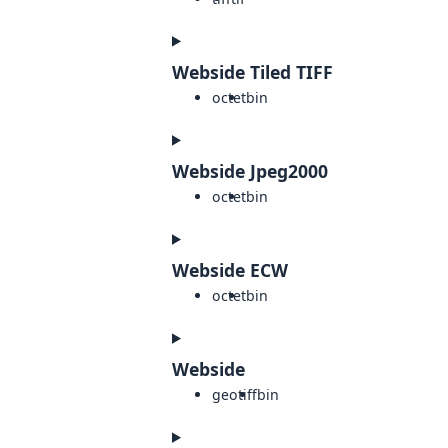
Webside Tiled TIFF
octet
bin
Webside Jpeg2000
octet
bin
Webside ECW
octet
bin
Webside
geotiff
bin