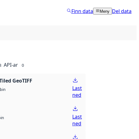
Finn data
Del data
Meny
API-ar
8
0
Tiled GeoTIFF
Last
bin
ned
Last
bin
ned