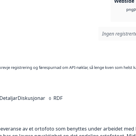
Webside
p
png
Ingen registrerte
l krevje registrering og førespurnad om API-nøklar, så lenge kven som helst ka
Detaljar
Diskusjonar
RDF
0
 leveranse av et ortofoto som benyttes under arbeidet med 
 har en lavere nøyaktighet en det endelige ortofotoet. Mi