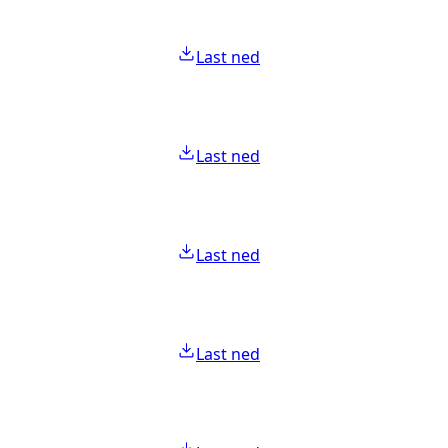
Last ned
Last ned
Last ned
Last ned