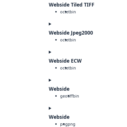
Webside Tiled TIFF
octet
bin
Webside Jpeg2000
octet
bin
Webside ECW
octet
bin
Webside
geotiff
bin
Webside
png
png