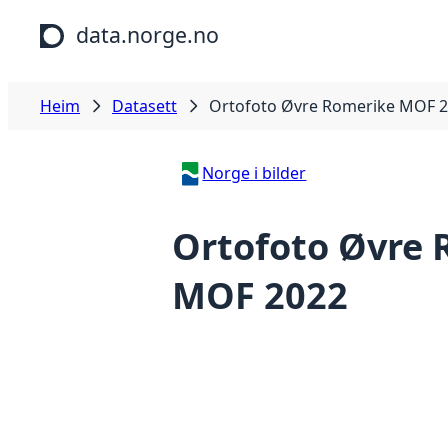
Hopp til hovudinnhald
data.norge.no
Heim
Datasett
Ortofoto Øvre Romerike MOF 
Norge i bilder
Ortofoto Øvre 
MOF 2022