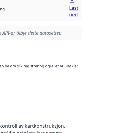
Last
ng
ned
 API-ar tilbyr dette datasettet.
n be om slik registrering og/eller API-nøklar.
kontroll av kartkonstruksjon.
dlertidig ortofoto har samme