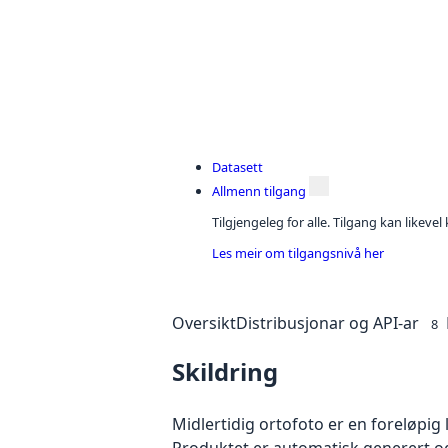
Datasett
Allmenn tilgang
Tilgjengeleg for alle. Tilgang kan likeve
Les meir om tilgangsnivå her
Oversikt
Distribusjonar og API-ar
8
Skildring
Midlertidig ortofoto er en foreløpig
Produktet er automatisk generert og