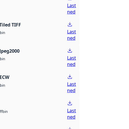
Last
ned
Tiled TIFF
Last
bin
ned
Jpeg2000
Last
bin
ned
 ECW
Last
bin
ned
Last
bin
ff
ned