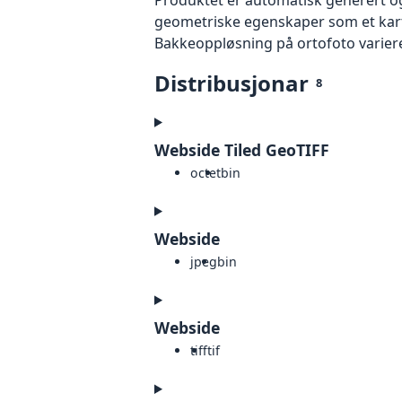
geometriske egenskaper som et kart f
Bakkeoppløsning på ortofoto varierer f
Distribusjonar
8
Webside Tiled GeoTIFF
octet
bin
Webside
jpeg
bin
Webside
tiff
tif