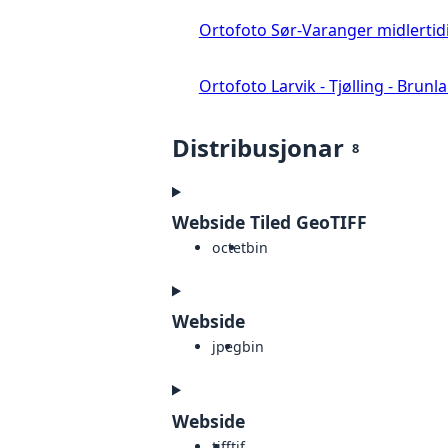
Ortofoto Sør-Varanger midlertid
Ortofoto Larvik - Tjølling - Brunl
Distribusjonar
8
Webside Tiled GeoTIFF
octet
bin
Webside
jpeg
bin
Webside
tiff
tif