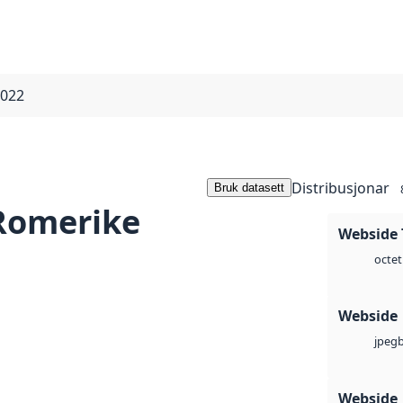
2022
Distribusjonar
Bruk datasett
Romerike
Webside 
octet
Webside
jpeg
Webside